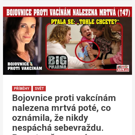
PŘÍBĚHY
SVĚT
Bojovnice proti vakcínám
nalezena mrtvá poté, co
oznámila, že nikdy
nespáchá sebevraždu.