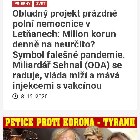
PŘÍBĚHY
SVĚT
Obludný projekt prázdné
polní nemocnice v
Letňanech: Milion korun
denně na neurčito?
Symbol falešné pandemie.
Miliardář Sehnal (ODA) se
raduje, vláda mlží a mává
injekcemi s vakcínou
8. 12. 2020