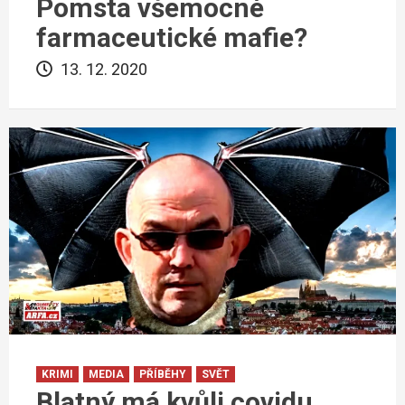
Pomsta všemocné
farmaceutické mafie?
13. 12. 2020
KRIMI
MEDIA
PŘÍBĚHY
SVĚT
Blatný má kvůli covidu