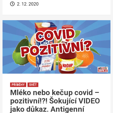
2. 12. 2020
PŘÍBĚHY
SVĚT
Mléko nebo kečup covid –
pozitivní!?! Šokující VIDEO
jako důkaz. Antigenní