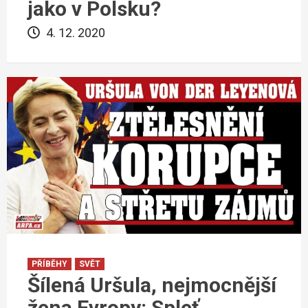
jako v Polsku?
4. 12. 2020
PŘÍBĚHY
SVĚT
Šílená Uršula, nejmocnější
žena Evropy: Spleť