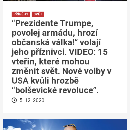
PŘÍBĚHY
SVĚT
“Prezidente Trumpe,
povolej armádu, hrozí
občanská válka!” volají
jeho příznivci. VIDEO: 15
vteřin, které mohou
změnit svět. Nové volby v
USA kvůli hrozbě
“bolševické revoluce”.
5. 12. 2020