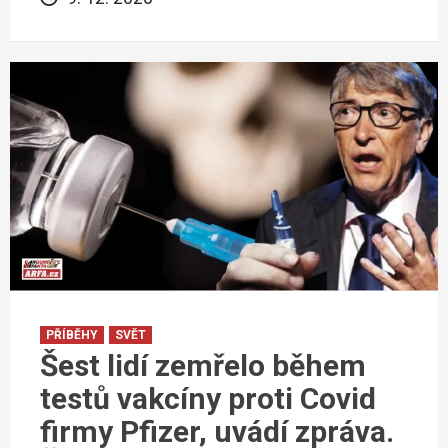
PŘÍBĚHY
SVĚT
Šest lidí zemřelo během
testů vakcíny proti Covid
firmy Pfizer, uvádí zpráva.