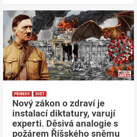
PŘÍBĚHY
SVĚT
Nový zákon o zdraví je
instalací diktatury, varují
experti. Děsivá analogie s
požárem Říšského sněmu