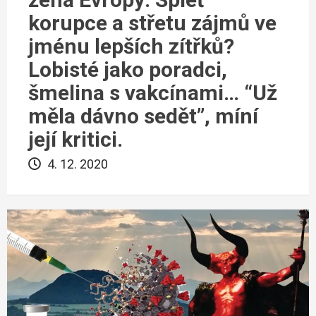
korupce a střetu zájmů ve
jménu lepších zítřků?
Lobisté jako poradci,
šmelina s vakcínami… “Už
měla dávno sedět”, míní
její kritici.
4. 12. 2020