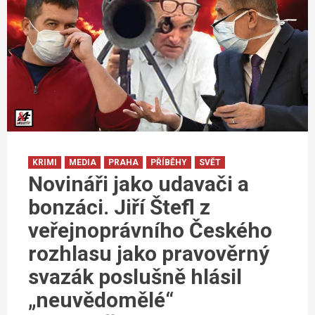
KRIMI
MEDIA
PRAHA
PŘÍBĚHY
SVĚT
Novináři jako udavači a
bonzáci. Jiří Štefl z
veřejnoprávního Českého
rozhlasu jako pravověrný
svazák poslušně hlásil
„neuvědomělé“