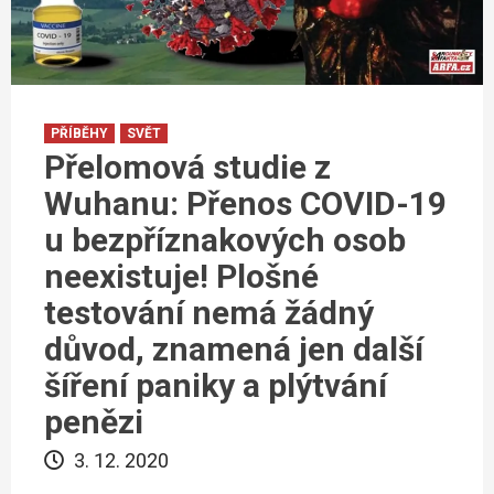
PŘÍBĚHY
SVĚT
Přelomová studie z
Wuhanu: Přenos COVID-19
u bezpříznakových osob
neexistuje! Plošné
testování nemá žádný
důvod, znamená jen další
šíření paniky a plýtvání
penězi
3. 12. 2020