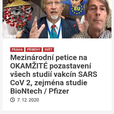
PRAHA
PŘÍBĚHY
SVĚT
Mezinárodní petice na
OKAMŽITÉ pozastavení
všech studií vakcín SARS
CoV 2, zejména studie
BioNtech / Pfizer
7. 12. 2020