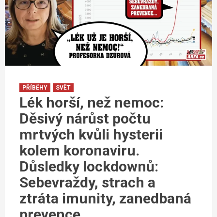
PŘÍBĚHY
SVĚT
Lék horší, než nemoc:
Děsivý nárůst počtu
mrtvých kvůli hysterii
kolem koronaviru.
Důsledky lockdownů:
Sebevraždy, strach a
ztráta imunity, zanedbaná
prevence…