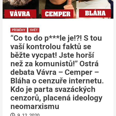
PŘÍBĚHY
SVĚT
“Co to do p***le je!?! S tou
vaší kontrolou faktů se
běžte vycpat! Jste horší
než za komunistů!” Ostrá
debata Vávra – Cemper –
Bláha o cenzuře internetu.
Kdo je parta svazáckých
cenzorů, placená ideology
neomarxismu
9. 12. 2020