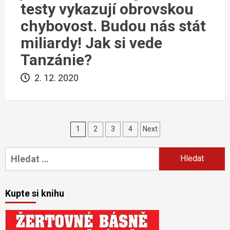
testy vykazují obrovskou
chybovost. Budou nás stát
miliardy! Jak si vede
Tanzánie?
2. 12. 2020
Navigace
1
2
3
4
Next
pro
Vyhledávání
příspěvky
Kupte si knihu