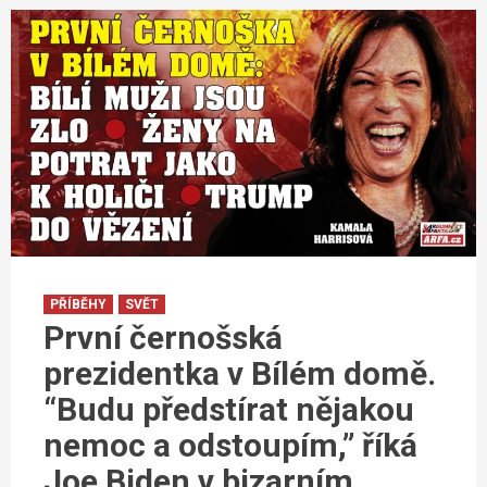
PŘÍBĚHY
SVĚT
První černošská
prezidentka v Bílém domě.
“Budu předstírat nějakou
nemoc a odstoupím,” říká
Joe Biden v bizarním