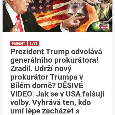
PŘÍBĚHY
SVĚT
Prezident Trump odvolává
generálního prokurátora!
Zradil. Udrží nový
prokurátor Trumpa v
Bílém domě? DĚSIVÉ
VIDEO: Jak se v USA falšují
volby. Vyhrává ten, kdo
umí lépe zacházet s