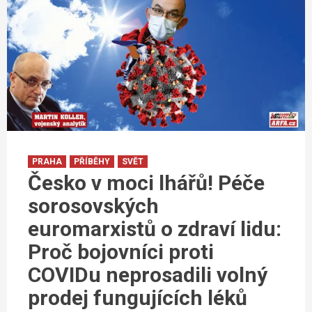
PRAHA
PŘÍBĚHY
SVĚT
Česko v moci lhářů! Péče
sorosovských
euromarxistů o zdraví lidu:
Proč bojovníci proti
COVIDu neprosadili volný
prodej fungujících léků