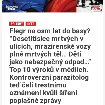
PŘÍBĚHY
SVĚT
Flegr na osm let do basy?
“Desetitisíce mrtvých v
ulicích, mrazírenské vozy
plné mrtvých těl… Děti
jako nebezpečný odpad…”
Top 10 výroků v médiích.
Kontroverzní parazitolog
teď čelí trestnímu
oznámení kvůli šíření
poplašné zprávy