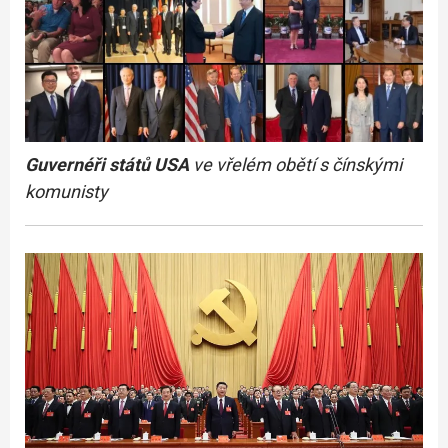
Guvernéři států USA
ve vřelém obětí s čínskými
komunisty