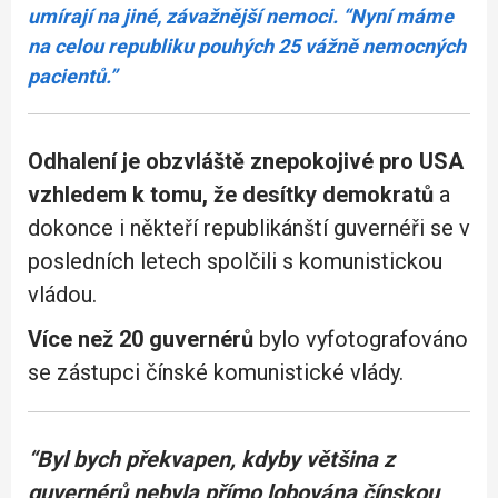
umírají na jiné, závažnější nemoci. “Nyní máme
na celou republiku pouhých 25 vážně nemocných
pacientů.”
Odhalení je obzvláště znepokojivé pro USA
vzhledem k tomu, že desítky demokratů
a
dokonce i někteří republikánští guvernéři se v
posledních letech spolčili s komunistickou
vládou.
Více než 20 guvernérů
bylo vyfotografováno
se zástupci čínské komunistické vlády.
“Byl bych překvapen, kdyby většina z
guvernérů nebyla přímo lobována čínskou