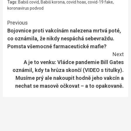
Tags:
Babiš covid
,
Babiš korona
,
covid hoax
,
covid-19 fake
,
koronavirus podvod
Continue
Previous
Bojovnice proti vakcínám nalezena mrtvá poté,
Reading
co oznámila, že nikdy nespáchá sebevraždu.
Pomsta všemocné farmaceutické mafie?
Next
A je to venku: Vládce pandemie Bill Gates
oznámil, kdy ta hrůza skončí (VIDEO s titulky).
Musíme prý ale nakoupit hodně jeho vakcín a
nechat se masově očkovat – a to opakovaně.