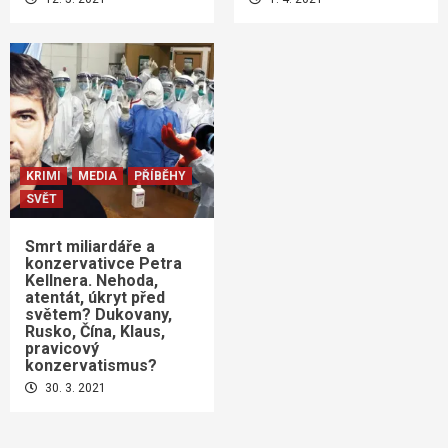
KRIMI
MEDIA
PŘÍBĚHY
SVĚT
Smrt miliardáře a
konzervativce Petra
Kellnera. Nehoda,
atentát, úkryt před
světem? Dukovany,
Rusko, Čína, Klaus,
pravicový
konzervatismus?
30. 3. 2021