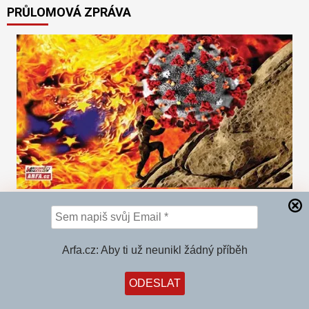
PRŮLOMOVÁ ZPRÁVA
“Oni nám lžou! Po vakcinaci přibývá nakažených!”
hlásí země Evropy. Expert: Křivka chřipek, kterou
vlády podvodně vydávají za covid, poroste do
Arfa.cz: Aby ti už neunikl žádný příběh
března. “Do té doby bude přibývat nemocných i
kdybychom se stavěli na hlavu.”