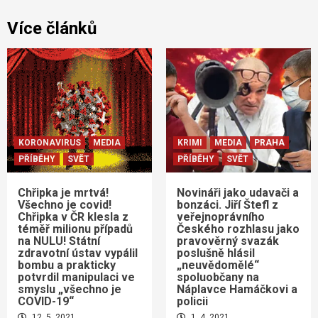
Více článků
KORONAVIRUS
MEDIA
KRIMI
MEDIA
PRAHA
PŘÍBĚHY
SVĚT
PŘÍBĚHY
SVĚT
Chřipka je mrtvá!
Novináři jako udavači a
Všechno je covid!
bonzáci. Jiří Štefl z
Chřipka v ČR klesla z
veřejnoprávního
téměř milionu případů
Českého rozhlasu jako
na NULU! Státní
pravověrný svazák
zdravotní ústav vypálil
poslušně hlásil
bombu a prakticky
„neuvědomělé“
potvrdil manipulaci ve
spoluobčany na
smyslu „všechno je
Náplavce Hamáčkovi a
COVID-19“
policii
12. 5. 2021
1. 4. 2021