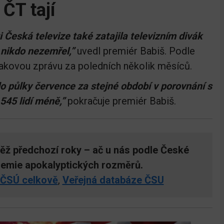
 ČT tají
 Česká televize také zatajila televizním divák
 nikdo nezemřel,”
uvedl premiér Babiš. Podle
takovou zprávu za poledních několik měsíců.
do půlky července za stejné období v porovnání s
45 lidí méně,”
pokračuje premiér Babiš.
něž předchozí roky – ač u nás podle České
ndemie apokalyptických rozměrů.
ČSÚ celkově
,
Veřejná databáze ČSU