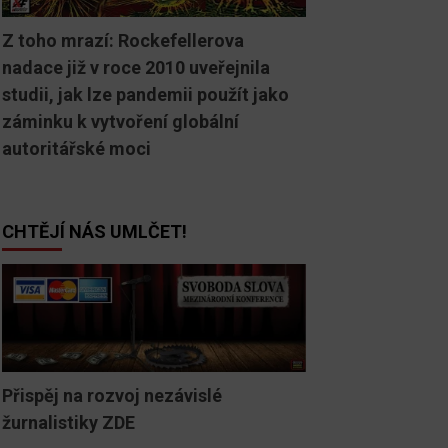
Z toho mrazí: Rockefellerova
nadace již v roce 2010 uveřejnila
studii, jak lze pandemii použít jako
záminku k vytvoření globální
autoritářské moci
CHTĚJÍ NÁS UMLČET!
Přispěj na rozvoj nezávislé
žurnalistiky ZDE