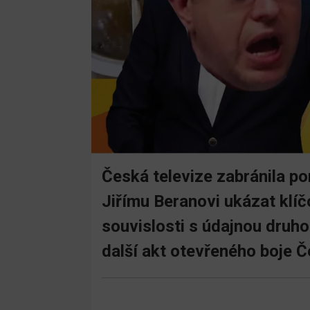
Česká televize zabránila p
Jiřímu Beranovi ukázat klíčo
souvislosti s údajnou druh
další akt otevřeného boje Če