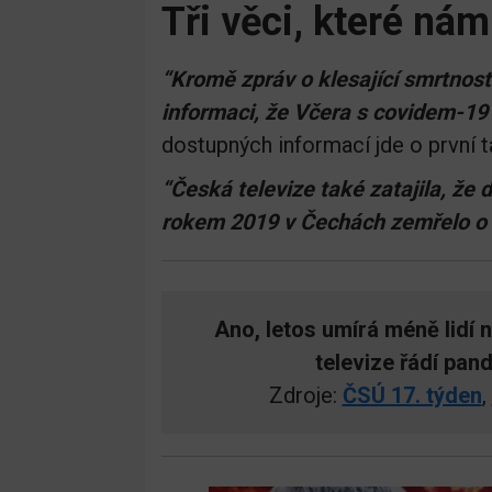
Tři věci, které nám
“Kromě zpráv o klesající smrtnosti
informaci, že Včera s covidem-19
dostupných informací jde o první 
“Česká televize také zatajila, že 
rokem 2019 v Čechách zemřelo o 5
Ano, letos umírá méně lidí 
televize řádí pa
Zdroje:
ČSÚ 17. týden
,