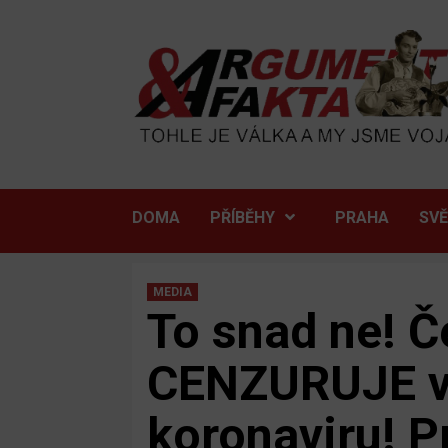
Skip
to
content
DOMA
PŘÍBĚHY
PRAHA
SV
MEDIA
To snad ne! Č
CENZURUJE vl
koronaviru! P