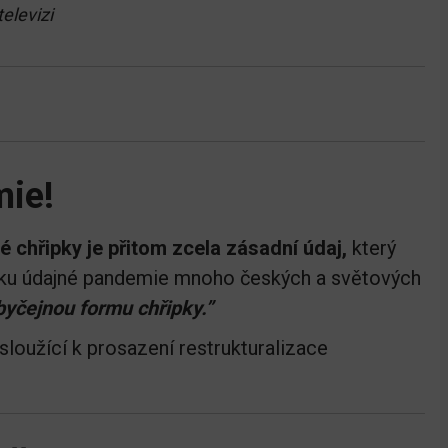
elevizi
mie!
 chřipky je přitom zcela zásadní údaj,
který
čátku údajné pandemie mnoho českých a světových
byčejnou formu chřipky.”
 sloužící k prosazení restrukturalizace