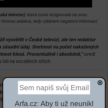
ská televize)
, která zcela rezignovala na svou
u
formou selekce, tedy výběrem negativní informací.
l vysvětlit v České televizi, ale ten redaktor
la zásadní údaj. Smrtnost na počet nakažených
tnost klesá. Procentuálně i absolutně,”
uvedl
idi na sociálních sítích.
tup veřejnoprávní televize, která tak podle
občanům klíčové informace. Ty mají soužit k
lidněné situace.
Arfa.cz: Aby ti už neunikl