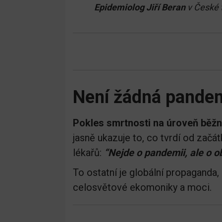
Epidemiolog Jiří Beran
v České t
Není žádná pande
Pokles smrtnosti na úroveň běžné
jasně ukazuje to, co tvrdí od za
lékařů:
“Nejde o pandemii, ale o o
To ostatní je globální propaganda,
celosvětové ekomoniky a moci.