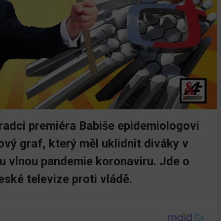
oradci premiéra Babiše epidemiologovi
vý graf, který měl uklidnit diváky v
ou vlnou pandemie koronaviru. Jde o
ské televize proti vládě.