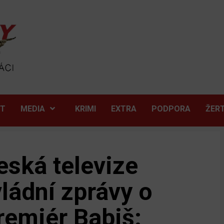
ĚT
MEDIA
KRIMI
EXTRA
PODPORA
ŽER
eská televize
ádní zprávy o
remiér Babiš: