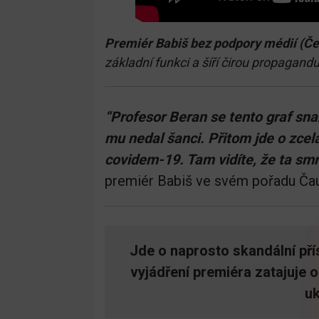
Premiér Babiš bez podpory médií (Če
základní funkci a šíří čirou propagand
“Profesor Beran se tento graf snaži
mu nedal šanci. Přitom jde o zce
covidem-19. Tam vidíte, že ta smr
premiér Babiš ve svém pořadu Čau l
Jde o naprosto skandální přís
vyjádření premiéra zatajuje 
uk