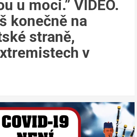
ou u moci.” VIDEO.
š konečně na
tské straně,
xtremistech v