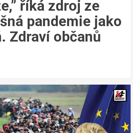
e,” říká zdroj ze
lešná pandemie jako
ň. Zdraví občanů