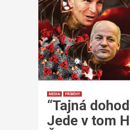
MEDIA
PŘÍBĚHY
“Tajná dohoda
Jede v tom H