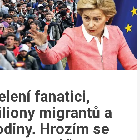
elení fanatici,
iliony migrantů a
odiny. Hrozím se