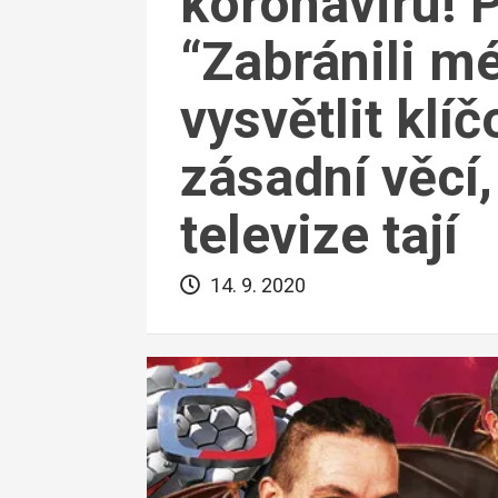
koronaviru! 
“Zabránili m
vysvětlit klíč
zásadní věcí
televize tají
14. 9. 2020