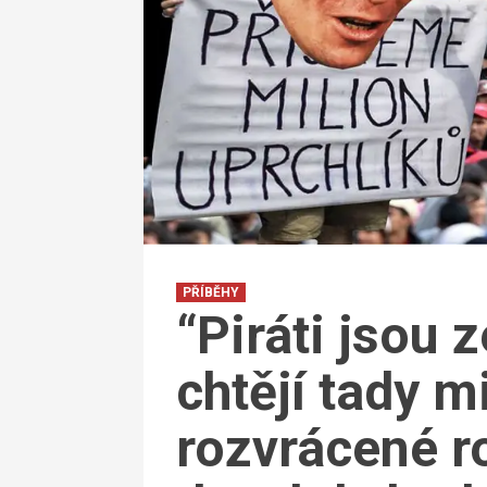
PŘÍBĚHY
“Piráti jsou z
chtějí tady m
rozvrácené r