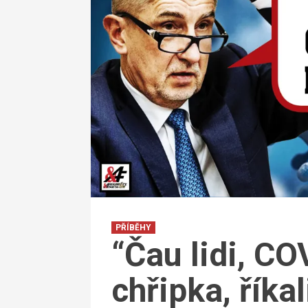
PŘÍBĚHY
“Čau lidi, CO
chřipka, říka