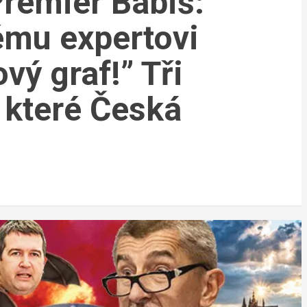
Premiér Babiš:
ému expertovi
ový graf!” Tři
, které Česká