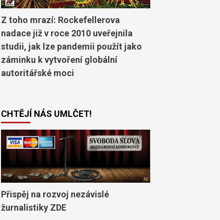
Z toho mrazí: Rockefellerova
nadace již v roce 2010 uveřejnila
studii, jak lze pandemii použít jako
záminku k vytvoření globální
autoritářské moci
CHTĚJÍ NÁS UMLČET!
Přispěj na rozvoj nezávislé
žurnalistiky ZDE