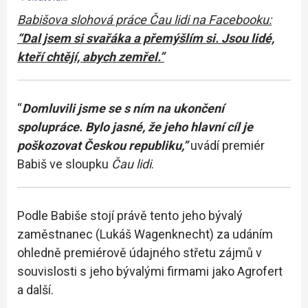
Babišova slohová práce Čau lidi na Facebooku:
“Dal jsem si svařáka a přemýšlím si. Jsou lidé,
kteří chtějí, abych zemřel.”
“
Domluvili jsme se s ním na ukončení
spolupráce. Bylo jasné, že jeho hlavní cíl je
poškozovat Českou republiku,”
uvádí premiér
Babiš ve sloupku
Čau lidi
.
Podle Babiše stojí právě tento jeho bývalý
zaměstnanec (Lukáš Wagenknecht) za udáním
ohledně premiérově údajného střetu zájmů v
souvislosti s jeho bývalými firmami jako Agrofert
a další.