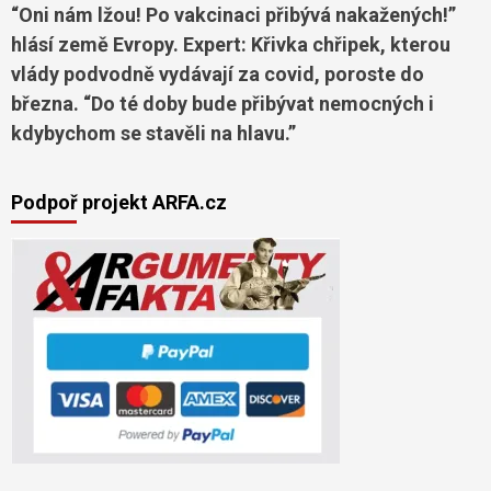
“Oni nám lžou! Po vakcinaci přibývá nakažených!”
hlásí země Evropy. Expert: Křivka chřipek, kterou
vlády podvodně vydávají za covid, poroste do
března. “Do té doby bude přibývat nemocných i
kdybychom se stavěli na hlavu.”
Podpoř projekt ARFA.cz