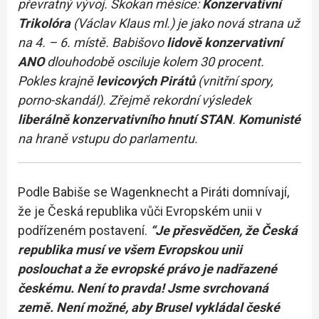
převratný vývoj. Skokan měsíce:
Konzervativní
Trikolóra
(Václav Klaus ml.) je jako nová strana už
na 4. – 6. místě. Babišovo
lidově konzervativní
ANO
dlouhodobě osciluje kolem 30 procent.
Pokles krajně
levicových Pirátů
(vnitřní spory,
porno-skandál). Zřejmě rekordní výsledek
liberálně konzervativního hnutí STAN
.
Komunisté
na hraně vstupu do parlamentu.
Podle Babiše se Wagenknecht a Piráti domnívají,
že je Česká republika vůči Evropském unii v
podřízeném postavení.
“Je přesvědčen, že Česká
republika musí ve všem Evropskou unii
poslouchat a že evropské právo je nadřazené
českému. Není to pravda! Jsme svrchovaná
země. Není možné, aby Brusel vykládal české