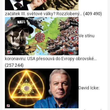
začátek III. světové války? Rozzlobený…
(409 490)
Ve stínu
koronaviru: USA přesouvá do Evropy obrovské…
(257 244)
David Icke: