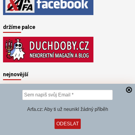
držíme palce
nejnovější
Chřipka je
mrtvá!
Všechno je
Arfa.cz: Aby ti už neunikl žádný příběh
covid!
Chřipka v
ČR klesla z