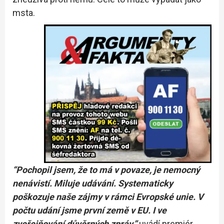
msta.
“Pochopil jsem, že to má v povaze, je nemocný
nenávistí. Miluje udávání. Systematicky
poškozuje naše zájmy v rámci Evropské unie. V
počtu udání jsme první země v EU. I ve
zveřejňování důvěrných zpráv,”
uvádí premiér