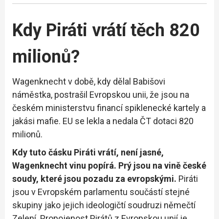
Kdy Piráti vrátí těch 820
milionů?
Wagenknecht v době, kdy dělal Babišovi
náměstka, postrašil Evropskou unii, že jsou na
českém ministerstvu financí spiklenecké kartely a
jakási mafie. EU se lekla a nedala ČT dotaci 820
milionů.
Kdy tuto čásku Piráti vrátí, není jasné,
Wagenknecht vinu popírá. Prý jsou na vině české
soudy, které jsou pozadu za evropskými.
Piráti
jsou v Evropském parlamentu součástí stejné
skupiny jako jejich ideologičtí soudruzi němečtí
Zelení. Propojenost Pirátů z Evropskou unií je