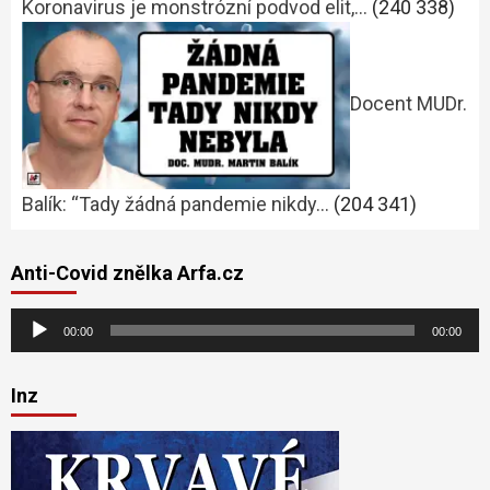
Koronavirus je monstrózní podvod elit,…
(240 338)
Docent MUDr.
Balík: “Tady žádná pandemie nikdy…
(204 341)
Anti-Covid znělka Arfa.cz
Audio
00:00
00:00
přehrávač
Inz