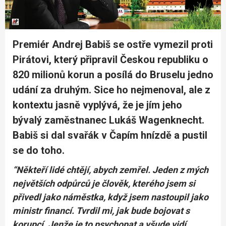
Premiér Andrej Babiš se ostře vymezil proti
Pirátovi, který připravil Českou republiku o
820 milionů korun a posílá do Bruselu jedno
udání za druhým. Sice ho nejmenoval, ale z
kontextu jasně vyplývá, že je jím jeho
bývalý zaměstnanec Lukáš Wagenknecht.
Babiš si dal svařák v Čapím hnízdě a pustil
se do toho.
“Někteří lidé chtějí, abych zemřel. Jeden z mých
největších odpůrců je člověk, kterého jsem si
přivedl jako náměstka, když jsem nastoupil jako
ministr financí. Tvrdil mi, jak bude bojovat s
korupcí. Jenže je to psychopat a všude vidí