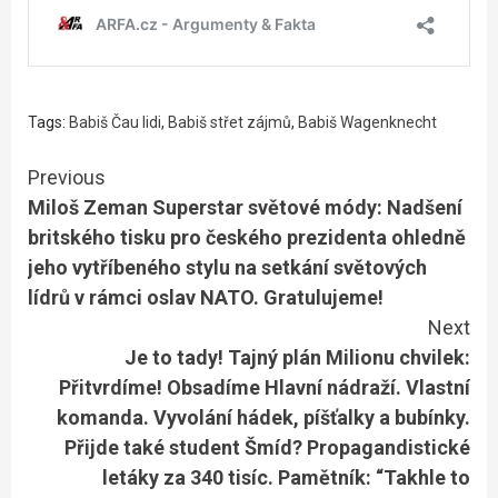
Tags:
Babiš Čau lidi
,
Babiš střet zájmů
,
Babiš Wagenknecht
Continue
Previous
Miloš Zeman Superstar světové módy: Nadšení
Reading
britského tisku pro českého prezidenta ohledně
jeho vytříbeného stylu na setkání světových
lídrů v rámci oslav NATO. Gratulujeme!
Next
Je to tady! Tajný plán Milionu chvilek:
Přitvrdíme! Obsadíme Hlavní nádraží. Vlastní
komanda. Vyvolání hádek, píšťalky a bubínky.
Přijde také student Šmíd? Propagandistické
letáky za 340 tisíc. Pamětník: “Takhle to