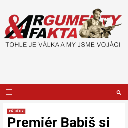
Skip
to
content
Primary
Menu
PŘÍBĚHY
Premiér Babiš si