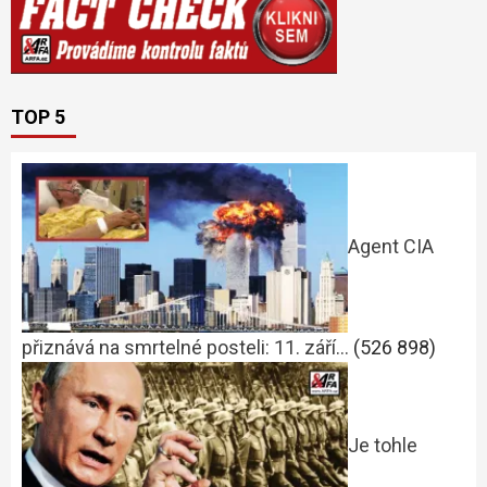
TOP 5
Agent CIA
přiznává na smrtelné posteli: 11. září…
(526 898)
Je tohle