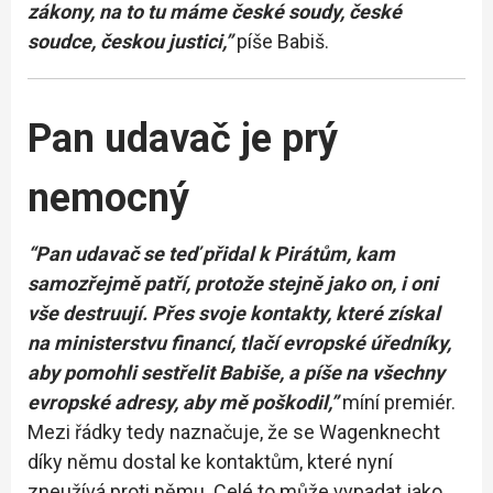
zákony, na to tu máme české soudy, české
soudce, českou justici,”
píše Babiš.
Pan udavač je prý
nemocný
“Pan udavač se teď přidal k Pirátům, kam
samozřejmě patří, protože stejně jako on, i oni
vše destruují. Přes svoje kontakty, které získal
na ministerstvu financí, tlačí evropské úředníky,
aby pomohli sestřelit Babiše, a píše na všechny
evropské adresy, aby mě poškodil,”
míní premiér.
Mezi řádky tedy naznačuje, že se Wagenknecht
díky němu dostal ke kontaktům, které nyní
zneužívá proti němu. Celé to může vypadat jako