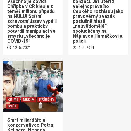
Všechno je covid!
bonzáci. Jiří Štefl z
Chřipka v ČR klesla z
veřejnoprávního
téměř milionu případů
Českého rozhlasu jako
na NULU! Státní
pravověrný svazák
zdravotní ústav vypálil
poslušně hlásil
bombu a prakticky
„neuvědomělé“
potvrdil manipulaci ve
spoluobčany na
smyslu „všechno je
Náplavce Hamáčkovi a
COVID-19“
policii
12. 5. 2021
1. 4. 2021
KRIMI
MEDIA
PŘÍBĚHY
SVĚT
Smrt miliardáře a
konzervativce Petra
Kellnera. Nehoda,