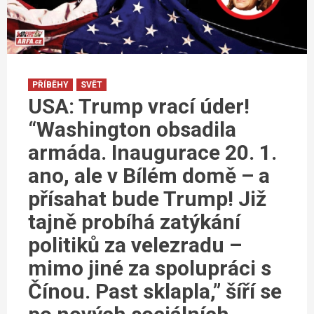
PŘÍBĚHY
SVĚT
USA: Trump vrací úder!
“Washington obsadila
armáda. Inaugurace 20. 1.
ano, ale v Bílém domě – a
přísahat bude Trump! Již
tajně probíhá zatýkání
politiků za velezradu –
mimo jiné za spolupráci s
Čínou. Past sklapla,” šíří se