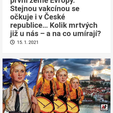
první země Evropy.
Stejnou vakcínou se
očkuje i v České
republice… Kolik mrtvých
již u nás – a na co umírají?
15. 1. 2021