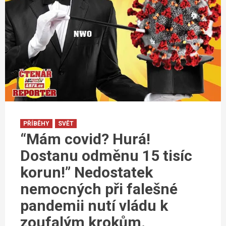
PŘÍBĚHY
SVĚT
“Mám covid? Hurá!
Dostanu odměnu 15 tisíc
korun!” Nedostatek
nemocných při falešné
pandemii nutí vládu k
zoufalým krokům.