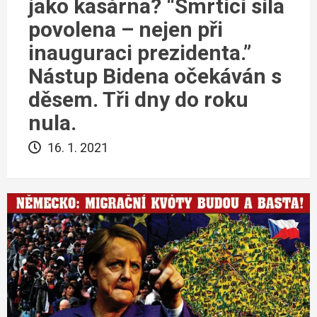
jako kasárna? “Smrtící síla
povolena – nejen při
inauguraci prezidenta.”
Nástup Bidena očekáván s
děsem. Tři dny do roku
nula.
16. 1. 2021