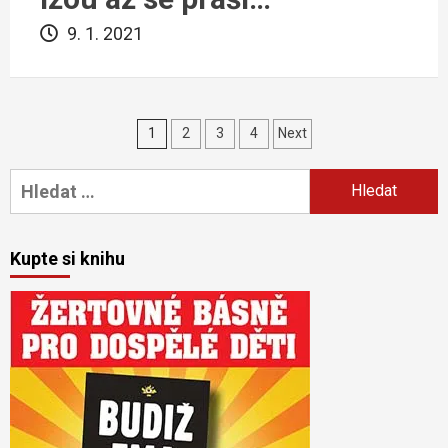
9. 1. 2021
Navigace
1
2
3
4
Next
pro
Vyhledávání
příspěvky
Kupte si knihu