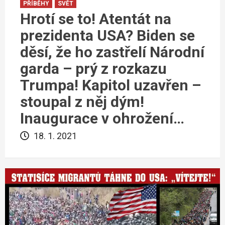
PŘÍBĚHY
SVĚT
Hrotí se to! Atentát na
prezidenta USA? Biden se
děsí, že ho zastřelí Národní
garda – prý z rozkazu
Trumpa! Kapitol uzavřen –
stoupal z něj dým!
Inaugurace v ohrožení…
18. 1. 2021