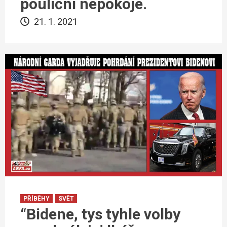
pouliční nepokoje.
21. 1. 2021
PŘÍBĚHY
SVĚT
“Bidene, tys tyhle volby