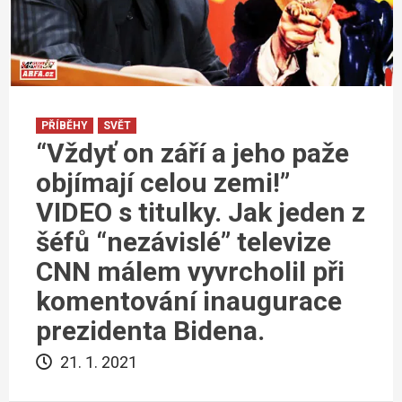
PŘÍBĚHY
SVĚT
“Vždyť on září a jeho paže
objímají celou zemi!”
VIDEO s titulky. Jak jeden z
šéfů “nezávislé” televize
CNN málem vyvrcholil při
komentování inaugurace
prezidenta Bidena.
21. 1. 2021