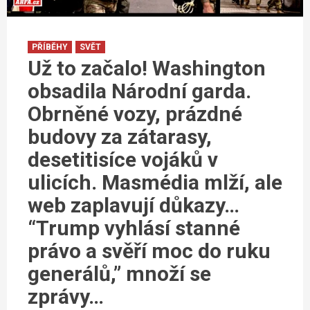
PŘÍBĚHY
SVĚT
Už to začalo! Washington
obsadila Národní garda.
Obrněné vozy, prázdné
budovy za zátarasy,
desetitisíce vojáků v
ulicích. Masmédia mlží, ale
web zaplavují důkazy…
“Trump vyhlásí stanné
právo a svěří moc do ruku
generálů,” množí se
zprávy…