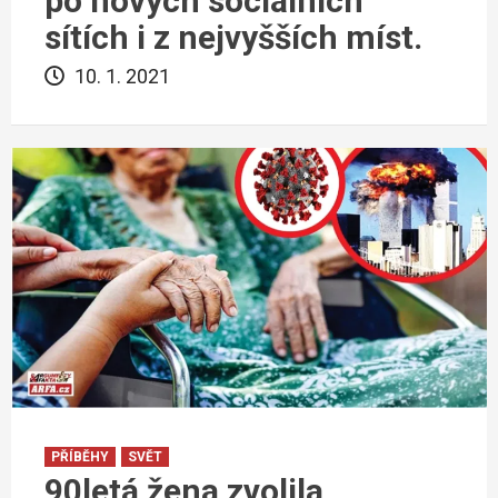
po nových sociálních
sítích i z nejvyšších míst.
10. 1. 2021
PŘÍBĚHY
SVĚT
90letá žena zvolila