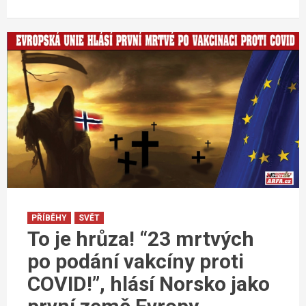
PŘÍBĚHY
SVĚT
To je hrůza! “23 mrtvých
po podání vakcíny proti
COVID!”, hlásí Norsko jako