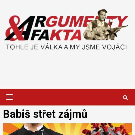
Skip
to
content
Primary
Menu
Babiš střet zájmů