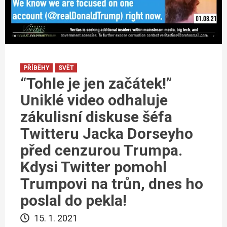
PŘÍBĚHY
SVĚT
“Tohle je jen začátek!”
Uniklé video odhaluje
zákulisní diskuse šéfa
Twitteru Jacka Dorseyho
před cenzurou Trumpa.
Kdysi Twitter pomohl
Trumpovi na trůn, dnes ho
poslal do pekla!
15. 1. 2021