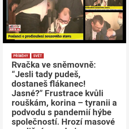
PŘÍBĚHY
SVĚT
Rvačka ve sněmovně:
“Jesli tady pudeš,
dostaneš flákanec!
Jasné?” Frustrace kvůli
rouškám, korina – tyranii a
podvodu s pandemií hýbe
společností. Hrozí masové