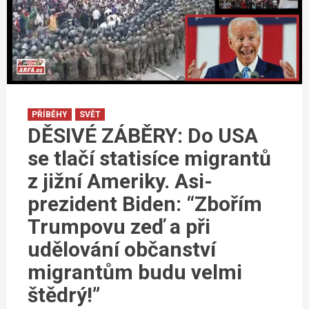
PŘÍBĚHY
SVĚT
DĚSIVÉ ZÁBĚRY: Do USA
se tlačí statisíce migrantů
z jižní Ameriky. Asi-
prezident Biden: “Zbořím
Trumpovu zeď a při
udělování občanství
migrantům budu velmi
štědrý!”