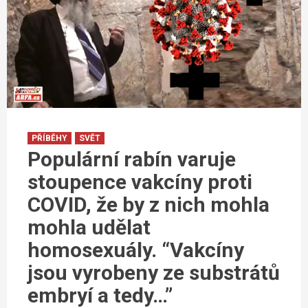
PŘÍBĚHY
SVĚT
Populární rabín varuje
stoupence vakcíny proti
COVID, že by z nich mohla
mohla udělat
homosexuály. “Vakcíny
jsou vyrobeny ze substrátů
embryí a tedy…”