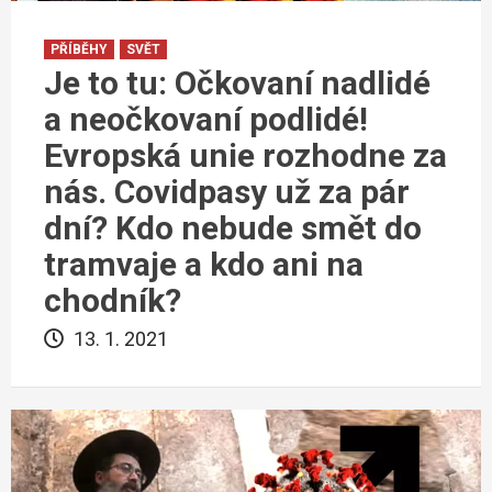
PŘÍBĚHY
SVĚT
Je to tu: Očkovaní nadlidé
a neočkovaní podlidé!
Evropská unie rozhodne za
nás. Covidpasy už za pár
dní? Kdo nebude smět do
tramvaje a kdo ani na
chodník?
13. 1. 2021