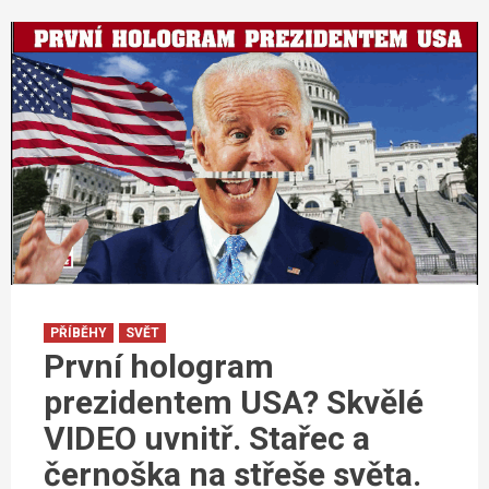
PŘÍBĚHY
SVĚT
První hologram
prezidentem USA? Skvělé
VIDEO uvnitř. Stařec a
černoška na střeše světa.