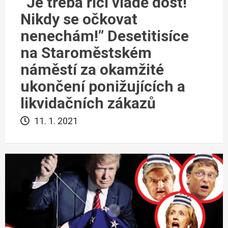
“Je třeba říci vládě dost!
Nikdy se očkovat
nenechám!” Desetitisíce
na Staroměstském
náměstí za okamžité
ukončení ponižujících a
likvidačních zákazů
11. 1. 2021