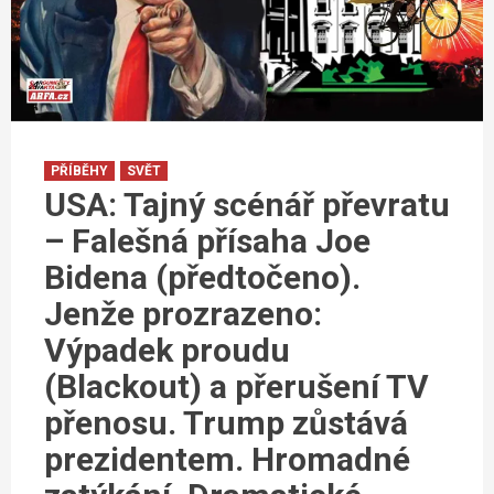
PŘÍBĚHY
SVĚT
USA: Tajný scénář převratu
– Falešná přísaha Joe
Bidena (předtočeno).
Jenže prozrazeno:
Výpadek proudu
(Blackout) a přerušení TV
přenosu. Trump zůstává
prezidentem. Hromadné