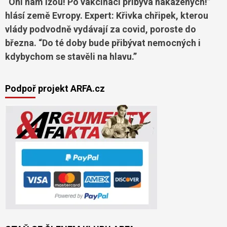
“Oni nám lžou! Po vakcinaci přibývá nakažených!”
hlásí země Evropy. Expert: Křivka chřipek, kterou
vlády podvodně vydávají za covid, poroste do
března. “Do té doby bude přibývat nemocných i
kdybychom se stavěli na hlavu.”
Podpoř projekt ARFA.cz