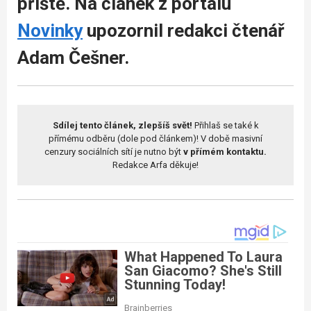
příště. Na článek z portálu
Novinky
upozornil redakci čtenář
Adam Češner.
Sdílej tento článek, zlepšíš svět!
Přihlaš se také k
přímému odběru (dole pod článkem)! V době masivní
cenzury sociálních sítí je nutno být
v přímém kontaktu.
Redakce Arfa děkuje!