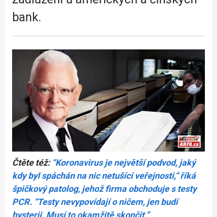
bank.
Čtěte též:
“Koronavirus je největší podvod, jaký
kdy byl spáchán na nic netušící veřejnosti,“ říká
špičkový patolog, jehož firma obchoduje s testy
PCR. “Testy nevypovídají o ničem, jen budí
hysterii. Musí to okamžitě skončit.”