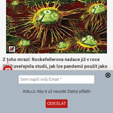
Z toho mrazí: Rockefellerova nadace již v roce
1
2010 uveřejnila studii, jak lze pandemii použít jako
záminku k vytvoření globální autoritářské moci
CHTĚJÍ NÁS UMLČET!
Arfa.cz: Aby ti už neunikl žádný příběh