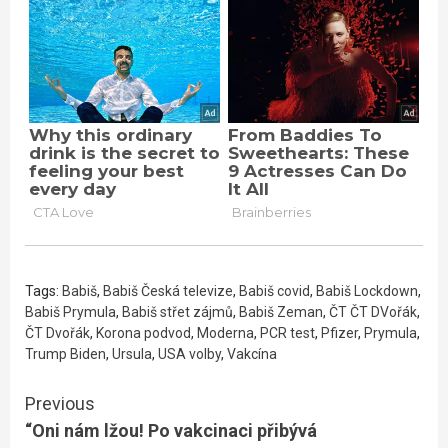
Tags:
Babiš
,
Babiš Česká televize
,
Babiš covid
,
Babiš Lockdown
,
Babiš Prymula
,
Babiš střet zájmů
,
Babiš Zeman
,
ČT ČT DVořák
,
ČT Dvořák
,
Korona podvod
,
Moderna
,
PCR test
,
Pfizer
,
Prymula
,
Trump Biden
,
Ursula
,
USA volby
,
Vakcína
Continue
Previous
“Oni nám lžou! Po vakcinaci přibývá
Reading