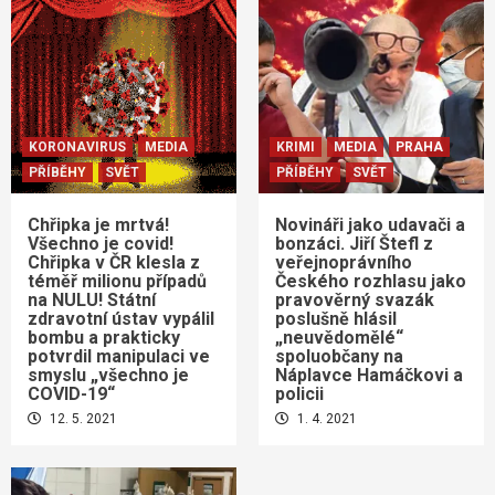
KORONAVIRUS
MEDIA
KRIMI
MEDIA
PRAHA
PŘÍBĚHY
SVĚT
PŘÍBĚHY
SVĚT
Chřipka je mrtvá!
Novináři jako udavači a
Všechno je covid!
bonzáci. Jiří Štefl z
Chřipka v ČR klesla z
veřejnoprávního
téměř milionu případů
Českého rozhlasu jako
na NULU! Státní
pravověrný svazák
zdravotní ústav vypálil
poslušně hlásil
bombu a prakticky
„neuvědomělé“
potvrdil manipulaci ve
spoluobčany na
smyslu „všechno je
Náplavce Hamáčkovi a
COVID-19“
policii
12. 5. 2021
1. 4. 2021