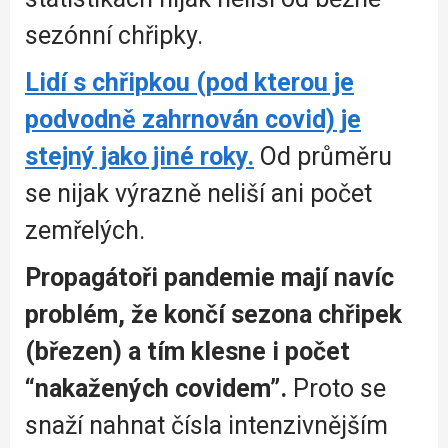
sezónní chřipky.
Lidí s chřipkou (pod kterou je
podvodně zahrnován covid) je
stejný jako jiné roky.
Od průměru
se nijak výrazně neliší ani počet
zemřelých.
Propagátoři pandemie mají navíc
problém, že končí sezona chřipek
(březen) a tím klesne i počet
“nakažených covidem”.
Proto se
snaží nahnat čísla intenzivnějším