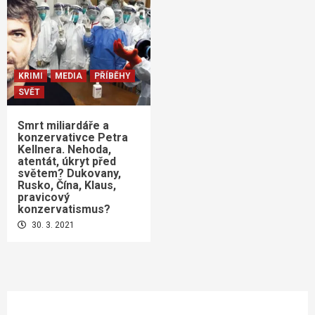
KRIMI
MEDIA
PŘÍBĚHY
SVĚT
Smrt miliardáře a
konzervativce Petra
Kellnera. Nehoda,
atentát, úkryt před
světem? Dukovany,
Rusko, Čína, Klaus,
pravicový
konzervatismus?
30. 3. 2021