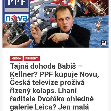
MEDIA
PŘÍBĚHY
Tajná dohoda Babiš –
Kellner? PPF kupuje Novu,
Česká televize prožívá
řízený kolaps. Lhaní
ředitele Dvořáka ohledně
galerie Leica? Jen malá