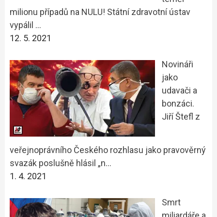
milionu případů na NULU! Státní zdravotní ústav
vypálil …
12. 5. 2021
Novináři
jako
udavači a
bonzáci.
Jiří Štefl z
veřejnoprávního Českého rozhlasu jako pravověrný
svazák poslušně hlásil „n…
1. 4. 2021
Smrt
miliardáře a