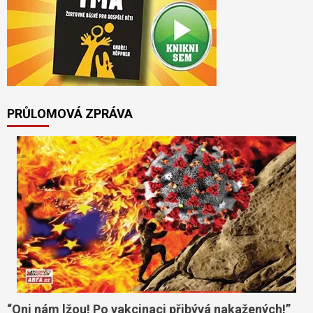
PRŮLOMOVÁ ZPRÁVA
“Oni nám lžou! Po vakcinaci přibývá nakažených!”