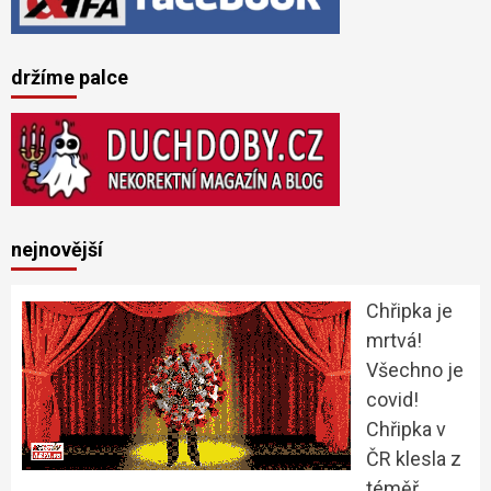
držíme palce
nejnovější
Chřipka je
mrtvá!
Všechno je
covid!
Chřipka v
ČR klesla z
téměř