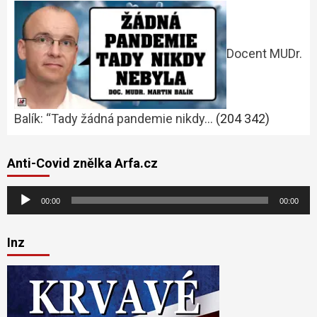
Docent MUDr.
Balík: “Tady žádná pandemie nikdy…
(204 342)
Anti-Covid znělka Arfa.cz
Audio
00:00
00:00
přehrávač
Inz