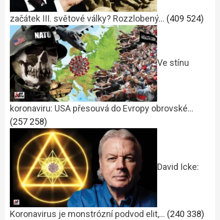
začátek III. světové války? Rozzlobený…
(409 524)
Ve stínu
koronaviru: USA přesouvá do Evropy obrovské…
(257 258)
David Icke:
Koronavirus je monstrózní podvod elit,…
(240 338)