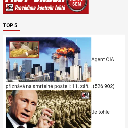
TOP 5
Agent CIA
přiznává na smrtelné posteli: 11. září…
(526 902)
Je tohle