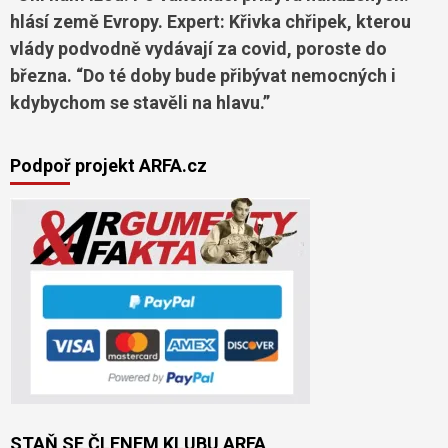
hlásí země Evropy. Expert: Křivka chřipek, kterou
vlády podvodně vydávají za covid, poroste do
března. “Do té doby bude přibývat nemocných i
kdybychom se stavěli na hlavu.”
Podpoř projekt ARFA.cz
STAŇ SE ČLENEM KLUBU ARFA