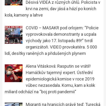
Děsivá VIDEA z různých úhlů. Policista v
krvi na zemi, dav jásá a hází po koních
kola, kameny a lahve
COVID – MASAKR pod orlojem: “Policie
vyprovokovala demonstranty a ucpala
východy jako 17. listopadu 89!” tvrdí
organizátoři. VIDEO provokatéra. 5 000
lidí, desítky raněných a přidušených plynem
Alena Vitásková: Rasputin se vrátil!
Hamáčkův tajemný expert. Ústřední
epidemiologická komise v roce 2019
vůbec nezasedala. Komu, kam a kolik
miliard odchází na “boj proti pandemii”
Migranti na hranicích právě teď: Turecká