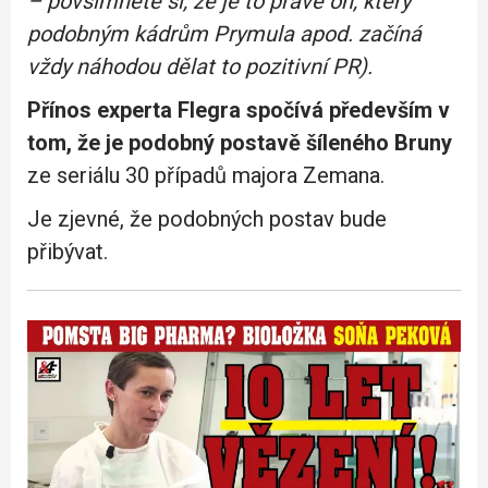
– povšimněte si, že je to právě on, který
podobným kádrům Prymula apod. začíná
vždy náhodou dělat to pozitivní PR).
Přínos experta Flegra spočívá především v
tom, že je podobný postavě šíleného Bruny
ze seriálu 30 případů majora Zemana.
Je zjevné, že podobných postav bude
přibývat.