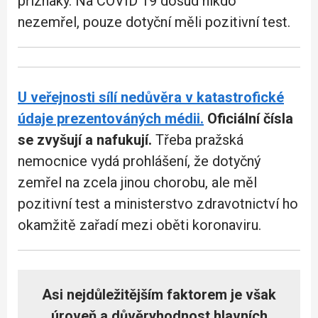
příznaky. Na COVID 19 dosud nikdo
nezemřel, pouze dotyční měli pozitivní test.
U veřejnosti sílí nedůvěra v katastrofické
údaje prezentováných médii.
Oficiální čísla
se zvyšují a nafukují.
Třeba pražská
nemocnice vydá prohlášení, že dotyčný
zemřel na zcela jinou chorobu, ale měl
pozitivní test a ministerstvo zdravotnictví ho
okamžitě zařadí mezi oběti koronaviru.
Asi nejdůležitějším faktorem je však
úroveň a důvěryhodnost hlavních