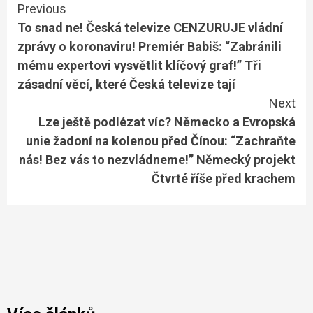
Continue
Previous
To snad ne! Česká televize CENZURUJE vládní
Reading
zprávy o koronaviru! Premiér Babiš: “Zabránili
mému expertovi vysvětlit klíčový graf!” Tři
zásadní věcí, které Česká televize tají
Next
Lze ještě podlézat víc? Německo a Evropská
unie žadoní na kolenou před Čínou: “Zachraňte
nás! Bez vás to nezvládneme!” Německý projekt
Čtvrté říše před krachem