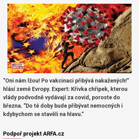
“Oni nám lžou! Po vakcinaci přibývá nakažených!”
hlásí země Evropy. Expert: Křivka chřipek, kterou
vlády podvodně vydávají za covid, poroste do
března. “Do té doby bude přibývat nemocných i
kdybychom se stavěli na hlavu.”
Podpoř projekt ARFA.cz