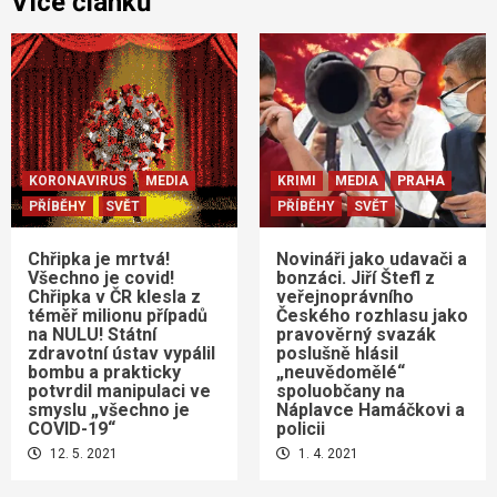
Více článků
KORONAVIRUS
MEDIA
KRIMI
MEDIA
PRAHA
PŘÍBĚHY
SVĚT
PŘÍBĚHY
SVĚT
Chřipka je mrtvá!
Novináři jako udavači a
Všechno je covid!
bonzáci. Jiří Štefl z
Chřipka v ČR klesla z
veřejnoprávního
téměř milionu případů
Českého rozhlasu jako
na NULU! Státní
pravověrný svazák
zdravotní ústav vypálil
poslušně hlásil
bombu a prakticky
„neuvědomělé“
potvrdil manipulaci ve
spoluobčany na
smyslu „všechno je
Náplavce Hamáčkovi a
COVID-19“
policii
12. 5. 2021
1. 4. 2021