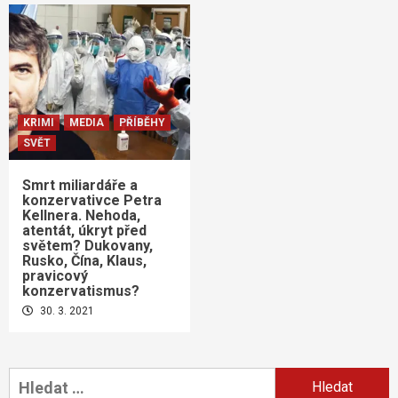
KRIMI
MEDIA
PŘÍBĚHY
SVĚT
Smrt miliardáře a
konzervativce Petra
Kellnera. Nehoda,
atentát, úkryt před
světem? Dukovany,
Rusko, Čína, Klaus,
pravicový
konzervatismus?
30. 3. 2021
Vyhledávání