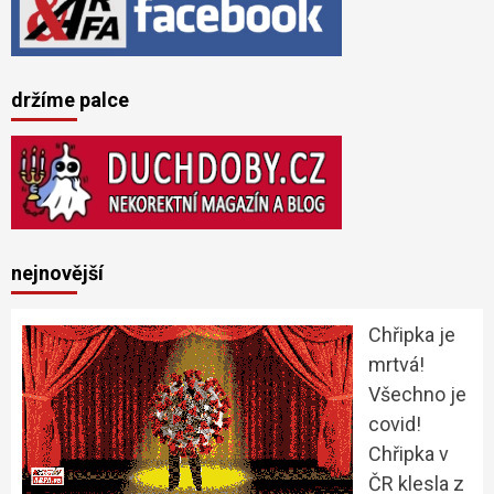
držíme palce
nejnovější
Chřipka je
mrtvá!
Všechno je
covid!
Chřipka v
ČR klesla z