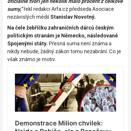
oficiálně tvoří jen několik málo procent z celkové
sumy,”
řekl redakci Arfa.cz předseda Asociace
nezávislých médií
Stanislav Novotný.
Na čele žebříčku zahraničních dárců českým
politickým stranám je Německo, následované
Spojenými státy.
Přesná suma není známa a
nikdy nebude, žádný zákon tomu nezabrání. Co je
však známo je motiv.