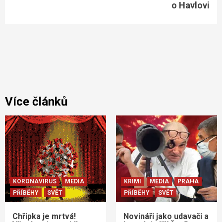
o Havlovi
Více článků
KORONAVIRUS
MEDIA
KRIMI
MEDIA
PRAHA
PŘÍBĚHY
SVĚT
PŘÍBĚHY
SVĚT
Chřipka je mrtvá!
Novináři jako udavači a