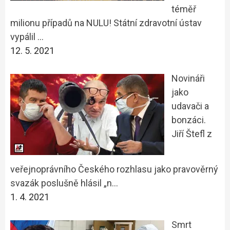
téměř
milionu případů na NULU! Státní zdravotní ústav
vypálil …
12. 5. 2021
Novináři
jako
udavači a
bonzáci.
Jiří Štefl z
veřejnoprávního Českého rozhlasu jako pravověrný
svazák poslušně hlásil „n…
1. 4. 2021
Smrt