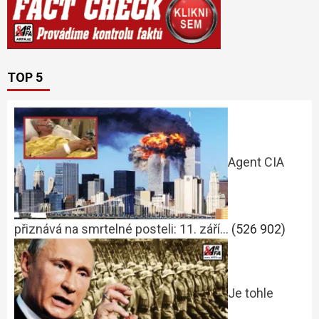
TOP 5
Agent CIA
přiznává na smrtelné posteli: 11. září…
(526 902)
Je tohle