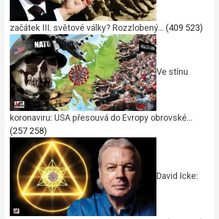
začátek III. světové války? Rozzlobený…
(409 523)
Ve stínu
koronaviru: USA přesouvá do Evropy obrovské…
(257 258)
David Icke: