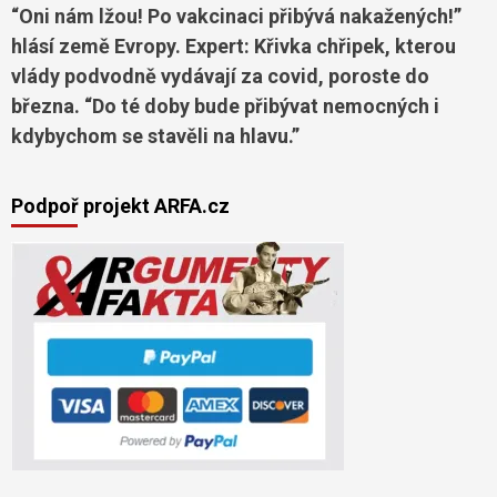
“Oni nám lžou! Po vakcinaci přibývá nakažených!”
hlásí země Evropy. Expert: Křivka chřipek, kterou
vlády podvodně vydávají za covid, poroste do
března. “Do té doby bude přibývat nemocných i
kdybychom se stavěli na hlavu.”
Podpoř projekt ARFA.cz