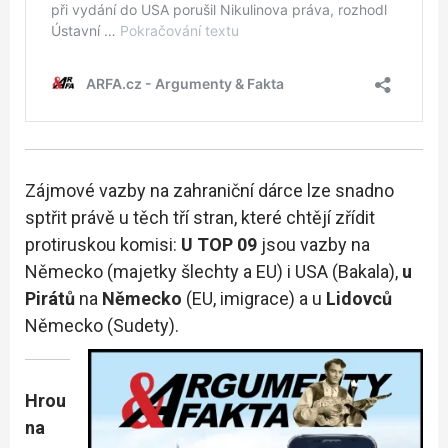
Zájmové vazby na zahraniční dárce lze snadno
sptřit právě u těch tří stran, které chtějí zřídit
protiruskou komisi:
U TOP 09
jsou vazby na
Německo (majetky šlechty a EU) i USA (Bakala),
u
Pirátů
na
Německo
(EU, imigrace) a u
Lidovců
Německo (Sudety).
Hrou
na