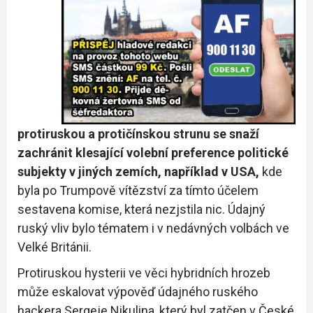
protiruskou a protičínskou strunu se snaží
zachránit klesající volební preference politické
subjekty v jiných zemích, například v USA,
kde
byla po Trumpově vítězství za tímto účelem
sestavena komise, která nezjstila nic. Údajný
ruský vliv bylo tématem i v nedávných volbách ve
Velké Británii.
Protiruskou hysterii ve věci hybridních hrozeb
může eskalovat výpověď údajného ruského
hackera Sergeje Nikulina, který byl zatčen v České