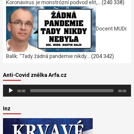
Koronavirus je monstrózní podvod elit,…
(240 338)
Docent MUDr.
Balík: “Tady žádná pandemie nikdy…
(204 342)
Anti-Covid znělka Arfa.cz
Audio
00:00
00:00
přehrávač
Inz