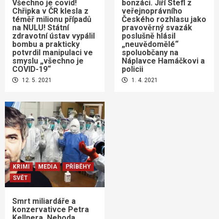
Všechno je covid!
bonzáci. Jiří Štefl z
Chřipka v ČR klesla z
veřejnoprávního
téměř milionu případů
Českého rozhlasu jako
na NULU! Státní
pravověrný svazák
zdravotní ústav vypálil
poslušně hlásil
bombu a prakticky
„neuvědomělé“
potvrdil manipulaci ve
spoluobčany na
smyslu „všechno je
Náplavce Hamáčkovi a
COVID-19“
policii
12. 5. 2021
1. 4. 2021
KRIMI
MEDIA
PŘÍBĚHY
SVĚT
Smrt miliardáře a
konzervativce Petra
Kellnera. Nehoda,