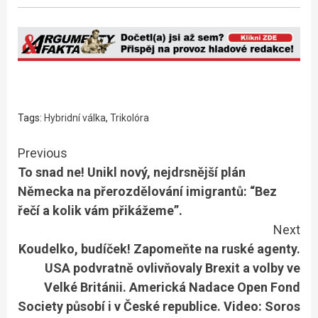
Tags:
Hybridní válka
,
Trikolóra
Continue
Previous
To snad ne! Unikl nový, nejdrsnější plán
Reading
Německa na přerozdělování imigrantů: “Bez
řečí a kolik vám přikážeme”.
Next
Koudelko, budíček! Zapomeňte na ruské agenty.
USA podvratně ovlivňovaly Brexit a volby ve
Velké Británii. Americká Nadace Open Fond
Society působí i v České republice. Video: Soros