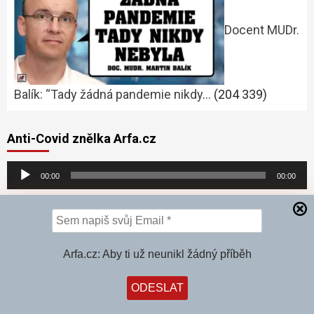
Docent MUDr.
Balík: “Tady žádná pandemie nikdy…
(204 339)
Anti-Covid znělka Arfa.cz
Audio
00:00
00:00
přehrávač
Inz
Arfa.cz: Aby ti už neunikl žádný příběh