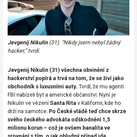
Jevgenij Nikulin
(31). “Nikdy jsem nebyl žádný
hacker,” tvrdí.
Jevgenij Nikulin (31) všechna obvinění z
hackerství popírá a trvá na tom, že se živí jako
obchodník s luxusními auty.
Tvrdí, že mu agenti
FBI nabízeli byt a americké občanství. Nyní je
Nikulin ve vězení
Santa Rita
v Kalifornii, kde ho
drží na samotce.
Po České vládě teď chce skrze
svého českého advokáta odškodnění 1,5
milionu korun – což je ovšem banalita ve
srovnání s tím, o jak obludný případ jde.