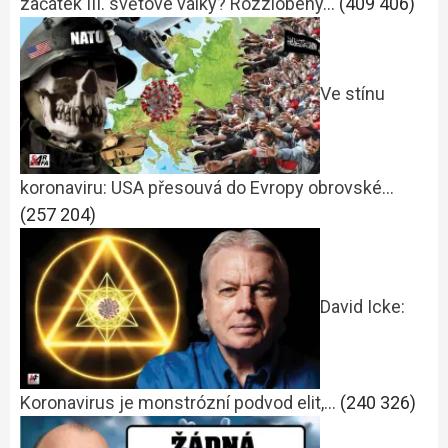
začátek III. světové války? Rozzlobený…
(409 406)
Ve stínu
koronaviru: USA přesouvá do Evropy obrovské…
(257 204)
David Icke:
Koronavirus je monstrózní podvod elit,…
(240 326)