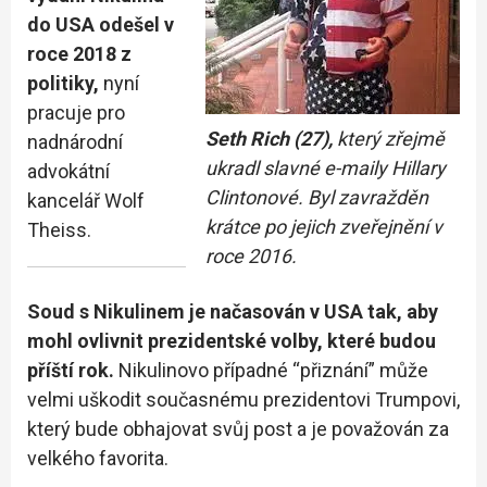
do USA odešel v
roce 2018 z
politiky,
nyní
pracuje pro
Seth Rich (27),
který zřejmě
nadnárodní
ukradl slavné e-maily Hillary
advokátní
Clintonové. Byl zavražděn
kancelář Wolf
krátce po jejich zveřejnění v
Theiss.
roce 2016.
Soud s Nikulinem je načasován v USA tak, aby
mohl ovlivnit prezidentské volby, které budou
příští rok.
Nikulinovo případné “přiznání” může
velmi uškodit současnému prezidentovi Trumpovi,
který bude obhajovat svůj post a je považován za
velkého favorita.