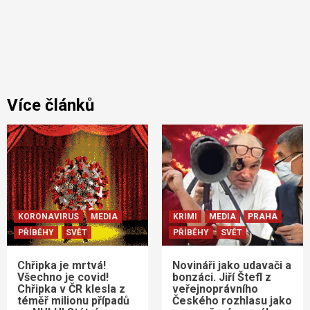
Více článků
KORONAVIRUS
MEDIA
KRIMI
MEDIA
PRAHA
PŘÍBĚHY
SVĚT
PŘÍBĚHY
SVĚT
Chřipka je mrtvá!
Novináři jako udavači a
Všechno je covid!
bonzáci. Jiří Štefl z
Chřipka v ČR klesla z
veřejnoprávního
téměř milionu případů
Českého rozhlasu jako