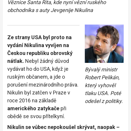
Věznice Santa Rita, kde nyní vězní ruského
obchodníka s auty Jevgenije Nikulina
Ze strany USA byl proto na
vydání Nikulina vyvíjen na
Českou republiku obrovský
nátlak.
Nebyl žádný důvod
vydávat ho do USA, když je
Bývalý ministr
ruským občanem, a jde o
Robert Pelikán,
porušení mezinárodního práva.
který vyhověl
Nikulin byl zatčen v Praze v
tlaku USA. Poté
roce 2016 na základě
odešel z politiky.
amerického zatykače
při
obědě se svou přítelkyní.
Nikulin se vůbec nepokoušel skrývat, naopak –