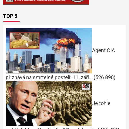
TOP 5
Agent CIA
přiznává na smrtelné posteli: 11. září…
(526 890)
Je tohle