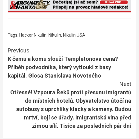
Tags:
Hacker Nikulin
,
Nikulin
,
Nikulin USA
Continue
Previous
K čemu a komu slouží Templetonova cena?
Reading
Příběh podvodníka, který vytloukl z basy
kapitál. Glosa Stanislava Novotného
Next
Otřesné! Vzpoura Řeků proti přesunu imigrantů
do místních hotelů. Obyvatelstvo útočí na
autobusy s uprchlíky klacky a kameny. Budou
mrtví, bojí se úřady. Imigrantská vlna před
zimou sílí. Tisíce za posledních pár dní