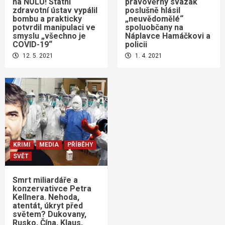
na NULU! Státní
pravověrný svazák
zdravotní ústav vypálil
poslušně hlásil
bombu a prakticky
„neuvědomělé“
potvrdil manipulaci ve
spoluobčany na
smyslu „všechno je
Náplavce Hamáčkovi a
COVID-19“
policii
12. 5. 2021
1. 4. 2021
KRIMI
MEDIA
PŘÍBĚHY
SVĚT
Smrt miliardáře a
konzervativce Petra
Kellnera. Nehoda,
atentát, úkryt před
světem? Dukovany,
Rusko, Čína, Klaus,