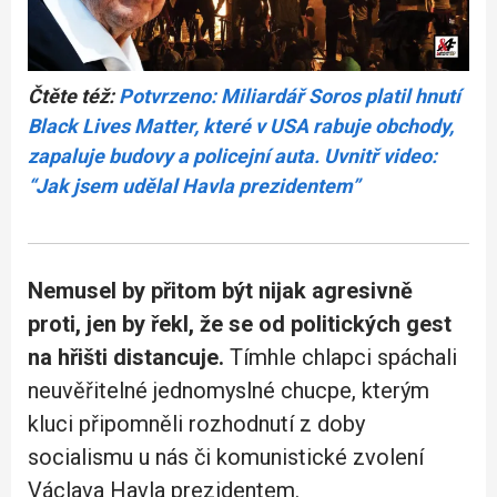
Čtěte též:
Potvrzeno: Miliardář Soros platil hnutí
Black Lives Matter, které v USA rabuje obchody,
zapaluje budovy a policejní auta. Uvnitř video:
“Jak jsem udělal Havla prezidentem”
Nemusel by přitom být nijak agresivně
proti, jen by řekl, že se od politických gest
na hřišti distancuje.
Tímhle chlapci spáchali
neuvěřitelné jednomyslné chucpe, kterým
kluci připomněli rozhodnutí z doby
socialismu u nás či komunistické zvolení
Václava Havla prezidentem.