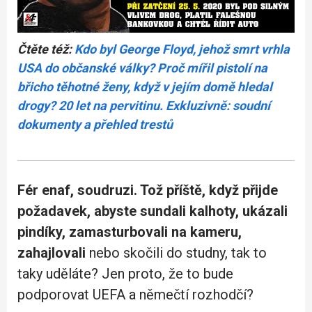
Čtěte též:
Kdo byl George Floyd, jehož smrt vrhla
USA do občanské války? Proč mířil pistolí na
břicho těhotné ženy, když v jejím domě hledal
drogy? 20 let na pervitinu. Exkluzivně: soudní
dokumenty a přehled trestů
Fér enaf, soudruzi. Tož příště, když přijde
požadavek, abyste sundali kalhoty, ukázali
pindíky, zamasturbovali na kameru,
zahajlovali
nebo skočili do studny, tak to
taky uděláte? Jen proto, že to bude
podporovat UEFA a němečtí rozhodčí?