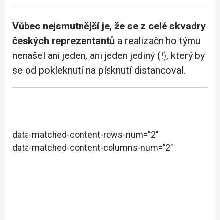
Vůbec nejsmutnější je, že se z celé skvadry
českých reprezentantů
a realizačního týmu
nenašel ani jeden, ani jeden jediný (!), který by
se od pokleknutí na písknutí distancoval.
data-matched-content-rows-num=”2″
data-matched-content-columns-num=”2″