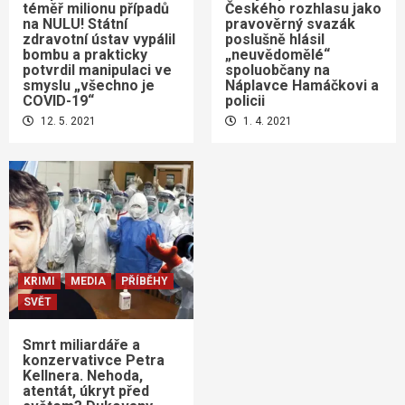
téměř milionu případů
Českého rozhlasu jako
na NULU! Státní
pravověrný svazák
zdravotní ústav vypálil
poslušně hlásil
bombu a prakticky
„neuvědomělé“
potvrdil manipulaci ve
spoluobčany na
smyslu „všechno je
Náplavce Hamáčkovi a
COVID-19“
policii
12. 5. 2021
1. 4. 2021
KRIMI
MEDIA
PŘÍBĚHY
SVĚT
Smrt miliardáře a
konzervativce Petra
Kellnera. Nehoda,
atentát, úkryt před