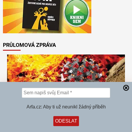
PRŮLOMOVÁ ZPRÁVA
Arfa.cz: Aby ti už neunikl žádný příběh
“Oni nám lžou! Po vakcinaci přibývá nakažených!”