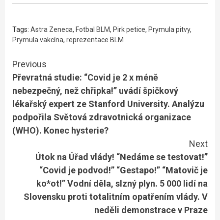
Tags:
Astra Zeneca
,
Fotbal BLM
,
Pirk petice
,
Prymula pitvy
,
Prymula vakcína
,
reprezentace BLM
Continue
Previous
Převratná studie: “Covid je 2 x méně
Reading
nebezpečný, než chřipka!” uvádí špičkový
lékařský expert ze Stanford University. Analýzu
podpořila Světová zdravotnická organizace
(WHO). Konec hysterie?
Next
Útok na Úřad vlády! “Nedáme se testovat!”
“Covid je podvod!” “Gestapo!” “Matovič je
ko*ot!” Vodní děla, slzný plyn. 5 000 lidí na
Slovensku proti totalitním opatřením vlády. V
neděli demonstrace v Praze