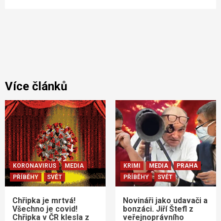
Více článků
KORONAVIRUS
MEDIA
KRIMI
MEDIA
PRAHA
PŘÍBĚHY
SVĚT
PŘÍBĚHY
SVĚT
Chřipka je mrtvá!
Novináři jako udavači a
Všechno je covid!
bonzáci. Jiří Štefl z
Chřipka v ČR klesla z
veřejnoprávního