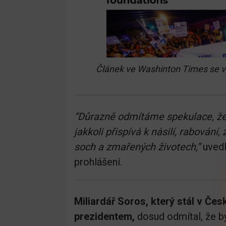
Článek ve Washinton Times
se v
“Důrazně odmítáme spekulace, že
jakkoli přispívá k násilí, rabování
soch a zmařených životech,”
uvedl
prohlášení.
Miliardář Soros, který stál v Če
prezidentem,
dosud odmítal, že by