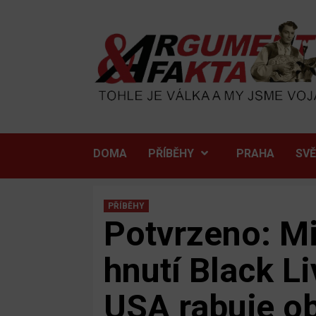
Skip
to
content
DOMA
PŘÍBĚHY
PRAHA
SV
PŘÍBĚHY
Potvrzeno: Mil
hnutí Black Li
USA rabuje ob