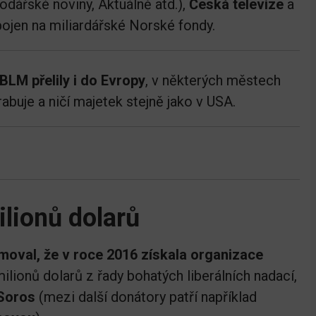
dářské noviny, Aktuálně atd.),
Česká televize
a
pojen na miliardářské Norské fondy.
BLM přelily i do Evropy
, v některých městech
rabuje a ničí majetek stejně jako v USA.
lionů dolarů
moval, že v roce 2016 získala organizace
ilionů dolarů z řady bohatých liberálních nadací,
Soros
(mezi další donátory patří například