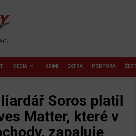
ĚT
MEDIA
KRIMI
EXTRA
PODPORA
ŽER
iardář Soros platil
ves Matter, které v
chody, zapaluje