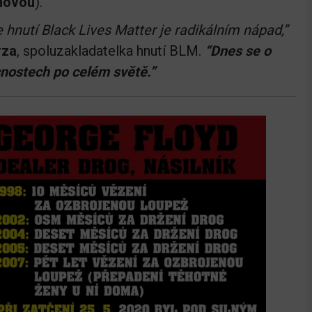
onovou
).
že hnutí Black Lives Matter je radikálním nápad,”
rza
, spoluzakladatelka hnutí BLM.
“Dnes se o
nostech po celém světě.”