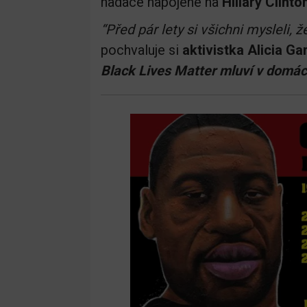
nadace napojené na
Hillary Clint
“Před pár lety si všichni mysleli, 
pochvaluje si
aktivistka Alicia Ga
Black Lives Matter mluví v domác