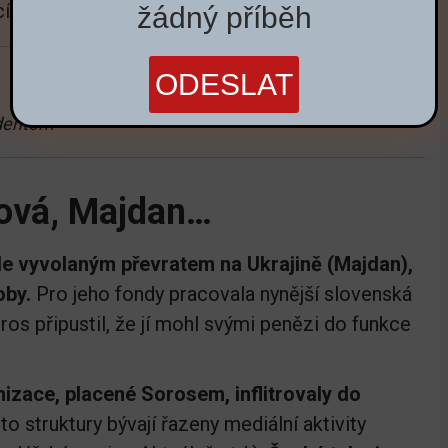
cích.
žádný příběh
identem
ová, Majdan…
e vyvolaným převratem na Ukrajině (Majdan),
oby.
Pro jeho fondy pracovala nynější slovenská
oros připustil, že jí mohl svými penězi do funkce
izace, placené Sorosem, inflitrovaly do
to struktury bývají řazeny mediální aktivity