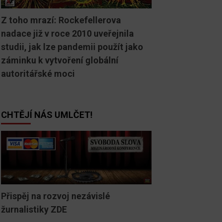
Z toho mrazí: Rockefellerova
nadace již v roce 2010 uveřejnila
studii, jak lze pandemii použít jako
záminku k vytvoření globální
autoritářské moci
CHTĚJÍ NÁS UMLČET!
Přispěj na rozvoj nezávislé
žurnalistiky ZDE