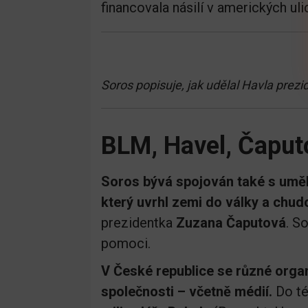
financovala násilí v amerických uli
Soros popisuje, jak udělal Havla prez
BLM, Havel, Čaput
Soros bývá spojován také s uměl
který uvrhl zemi do války a chud
prezidentka
Zuzana Čaputová
. S
pomoci.
V České republice se různé organ
společnosti – včetně médií.
Do té