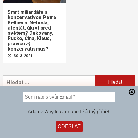
Smrt miliardáře a
konzervativce Petra
Kellnera. Nehoda,
atentát, úkryt před
světem? Dukovany,
Rusko, Čína, Klaus,
pravicový
konzervatismus?
30. 3. 2021
Vyhledávání
Kupte si knihu
Arfa.cz: Aby ti už neunikl žádný příběh