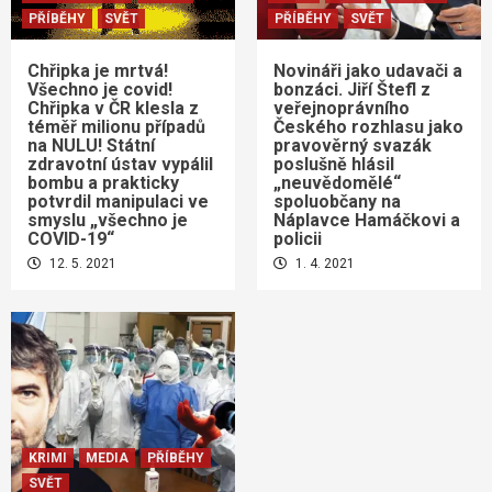
PŘÍBĚHY
SVĚT
PŘÍBĚHY
SVĚT
Chřipka je mrtvá!
Novináři jako udavači a
Všechno je covid!
bonzáci. Jiří Štefl z
Chřipka v ČR klesla z
veřejnoprávního
téměř milionu případů
Českého rozhlasu jako
na NULU! Státní
pravověrný svazák
zdravotní ústav vypálil
poslušně hlásil
bombu a prakticky
„neuvědomělé“
potvrdil manipulaci ve
spoluobčany na
smyslu „všechno je
Náplavce Hamáčkovi a
COVID-19“
policii
12. 5. 2021
1. 4. 2021
KRIMI
MEDIA
PŘÍBĚHY
SVĚT