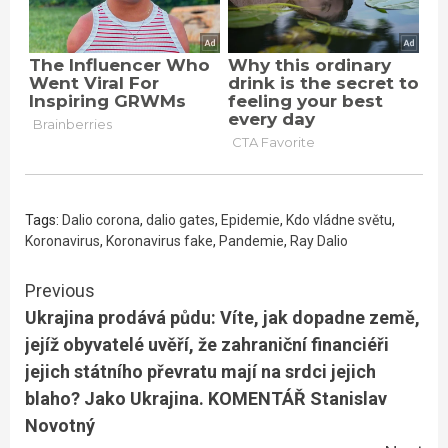
Tags:
Dalio corona
,
dalio gates
,
Epidemie
,
Kdo vládne světu
,
Koronavirus
,
Koronavirus fake
,
Pandemie
,
Ray Dalio
Continue
Previous
Ukrajina prodává půdu: Víte, jak dopadne země,
Reading
jejíž obyvatelé uvěří, že zahraniční financiéři
jejich státního převratu mají na srdci jejich
blaho? Jako Ukrajina. KOMENTÁŘ Stanislav
Novotný