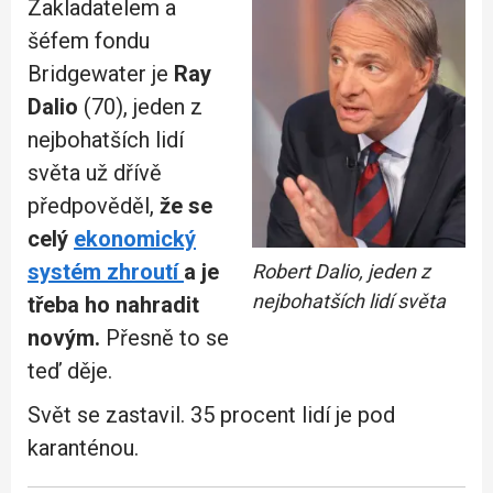
Zakladatelem a
šéfem fondu
Bridgewater je
Ray
Dalio
(70), jeden z
nejbohatších lidí
světa už dřívě
předpověděl,
že se
celý
ekonomický
systém zhroutí
a je
Robert Dalio, jeden z
nejbohatších lidí světa
třeba ho nahradit
novým.
Přesně to se
teď děje.
Svět se zastavil. 35 procent lidí je pod
karanténou.