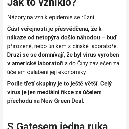
Jak to vzniklo?
Názory na vznik epidemie se různí.
Část veřejnosti je přesvědčena, že k
nákaze od netopýra došlo náhodou
– buď
přirozeně, nebo únikem z čínské laboratoře.
Druzí se se domnívají, že byl virus vyroben
v americké laboratoř
i a do Číny zavlečen za
účelem oslabení její ekonomiky.
Podle třetí skupiny je to ještě větší. Celý
virus je jen mediální fikce za účelem
přechodu na New Green Deal.
S Gatesem jedna ruka