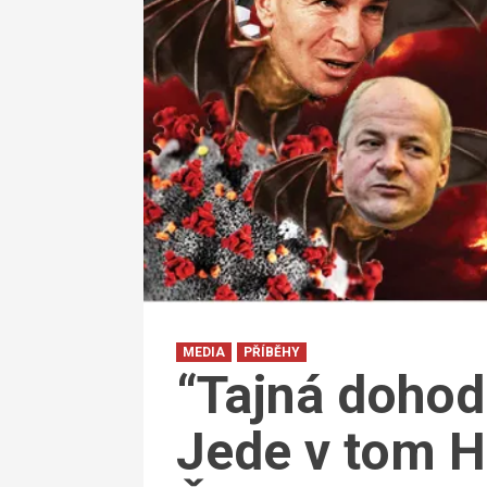
MEDIA
PŘÍBĚHY
“Tajná dohoda
Jede v tom H