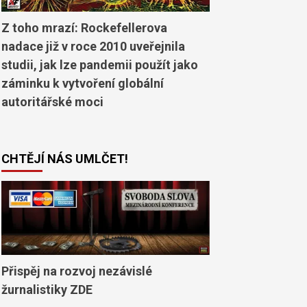
Z toho mrazí: Rockefellerova
nadace již v roce 2010 uveřejnila
studii, jak lze pandemii použít jako
záminku k vytvoření globální
autoritářské moci
CHTĚJÍ NÁS UMLČET!
Přispěj na rozvoj nezávislé
žurnalistiky ZDE