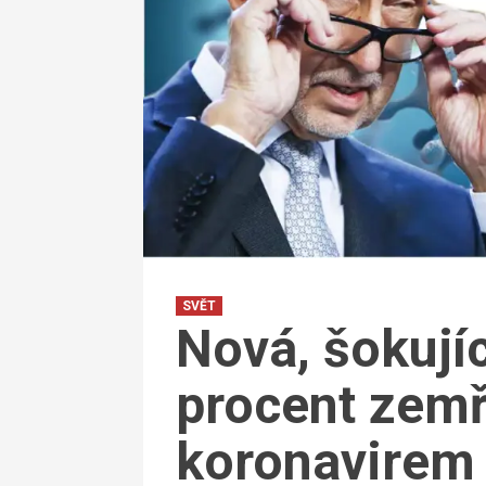
SVĚT
Nová, šokujíc
procent zemř
koronavirem 