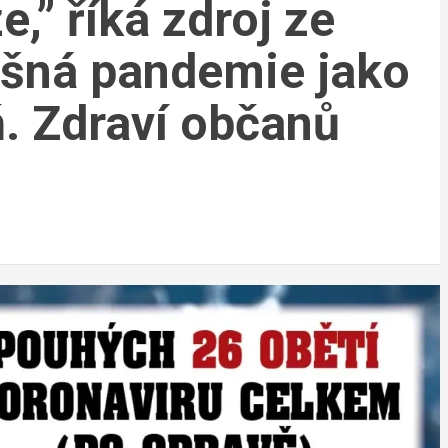
e,” říká zdroj ze
lešná pandemie jako
ň. Zdraví občanů