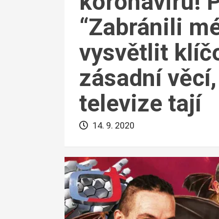
koronaviru! 
“Zabránili m
vysvětlit klíč
zásadní věcí
televize tají
14. 9. 2020