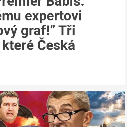
Premiér Babiš:
ému expertovi
ový graf!” Tři
, které Česká