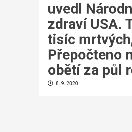
uvedl Národní
zdraví USA. 
tisíc mrtvých,
Přepočteno 
obětí za půl 
8. 9. 2020