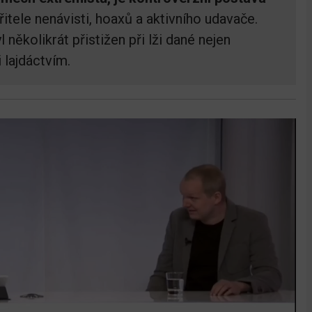
řitele nenávisti, hoaxů a aktivního udavače.
několikrát přistižen při lži dané nejen
 lajdáctvím.