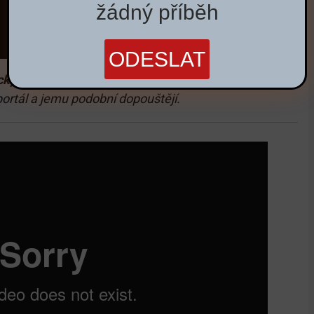
žádný příběh
cký,”
vysvětluje Daniel Vávra a poukazuje na obrovské
portál a jemu podobní dopouštějí.