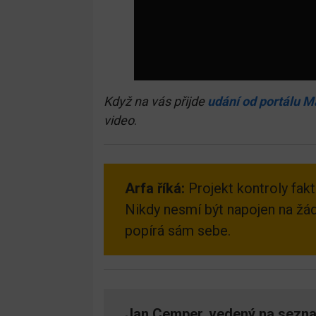
Když na vás přijde
udání od portálu 
video
.
Arfa říká:
Projekt kontroly fak
Nikdy nesmí být napojen na žád
popírá sám sebe.
Jan Cemper, vedený na sezna