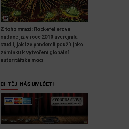
Z toho mrazí: Rockefellerova
nadace již v roce 2010 uveřejnila
studii, jak lze pandemii použít jako
záminku k vytvoření globální
autoritářské moci
CHTĚJÍ NÁS UMLČET!