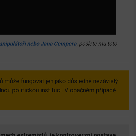
Manipulátoři nebo Jana Cempera
, pošlete mu toto
tů může fungovat jen jako důsledně nezávislý.
nou politickou instituci. V opačném případě
mech extremistů, je kontroverzní postava