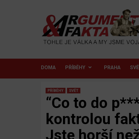
Skip
to
content
DOMA
PŘÍBĚHY
PRAHA
SV
PŘÍBĚHY
SVĚT
“Co to do p***
kontrolou fak
Jste horší ne