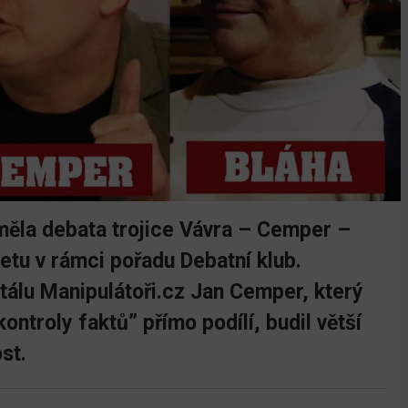
měla debata trojice Vávra – Cemper –
etu v rámci pořadu Debatní klub.
tálu Manipulátoři.cz Jan Cemper, který
ntroly faktů” přímo podílí, budil větší
st.