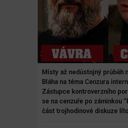
Místy až nedůstojný průběh 
Bláha na téma Cenzura intern
Zástupce kontroverzního por
se na cenzuře po záminkou “ko
část trojhodinové diskuze líto