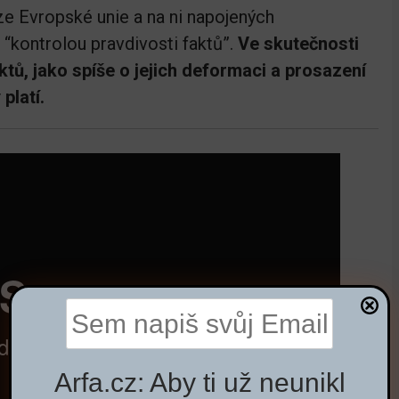
e Evropské unie a na ni napojených
. “kontrolou pravdivosti faktů”.
Ve skutečnosti
ktů, jako spíše o jejich deformaci a prosazení
platí.
Arfa.cz: Aby ti už neunikl