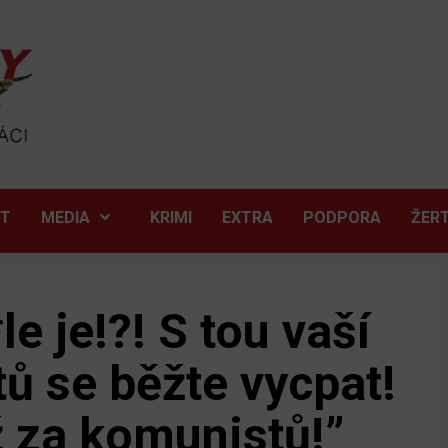
ĚT
MEDIA
KRIMI
EXTRA
PODPORA
ŽER
le je!?! S tou vaší
tů se běžte vycpat!
ž za komunistů!”