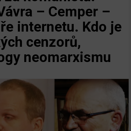
 Vávra – Cemper –
ře internetu. Kdo je
ých cenzorů,
logy neomarxismu