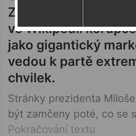
Zemana zlými klauny, k
ve Wikipedii korupc
jako gigantický mark
vedou k partě extre
chvilek.
Stránky prezidenta Miloš
být zamčeny poté, co se s
Válka
Pokračování textu
na