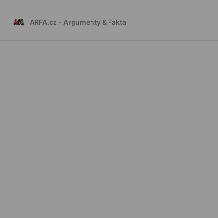
Wikipedii:
Urážky
ARFA.cz - Argumenty & Fakta
prezidenta
Zemana
zlými
klauny,
kteří
se
infiltrovali.
Řádí
ve
Wikipedii
korupce?
Volná
encyklopedie
jako
gigantický
marketingový
nástroj.
Stopy
vedou
k