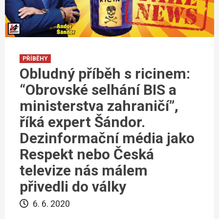
PŘÍBĚHY
Obludný příběh s ricinem:
“Obrovské selhání BIS a
ministerstva zahraničí”,
říká expert Šándor.
Dezinformační média jako
Respekt nebo Česká
televize nás málem
přivedli do války
6. 6. 2020