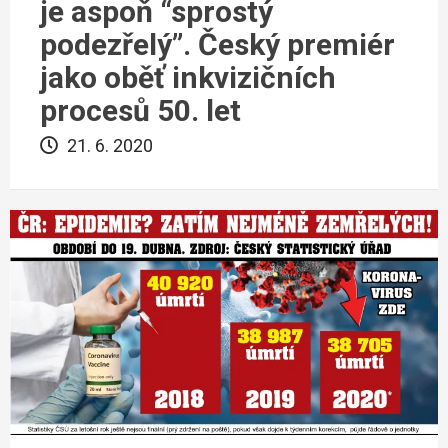
je aspoň “sprostý
podezřelý”. Český premiér
jako oběť inkvizičních
procesů 50. let
21. 6. 2020