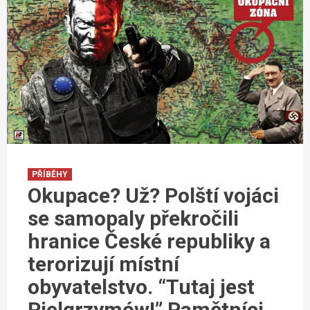
PŘÍBĚHY
Okupace? Už? Polští vojáci
se samopaly překročili
hranice České republiky a
terorizují místní
obyvatelstvo. “Tutaj jest
Pielgrzymów!” Pamětníci