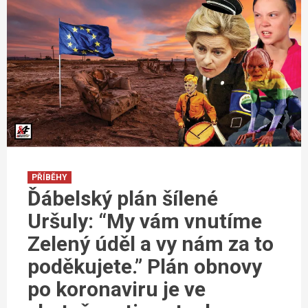
PŘÍBĚHY
Ďábelský plán šílené
Uršuly: “My vám vnutíme
Zelený úděl a vy nám za to
poděkujete.” Plán obnovy
po koronaviru je ve