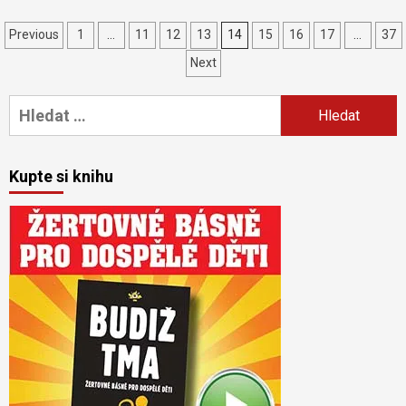
Navigace
Previous
1
…
11
12
13
14
15
16
17
…
37
pro
Next
příspěvky
Vyhledávání
Kupte si knihu