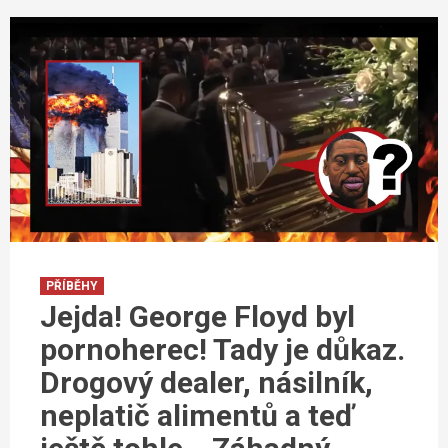
PŘÍBĚHY
Jejda! George Floyd byl
pornoherec! Tady je důkaz.
Drogový dealer, násilník,
neplatič alimentů a teď