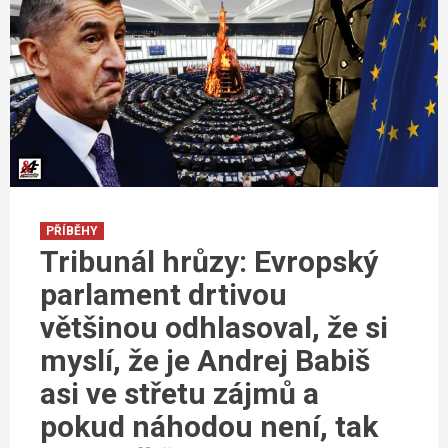
PŘÍBĚHY
Tribunál hrůzy: Evropský
parlament drtivou
většinou odhlasoval, že si
myslí, že je Andrej Babiš
asi ve střetu zájmů a
pokud náhodou není, tak