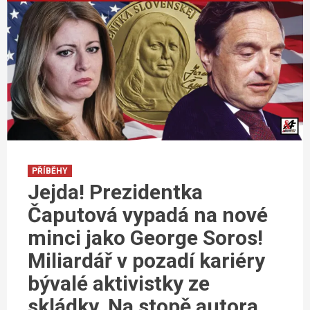
PŘÍBĚHY
Jejda! Prezidentka
Čaputová vypadá na nové
minci jako George Soros!
Miliardář v pozadí kariéry
bývalé aktivistky ze
skládky. Na stopě autora