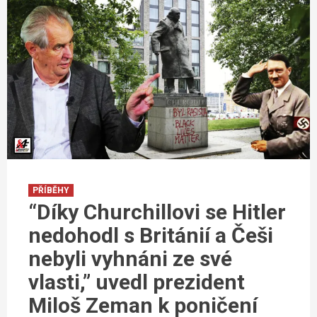
PŘÍBĚHY
“Díky Churchillovi se Hitler
nedohodl s Británií a Češi
nebyli vyhnáni ze své
vlasti,” uvedl prezident
Miloš Zeman k poničení