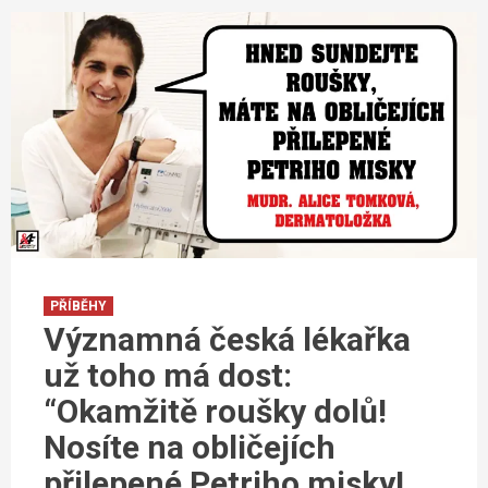
PŘÍBĚHY
Významná česká lékařka
už toho má dost:
“Okamžitě roušky dolů!
Nosíte na obličejích
přilepené Petriho misky!