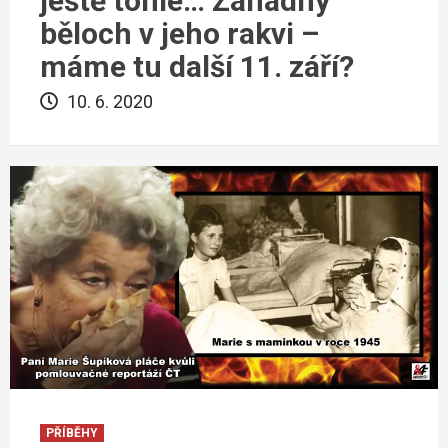
ještě tohle… Záhadný
běloch v jeho rakvi –
máme tu další 11. září?
10. 6. 2020
PŘÍBĚHY