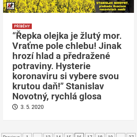
PŘÍBĚHY
“Řepka olejka je žlutý mor.
Vraťme pole chlebu! Jinak
hrozí hlad a předražené
potraviny. Hysterie
koronaviru si vybere svou
krutou daň!” Stanislav
Novotný, rychlá glosa
3. 5. 2020