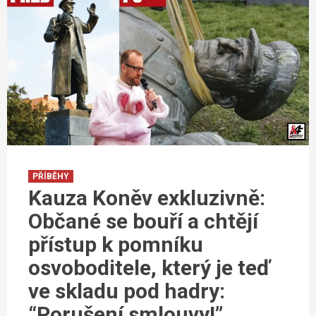
PŘÍBĚHY
Kauza Koněv exkluzivně:
Občané se bouří a chtějí
přístup k pomníku
osvoboditele, který je teď
ve skladu pod hadry:
“Porušení smlouvy!”.