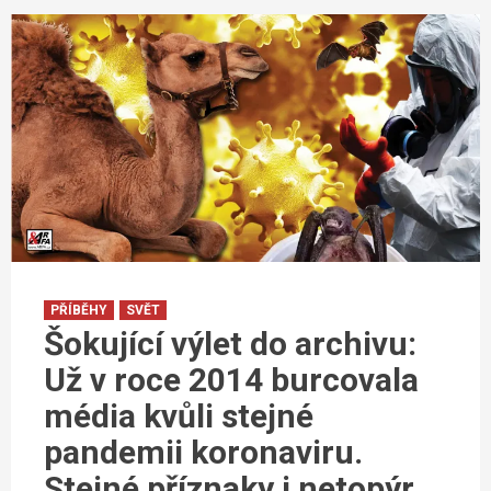
PŘÍBĚHY
SVĚT
Šokující výlet do archivu:
Už v roce 2014 burcovala
média kvůli stejné
pandemii koronaviru.
Stejné příznaky i netopýr.