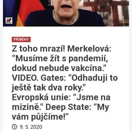
PŘÍBĚHY
Z toho mrazí! Merkelová:
“Musíme žít s pandemií,
dokud nebude vakcína.”
VIDEO. Gates: “Odhaduji to
ještě tak dva roky.”
Evropská unie: “Jsme na
mizině.” Deep State: “My
vám půjčíme!”
9. 5. 2020