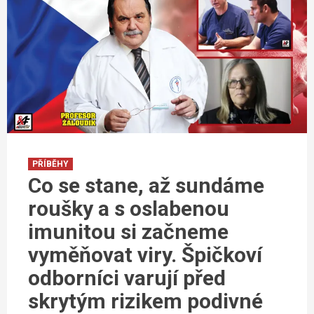
PŘÍBĚHY
Co se stane, až sundáme
roušky a s oslabenou
imunitou si začneme
vyměňovat viry. Špičkoví
odborníci varují před
skrytým rizikem podivné