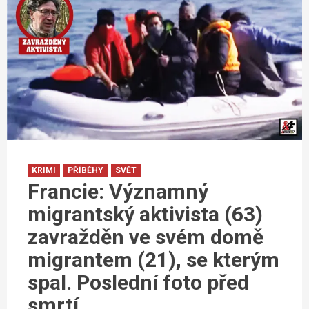
KRIMI
PŘÍBĚHY
SVĚT
Francie: Významný
migrantský aktivista (63)
zavražděn ve svém domě
migrantem (21), se kterým
spal. Poslední foto před
smrtí