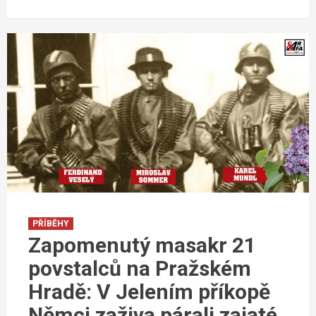
PŘÍBĚHY
Zapomenutý masakr 21
povstalců na Pražském
Hradě: V Jelením příkopě
Němci zaživa párali zajaté