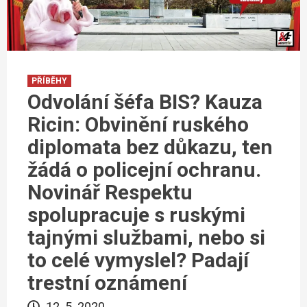
PŘÍBĚHY
Odvolání šéfa BIS? Kauza
Ricin: Obvinění ruského
diplomata bez důkazu, ten
žádá o policejní ochranu.
Novinář Respektu
spolupracuje s ruskými
tajnými službami, nebo si
to celé vymyslel? Padají
trestní oznámení
12. 5. 2020