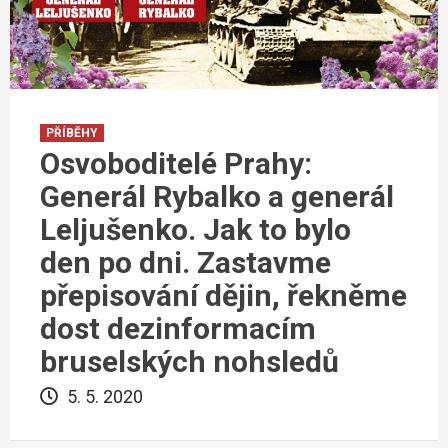
PŘÍBĚHY
Osvoboditelé Prahy:
Generál Rybalko a generál
Leljušenko. Jak to bylo
den po dni. Zastavme
přepisování dějin, řekněme
dost dezinformacím
bruselských nohsledů
5. 5. 2020