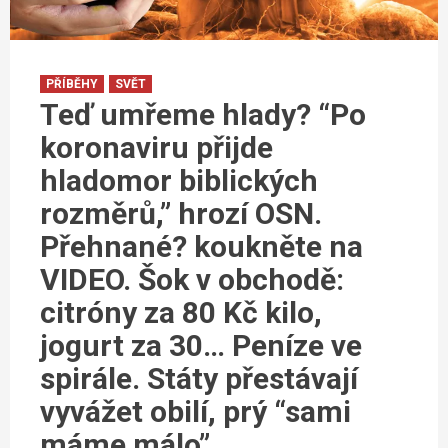
PŘÍBĚHY
SVĚT
Teď umřeme hlady? “Po
koronaviru přijde
hladomor biblických
rozměrů,” hrozí OSN.
Přehnané? koukněte na
VIDEO. Šok v obchodě:
citróny za 80 Kč kilo,
jogurt za 30… Peníze ve
spirále. Státy přestávají
vyvážet obilí, prý “sami
máme málo”…