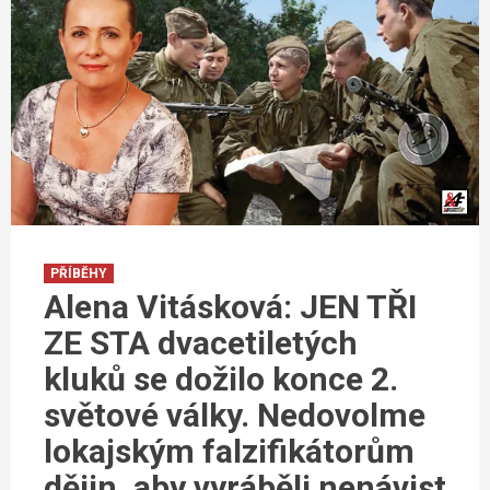
PŘÍBĚHY
Alena Vitásková: JEN TŘI
ZE STA dvacetiletých
kluků se dožilo konce 2.
světové války. Nedovolme
lokajským falzifikátorům
dějin, aby vyráběli nenávist