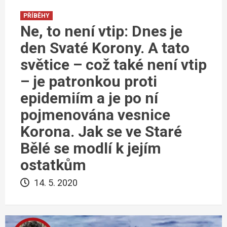
PŘÍBĚHY
Ne, to není vtip: Dnes je
den Svaté Korony. A tato
světice – což také není vtip
– je patronkou proti
epidemiím a je po ní
pojmenována vesnice
Korona. Jak se ve Staré
Bělé se modlí k jejím
ostatkům
14. 5. 2020