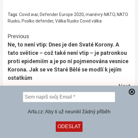
Tags:
Covid war
,
Defender Europe 2020
,
manévry NATO
,
NATO
Rusko
,
Poslko defender
,
Válka Rusko Covid válka
Continue
Previous
Ne, to není vtip: Dnes je den Svaté Korony. A
Reading
tato světice – což také není vtip – je patronkou
proti epidemiím a je po ní pojmenována vesnice
Korona. Jak se ve Staré Bělé se modlí k jejím
ostatkům
Next
Šokující svědectví zdravotní sestry z první linie:
Média z nás dělají hlupáky, falešné testy,
cenzura názorů, strach. Žádná epidemie není a
Arfa.cz: Aby ti už neunikl žádný příběh
nebyla. Teprve to všechno začíná!