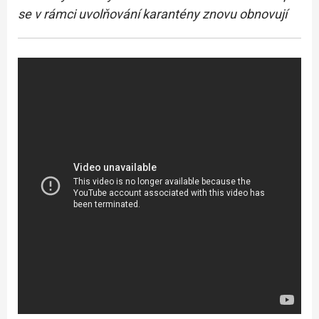
se v rámci uvolňování karantény znovu obnovují