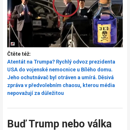
Čtěte též:
Atentát na Trumpa? Rychlý odvoz prezidenta
USA do vojenské nemocnice u Bílého domu.
Jeho ochutnávač byl otráven a umírá. Děsivá
zpráva v předvolebním chaosu, kterou média
nepovažují za důležitou
Buď Trump nebo válka