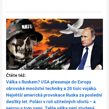
Čtěte též:
Válka s Ruskem? USA přesunuje do Evropy
obrovské množství techniky a 20 tisíc vojáků.
Největší americká provokace Ruska za poslední
desítky let. Poláci v roli užitečných idiotů – a
nejsou v tom sami. Tahle válka není studená.