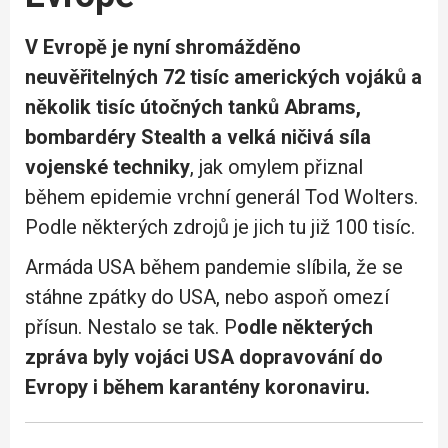
V Evropě je nyní shromážděno
neuvěřitelných 72 tisíc amerických vojáků a
několik tisíc útočných tanků Abrams,
bombardéry Stealth a velká ničivá síla
vojenské techniky
, jak omylem přiznal
během epidemie vrchní generál Tod Wolters.
Podle některých zdrojů je jich tu již 100 tisíc.
Armáda USA během pandemie slíbila, že se
stáhne zpátky do USA, nebo aspoň omezí
přísun. Nestalo se tak. P
odle některých
zpráva byly vojáci USA dopravování do
Evropy i během karantény koronaviru.