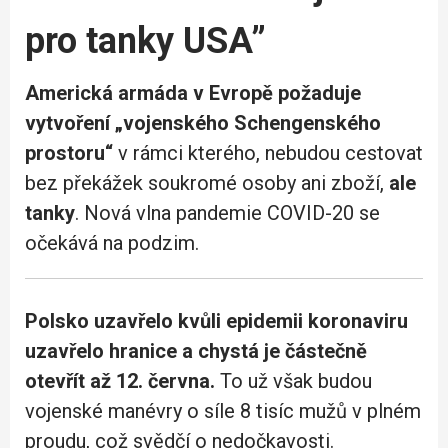
pro tanky USA”
Americká armáda v Evropě požaduje
vytvoření „vojenského Schengenského
prostoru“
v rámci kterého, nebudou cestovat
bez překážek soukromé osoby ani zboží,
ale
tanky
. Nová vlna pandemie COVID-20 se
očekává na podzim.
Polsko uzavřelo kvůli epidemii koronaviru
uzavřelo hranice a chystá je částečně
otevřít až 12. června.
To už však budou
vojenské manévry o síle 8 tisíc mužů v plném
proudu, což svědčí o nedočkavosti.