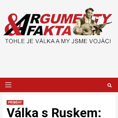
Skip
to
content
Primary
Menu
PŘÍBĚHY
Válka s Ruskem: