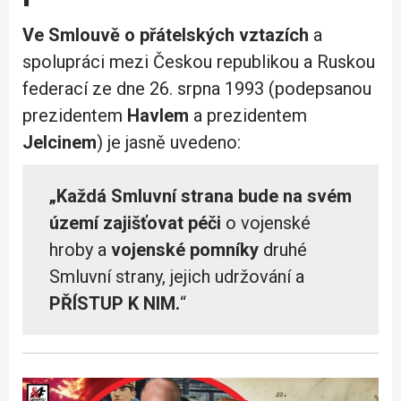
Ve Smlouvě o přátelských vztazích
a
spolupráci mezi Českou republikou a Ruskou
federací ze dne 26. srpna 1993 (podepsanou
prezidentem
Havlem
a prezidentem
Jelcinem
) je jasně uvedeno:
„Každá Smluvní strana bude na svém
území zajišťovat péči
o vojenské
hroby a
vojenské pomníky
druhé
Smluvní strany, jejich udržování a
PŘÍSTUP K NIM.
“