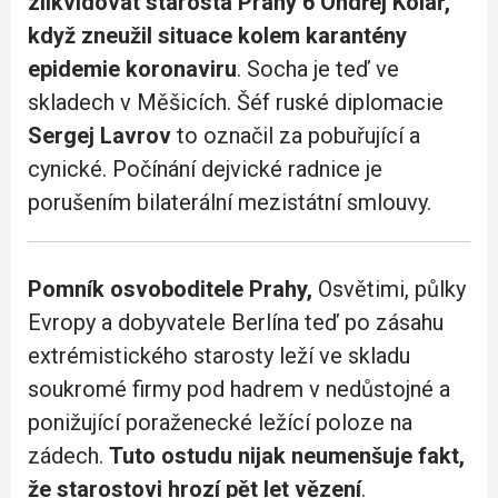
zlikvidovat starosta Prahy 6 Ondřej Kolář,
když zneužil situace kolem karantény
epidemie koronaviru
. Socha je teď ve
skladech v Měšicích. Šéf ruské diplomacie
Sergej Lavrov
to označil za pobuřující a
cynické. Počínání dejvické radnice je
porušením bilaterální mezistátní smlouvy.
Pomník osvoboditele Prahy,
Osvětimi, půlky
Evropy a dobyvatele Berlína teď po zásahu
extrémistického starosty leží ve skladu
soukromé firmy pod hadrem v nedůstojné a
ponižující poraženecké ležící poloze na
zádech.
Tuto ostudu nijak neumenšuje fakt,
že starostovi hrozí pět let vězení
.