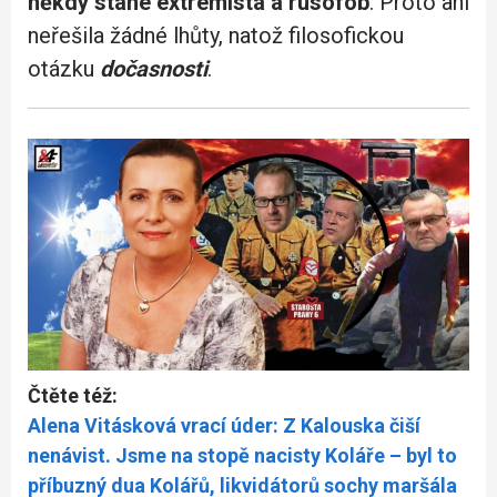
někdy stane
extrémista a rusofob
. Proto ani
neřešila žádné lhůty, natož filosofickou
otázku
dočasnosti
.
Čtěte též:
Alena Vitásková vrací úder: Z Kalouska čiší
nenávist. Jsme na stopě nacisty Koláře – byl to
příbuzný dua Kolářů, likvidátorů sochy maršála