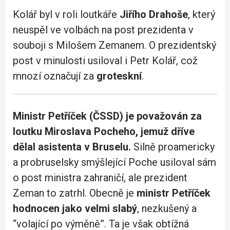
Kolář byl v roli loutkáře
Jiřího Drahoše
, který
neuspěl ve volbách na post prezidenta v
souboji s Milošem Zemanem. O prezidentský
post v minulosti usiloval i Petr Kolář, což
mnozí označují za
groteskní
.
Ministr Petříček (ČSSD) je považován za
loutku Miroslava Pocheho, jemuž dříve
dělal asistenta v Bruselu.
Silně proamericky
a probruselsky smýšlející Poche usiloval sám
o post ministra zahraničí, ale prezident
Zeman to zatrhl. Obecně je
ministr Petříček
hodnocen jako velmi slabý
, nezkušený a
“volající po výměně”. Ta je však obtížná