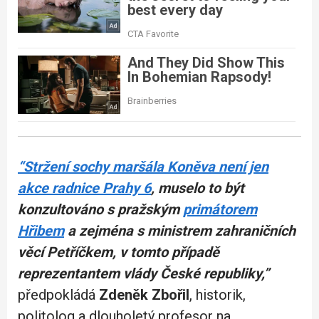
“Stržení sochy maršála Koněva není jen
akce radnice Prahy 6
, muselo to být
konzultováno s pražským
primátorem
Hřibem
a zejména s ministrem zahraničních
věcí Petříčkem, v tomto případě
reprezentantem vlády České republiky,”
předpokládá
Zdeněk Zbořil
, historik,
politolog a dlouholetý profesor na