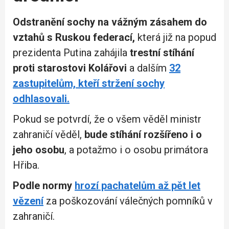
Odstranění sochy na vážným zásahem do
vztahů s Ruskou federací,
která již na popud
prezidenta Putina zahájila
trestní stíhání
proti starostovi Kolářovi
a dalším
32
zastupitelům, kteří stržení sochy
odhlasovali.
Pokud se potvrdí, že o všem věděl ministr
zahraničí věděl,
bude stíhání rozšířeno i o
jeho osobu
, a potažmo i o osobu primátora
Hřiba.
Podle normy
hrozí pachatelům až pět let
vězení
za poškozování válečných pomníků v
zahraničí.