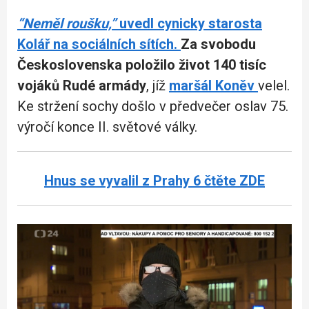
“Neměl roušku,”
uvedl
cynicky
starosta
Kolář na sociálních sítích.
Za svobodu
Československa položilo život 140 tisíc
vojáků Rudé armády
, jíž
maršál Koněv
velel.
Ke stržení sochy došlo v předvečer oslav 75.
výročí konce II. světové války.
Hnus se vyvalil z Prahy 6 čtěte ZDE