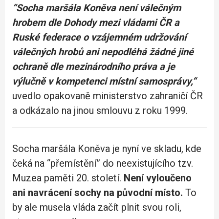
“Socha maršála Koněva není válečným
hrobem dle Dohody mezi vládami ČR a
Ruské federace o vzájemném udržování
válečných hrobů ani nepodléhá žádné jiné
ochraně dle mezinárodního práva a je
výlučně v kompetenci místní samosprávy,“
uvedlo opakovaně ministerstvo zahraničí ČR
a odkázalo na jinou smlouvu z roku 1999.
Socha maršála Koněva je nyní ve skladu, kde
čeká na “přemístění” do neexistujícího tzv.
Muzea paměti 20. století.
Není vyloučeno
ani navrácení sochy na původní místo.
To
by ale musela vláda začít plnit svou roli,