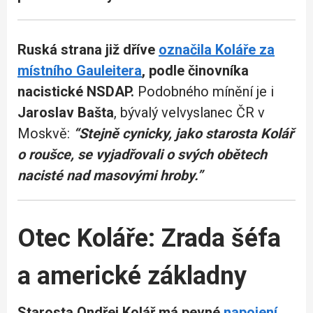
Ruská strana již dříve
označila Koláře za
místního Gauleitera
, podle činovníka
nacistické NSDAP.
Podobného mínění je i
Jaroslav Bašta
, bývalý velvyslanec ČR v
Moskvě:
“Stejně cynicky, jako starosta Kolář
o roušce, se vyjadřovali o svých obětech
nacisté nad masovými hroby.”
Otec Koláře: Zrada šéfa
a americké základny
Starosta Ondřej Kolář má pevné
napojení