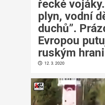
řecké vojáky.
plyn, vodní d
duchů”. Prázd
Evropou put
ruským hran
12. 3. 2020