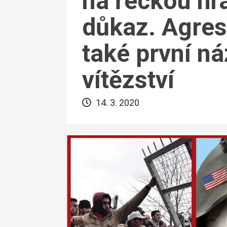
na řeckou hr
důkaz. Agresi
také první n
vítězství
14. 3. 2020