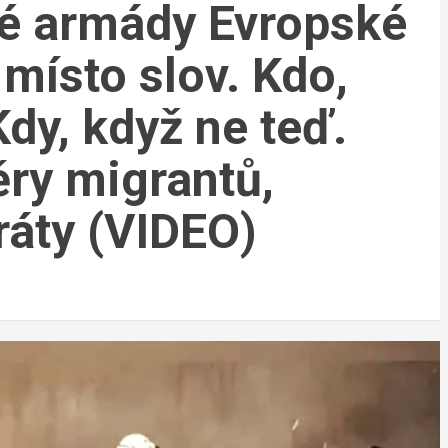
né armády Evropské
 místo slov. Kdo,
dy, když ne teď.
ěry migrantů,
dráty (VIDEO)