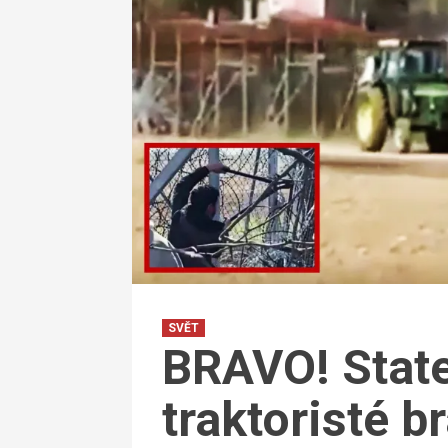
SVĚT
BRAVO! State
traktoristé b