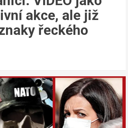
anici. VIDEO jako
vní akce, ale již
áznaky řeckého