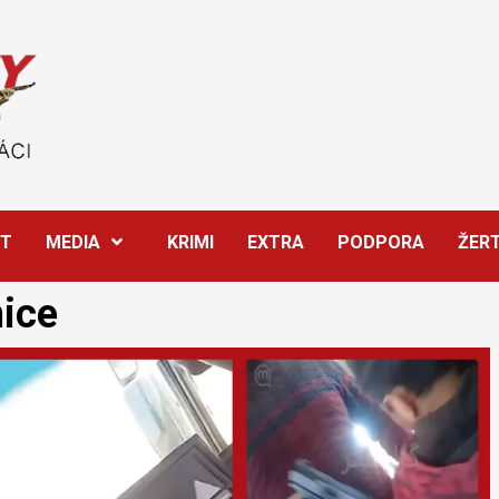
ĚT
MEDIA
KRIMI
EXTRA
PODPORA
ŽER
ice