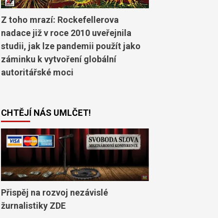
Z toho mrazí: Rockefellerova
nadace již v roce 2010 uveřejnila
studii, jak lze pandemii použít jako
záminku k vytvoření globální
autoritářské moci
CHTĚJÍ NÁS UMLČET!
Přispěj na rozvoj nezávislé
žurnalistiky ZDE