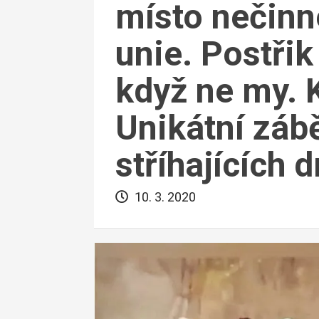
místo nečin
unie. Postřik
když ne my. K
Unikátní záb
stříhajících 
10. 3. 2020