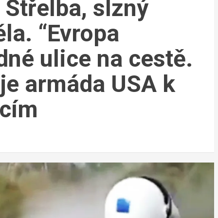
 Střelba, slzný
ěla. “Evropa
né ulice na cestě.
uje armáda USA k
icím