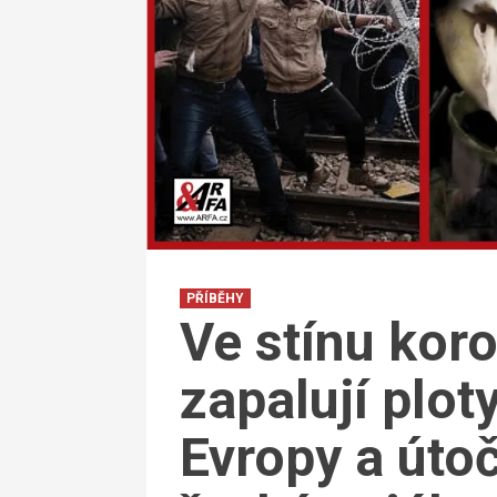
PŘÍBĚHY
Ve stínu koro
zapalují plot
Evropy a útoč