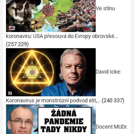
Ve stínu
koronaviru: USA přesouvá do Evropy obrovské…
(257 229)
David Icke:
Koronavirus je monstrózní podvod elit,…
(240 337)
Docent MUDr.