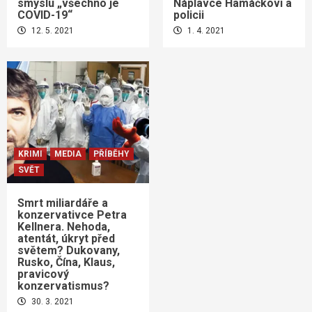
smyslu „všechno je
Náplavce Hamáčkovi a
COVID-19“
policii
12. 5. 2021
1. 4. 2021
KRIMI
MEDIA
PŘÍBĚHY
SVĚT
Smrt miliardáře a
konzervativce Petra
Kellnera. Nehoda,
atentát, úkryt před
světem? Dukovany,
Rusko, Čína, Klaus,
pravicový
konzervatismus?
30. 3. 2021