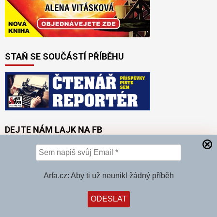
STAŇ SE SOUČÁSTÍ PŘÍBĚHU
DEJTE NÁM LAJK NA FB
Arfa.cz: Aby ti už neunikl žádný příběh
držíme palce