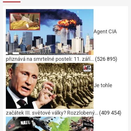
Agent CIA
přiznává na smrtelné posteli: 11. září…
(526 895)
Je tohle
začátek III. světové války? Rozzlobený…
(409 454)