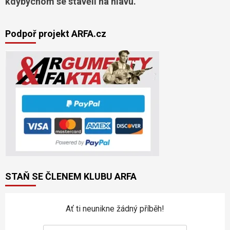
kdybychom se stavěli na hlavu.”
Podpoř projekt ARFA.cz
STAŇ SE ČLENEM KLUBU ARFA
Ať ti neunikne žádný příběh!