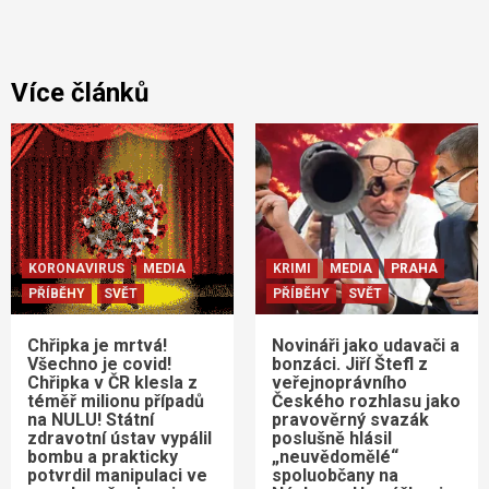
Více článků
KORONAVIRUS
MEDIA
KRIMI
MEDIA
PRAHA
PŘÍBĚHY
SVĚT
PŘÍBĚHY
SVĚT
Chřipka je mrtvá!
Novináři jako udavači a
Všechno je covid!
bonzáci. Jiří Štefl z
Chřipka v ČR klesla z
veřejnoprávního
téměř milionu případů
Českého rozhlasu jako
na NULU! Státní
pravověrný svazák
zdravotní ústav vypálil
poslušně hlásil
bombu a prakticky
„neuvědomělé“
potvrdil manipulaci ve
spoluobčany na