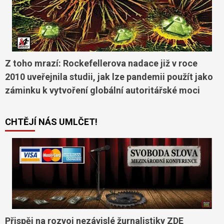
Z toho mrazí: Rockefellerova nadace již v roce
2010 uveřejnila studii, jak lze pandemii použít jako
záminku k vytvoření globální autoritářské moci
CHTĚJÍ NÁS UMLČET!
Přispěj na rozvoj nezávislé žurnalistiky ZDE