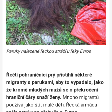
Paruky nalezené řeckou stráží u řeky
Evros
Řečtí pohraničníci prý přistihli některé
migranty s parukami, aby to vypadalo, jako
že kromě mladých mužů se o překročení
hraniční čáry snaží ženy.
Mnoho migrantů
používá jako štít malé děti. Řecká armáda