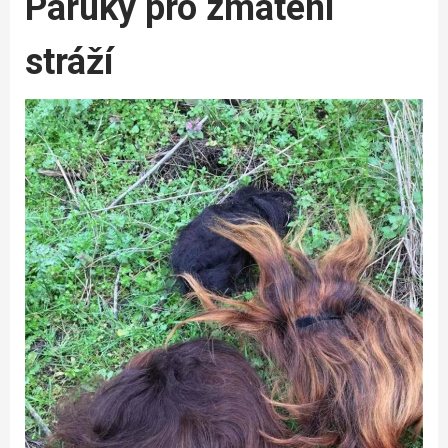
Paruky pro zmatení
stráží