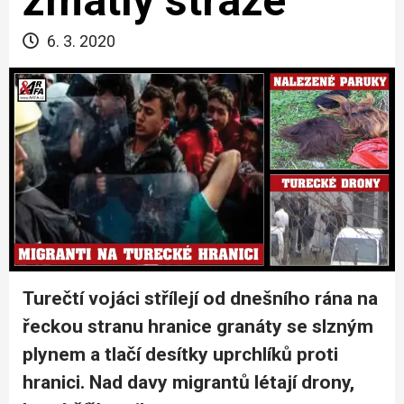
zmátly stráže
6. 3. 2020
Turečtí vojáci střílejí od dnešního rána na
řeckou stranu hranice granáty se slzným
plynem a tlačí desítky uprchlíků proti
hranici. Nad davy migrantů létají drony,