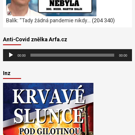
Balík: “Tady žádná pandemie nikdy…
(204 340)
Anti-Covid znělka Arfa.cz
Audio
00:00
00:00
přehrávač
Inz