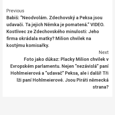
Continue
Previous
Babiš: “Neodvolám. Zdechovský a Peksa jsou
Reading
udavači. Ta jejich Němka je pomatená.” VIDEO.
Kostlivec ze Zdechovského minulosti: Jeho
firma okrádala matky? Milion chvilek na
kostýmu komisařky.
Next
Foto jako důkaz: Placky Milion chvilek v
Evropském parlamentu. Nejen “nezávislá” paní
Hohlmeierová a “udavač” Peksa, ale i další! Tři
lži paní Hohlmeierové. Jsou Piráti německá
strana?