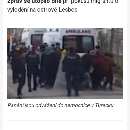
zpráv se utopilo dítě
při pokusu migrantů o
vylodění na ostrově Lesbos.
Ranění jsou odváženi do nemocnice v Turecku