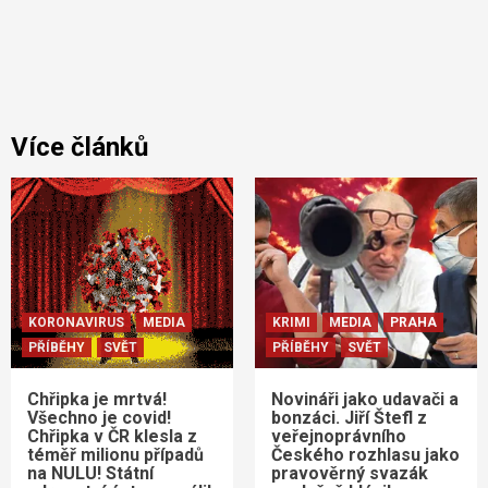
Více článků
KORONAVIRUS
MEDIA
KRIMI
MEDIA
PRAHA
PŘÍBĚHY
SVĚT
PŘÍBĚHY
SVĚT
Chřipka je mrtvá!
Novináři jako udavači a
Všechno je covid!
bonzáci. Jiří Štefl z
Chřipka v ČR klesla z
veřejnoprávního
téměř milionu případů
Českého rozhlasu jako
na NULU! Státní
pravověrný svazák