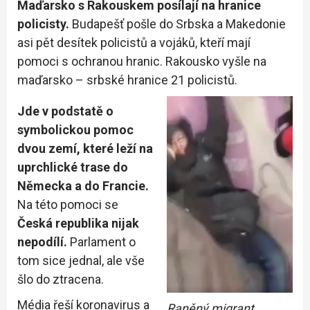
Maďarsko s Rakouskem posílají na hranice
policisty.
Budapešť pošle do Srbska a Makedonie
asi pět desítek policistů a vojáků, kteří mají
pomoci s ochranou hranic. Rakousko vyšle na
maďarsko – srbské hranice 21 policistů.
Jde v podstatě o
symbolickou pomoc
dvou zemí, které leží na
uprchlické trase do
Německa a do Francie.
Na této pomoci se
Česká republika nijak
nepodílí.
Parlament o
tom sice jednal, ale vše
šlo do ztracena.
Média řeší koronavirus a
Raněný migrant