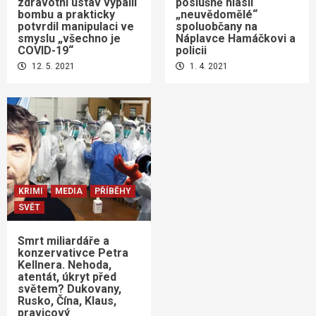
zdravotní ústav vypálil
poslušně hlásil
bombu a prakticky
„neuvědomělé“
potvrdil manipulaci ve
spoluobčany na
smyslu „všechno je
Náplavce Hamáčkovi a
COVID-19“
policii
12. 5. 2021
1. 4. 2021
KRIMI
MEDIA
PŘÍBĚHY
SVĚT
Smrt miliardáře a
konzervativce Petra
Kellnera. Nehoda,
atentát, úkryt před
světem? Dukovany,
Rusko, Čína, Klaus,
pravicový