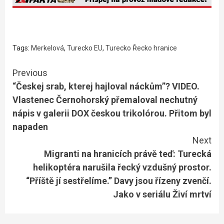
Tags:
Merkelová
,
Turecko EU
,
Turecko Řecko hranice
Continue
Previous
“Českej srab, kterej hajloval náckům”? VIDEO.
Reading
Vlastenec Černohorský přemaloval nechutný
nápis v galerii DOX českou trikolórou. Přitom byl
napaden
Next
Migranti na hranicích právě teď: Turecká
helikoptéra narušila řecký vzdušný prostor.
“Příště jí sestřelíme.” Davy jsou řízeny zvenčí.
Jako v seriálu Živí mrtví