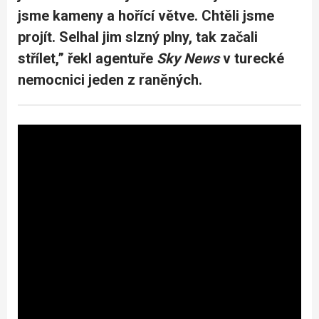
jsme kameny a hořící větve. Chtěli jsme
projít. Selhal jim slzný plny, tak začali
střílet,” řekl agentuře
Sky News
v turecké
nemocnici jeden z raněných.