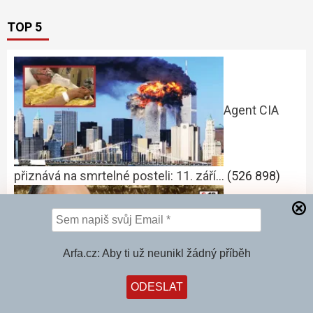
TOP 5
Agent CIA
přiznává na smrtelné posteli: 11. září…
(526 898)
Je tohle
Arfa.cz: Aby ti už neunikl žádný příběh
začátek III. světové války? Rozzlobený…
(409 490)