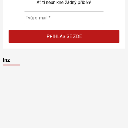
Ať ti neunikne žádný příběh!
Inz