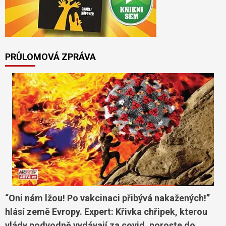
PRŮLOMOVÁ ZPRÁVA
“Oni nám lžou! Po vakcinaci přibývá nakažených!”
hlásí země Evropy. Expert: Křivka chřipek, kterou
vlády podvodně vydávají za covid, poroste do