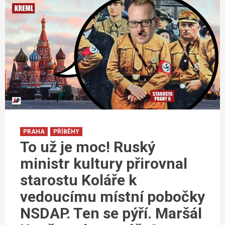
PRAHA
PŘÍBĚHY
To už je moc! Ruský
ministr kultury přirovnal
starostu Koláře k
vedoucímu místní pobočky
NSDAP. Ten se pýří. Maršál