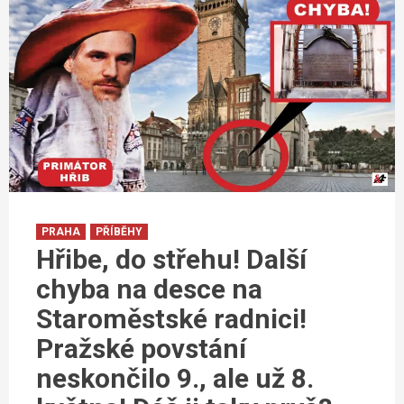
PRAHA
PŘÍBĚHY
Hřibe, do střehu! Další
chyba na desce na
Staroměstské radnici!
Pražské povstání
neskončilo 9., ale už 8.