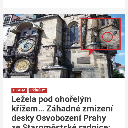
PRAHA
PŘÍBĚHY
Ležela pod ohořelým
křížem… Záhadné zmizení
desky Osvobození Prahy
ze Staroměstské radnice: