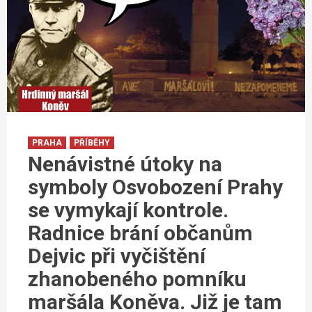
PRAHA
PŘÍBĚHY
Nenávistné útoky na
symboly Osvobození Prahy
se vymykají kontrole.
Radnice brání občanům
Dejvic při vyčištění
zhanobeného pomníku
maršála Koněva. Již je tam