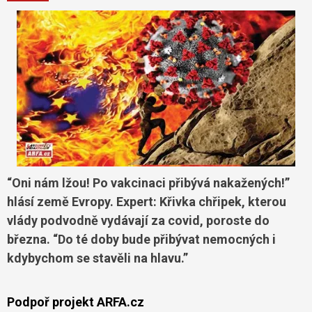
“Oni nám lžou! Po vakcinaci přibývá nakažených!”
hlásí země Evropy. Expert: Křivka chřipek, kterou
vlády podvodně vydávají za covid, poroste do
března. “Do té doby bude přibývat nemocných i
kdybychom se stavěli na hlavu.”
Podpoř projekt ARFA.cz