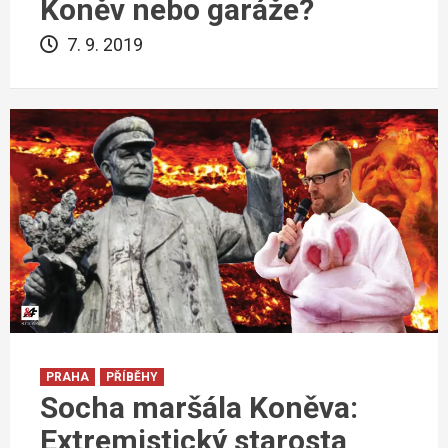
Koněv nebo garáže?
7. 9. 2019
PRAHA
PŘÍBĚHY
Socha maršála Koněva:
Extremistický starosta