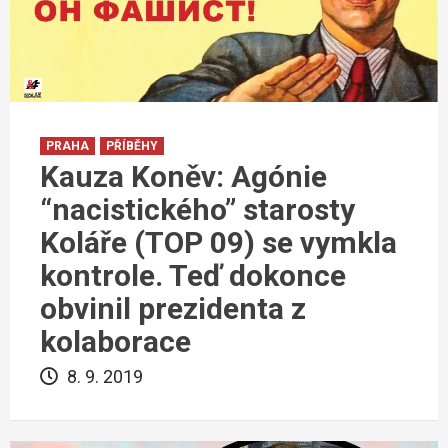
PRAHA
PŘÍBĚHY
Kauza Koněv: Agónie
“nacistického” starosty
Koláře (TOP 09) se vymkla
kontrole. Teď dokonce
obvinil prezidenta z
kolaborace
8. 9. 2019