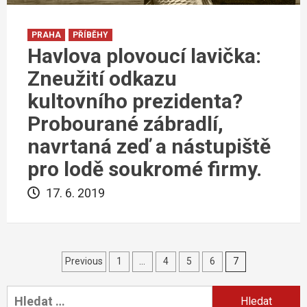
PRAHA
PŘÍBĚHY
Havlova plovoucí lavička:
Zneužití odkazu
kultovního prezidenta?
Probourané zábradlí,
navrtaná zeď a nástupiště
pro lodě soukromé firmy.
17. 6. 2019
Navigace
Previous
1
…
4
5
6
7
pro
Vyhledávání
příspěvky