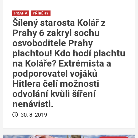
PRAHA
PŘÍBĚHY
Šílený starosta Kolář z
Prahy 6 zakryl sochu
osvoboditele Prahy
plachtou! Kdo hodí plachtu
na Koláře? Extrémista a
podporovatel vojáků
Hitlera čelí možnosti
odvolání kvůli šíření
nenávisti.
30. 8. 2019