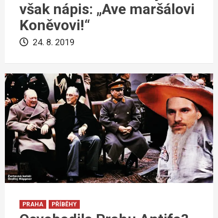
však nápis: „Ave maršálovi
Koněvovi!“
24. 8. 2019
PRAHA
PŘÍBĚHY