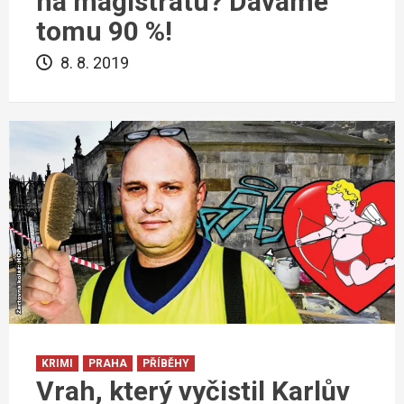
na magistrátu? Dáváme
tomu 90 %!
8. 8. 2019
KRIMI
PRAHA
PŘÍBĚHY
Vrah, který vyčistil Karlův