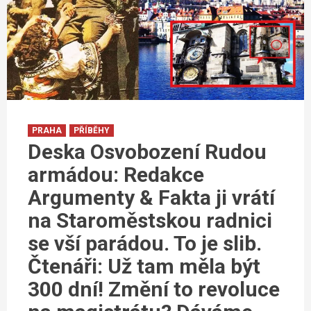
PRAHA
PŘÍBĚHY
Deska Osvobození Rudou
armádou: Redakce
Argumenty & Fakta ji vrátí
na Staroměstskou radnici
se vší parádou. To je slib.
Čtenáři: Už tam měla být
300 dní! Změní to revoluce