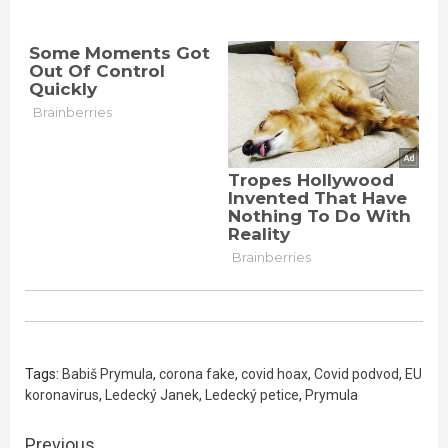
Tags:
Babiš Prymula
,
corona fake
,
covid hoax
,
Covid podvod
,
EU
koronavirus
,
Ledecký Janek
,
Ledecký petice
,
Prymula
Continue
Previous