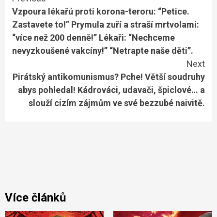
Vzpoura lékařů proti korona-teroru: “Petice.
Reading
Zastavete to!” Prymula zuří a straší mrtvolami:
“více než 200 denně!” Lékaři: “Nechceme
nevyzkoušené vakcíny!” “Netrapte naše děti”.
Next
Pirátský antikomunismus? Pche! Větší soudruhy
abys pohledal! Kádrováci, udavači, špiclové… a
slouží cizím zájmům ve své bezzubé naivitě.
Více článků