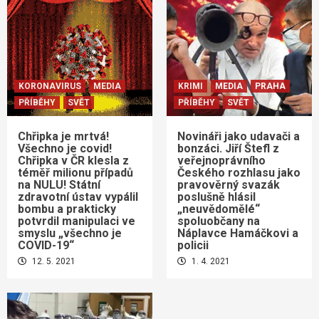
KORONAVIRUS
MEDIA
KRIMI
MEDIA
PRAHA
PŘÍBĚHY
SVĚT
PŘÍBĚHY
SVĚT
Chřipka je mrtvá!
Novináři jako udavači a
Všechno je covid!
bonzáci. Jiří Štefl z
Chřipka v ČR klesla z
veřejnoprávního
téměř milionu případů
Českého rozhlasu jako
na NULU! Státní
pravověrný svazák
zdravotní ústav vypálil
poslušně hlásil
bombu a prakticky
„neuvědomělé“
potvrdil manipulaci ve
spoluobčany na
smyslu „všechno je
Náplavce Hamáčkovi a
COVID-19“
policii
12. 5. 2021
1. 4. 2021