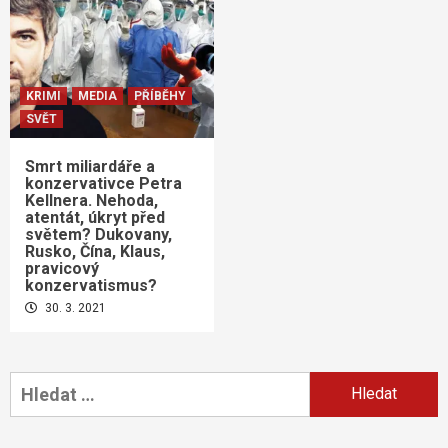
KRIMI
MEDIA
PŘÍBĚHY
SVĚT
Smrt miliardáře a
konzervativce Petra
Kellnera. Nehoda,
atentát, úkryt před
světem? Dukovany,
Rusko, Čína, Klaus,
pravicový
konzervatismus?
30. 3. 2021
Vyhledávání