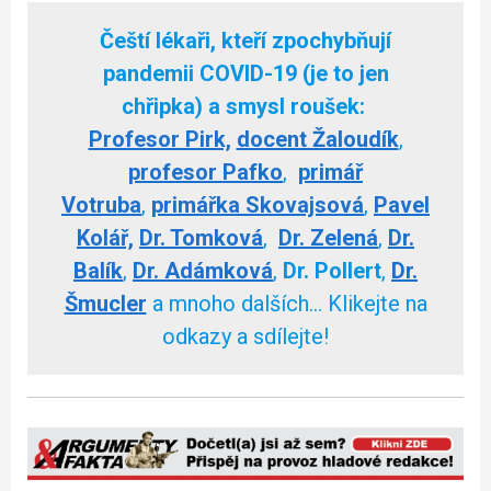
Čeští lékaři, kteří zpochybňují
pandemii COVID-19 (je to jen
chřipka) a smysl roušek:
Profesor Pirk,
docent Žaloudík
,
profesor Pafko
,
primář
Votruba
,
primářka Skovajsová
,
Pavel
Kolář,
Dr. Tomková
,
Dr. Zelená
,
Dr.
Balík
,
Dr. Adámková
,
Dr. Pollert
,
Dr.
Šmucler
a mnoho dalších… Klikejte na
odkazy a sdílejte!