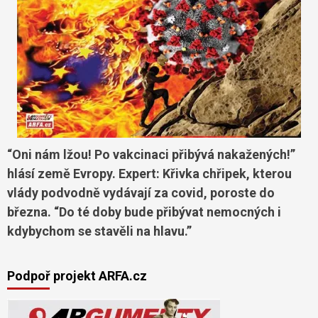
“Oni nám lžou! Po vakcinaci přibývá nakažených!”
hlásí země Evropy. Expert: Křivka chřipek, kterou
vlády podvodně vydávají za covid, poroste do
března. “Do té doby bude přibývat nemocných i
kdybychom se stavěli na hlavu.”
Podpoř projekt ARFA.cz