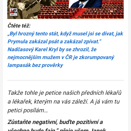
Čtěte též:
„Byl hrozný tento stát, když musel jsi se dívat, jak
Prymula zakázal psát a zakázal zpívat.“
Nadčasový Karel Kryl by se zhrozil, že
nejmocnějším mužem v ČR je zkorumpovaný
lampasák bez prověrky
Takže tohle je petice našich předních lékařů
a lékařek, kterým na vás záleží. A já vám tu
petici posílám…
Zůstaňte negativní, buďte pozitivní a
všechno bude fajn,” přeje všem Janek