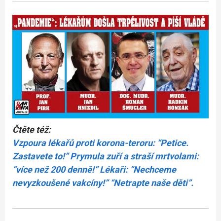
Čtěte též:
Vzpoura lékařů proti korona-teroru: “Petice.
Zastavete to!” Prymula zuří a straší mrtvolami:
“více než 200 denně!” Lékaři: “Nechceme
nevyzkoušené vakcíny!” “Netrapte naše děti”.