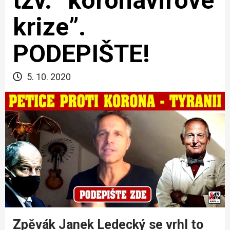
tzv. “koronavirové
krize”.
PODEPIŠTE!
5. 10. 2020
Zpěvák Janek Ledecký se vrhl to