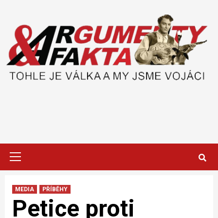
Skip
to
content
Primary
Menu
MEDIA
PŘÍBĚHY
Petice proti