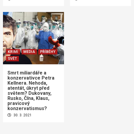
KRIMI
MEDIA
PŘÍBĚHY
SVĚT
Smrt miliardáře a
konzervativce Petra
Kellnera. Nehoda,
atentát, úkryt před
světem? Dukovany,
Rusko, Čína, Klaus,
pravicový
konzervatismus?
30. 3. 2021