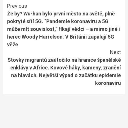
Continue
Previous
Že by? Wu-han bylo první město na světě, plně
Reading
pokryté sítí 5G. “Pandemie koronaviru a 5G
může mít souvislost,” říkají vědci – a mimo jiné i
herec Woody Harrelson. V Británii zapalují 5G
věže
Next
Stovky migrantů zaútočilo na hranice španělské
enklávy v Africe. Kovové háky, kameny, zranění
na hlavách. Největší výpad o začátku epidemie
koronaviru