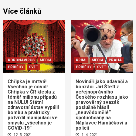
Více článků
KORONAVIRUS
MEDIA
KRIMI
MEDIA
PRAHA
PŘÍBĚHY
SVĚT
PŘÍBĚHY
SVĚT
Chřipka je mrtvá!
Novináři jako udavači a
Všechno je covid!
bonzáci. Jiří Štefl z
Chřipka v ČR klesla z
veřejnoprávního
téměř milionu případů
Českého rozhlasu jako
na NULU! Státní
pravověrný svazák
zdravotní ústav vypálil
poslušně hlásil
bombu a prakticky
„neuvědomělé“
potvrdil manipulaci ve
spoluobčany na
smyslu „všechno je
Náplavce Hamáčkovi a
COVID-19“
policii
12. 5. 2021
1. 4. 2021