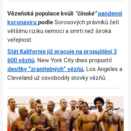
Vězeňská populace kvůli
“čínské”
pandemii
koronaviru
podle
Sorosových právníků čelí
většímu riziku nemoci a smrti než široká
veřejnost.
Stát Kalifornie již pracuje na propuštění 3
600 vězňů
. New York City dnes propustil
desítky “zranitelných” vězňů
, Los Angeles a
Cleveland už osvobodily stovky vězňů.