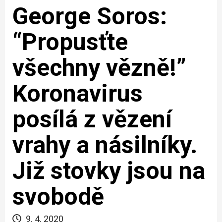
George Soros:
“Propusťte
všechny vězně!”
Koronavirus
posílá z vězení
vrahy a násilníky.
Již stovky jsou na
svobodě
9. 4. 2020