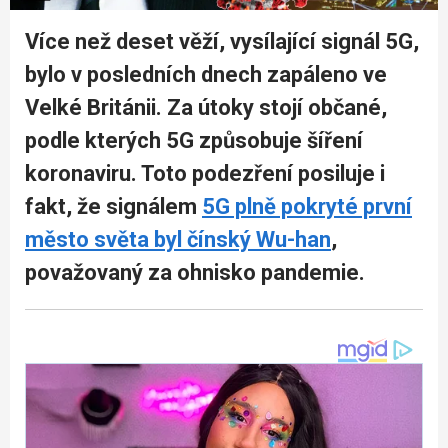
Více než deset věží, vysílající signál 5G,
bylo v posledních dnech zapáleno ve
Velké Británii. Za útoky stojí občané,
podle kterých 5G způsobuje šíření
koronaviru. Toto podezření posiluje i
fakt, že signálem
5G plně pokryté první
město světa byl čínský Wu-han
,
považovaný za ohnisko pandemie.