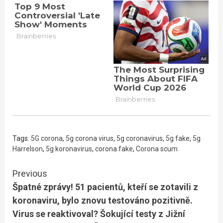
Tags:
5G corona
,
5g corona virus
,
5g coronavirus
,
5g fake
,
5g
Harrelson
,
5g koronavirus
,
corona fake
,
Corona scum
Continue
Previous
Špatné zprávy! 51 pacientů, kteří se zotavili z
Reading
koronaviru, bylo znovu testováno pozitivně.
Virus se reaktivoval? Šokující testy z Jižní