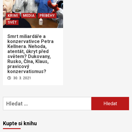
KRIMI
MEDIA
PŘÍBĚHY
SVĚT
Smrt miliardáře a
konzervativce Petra
Kellnera. Nehoda,
atentát, úkryt před
světem? Dukovany,
Rusko, Čína, Klaus,
pravicový
konzervatismus?
30. 3. 2021
Vyhledávání
Kupte si knihu