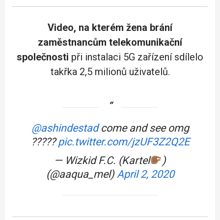
Video, na kterém žena brání
zaměstnancům telekomunikační
společnosti
při instalaci 5G zařízení sdílelo
takřka 2,5 milionů uživatelů.
@ashindestad
come and see omg
?????
pic.twitter.com/jzUF3Z2Q2E
— Wizkid F.C. (Kartel
)
(@aaqua_mel)
April 2, 2020