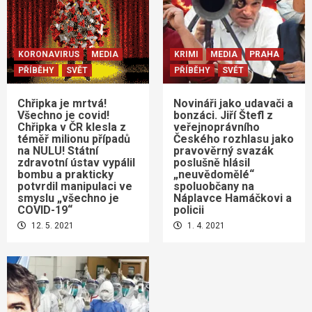
KORONAVIRUS
MEDIA
KRIMI
MEDIA
PRAHA
PŘÍBĚHY
SVĚT
PŘÍBĚHY
SVĚT
Chřipka je mrtvá!
Novináři jako udavači a
Všechno je covid!
bonzáci. Jiří Štefl z
Chřipka v ČR klesla z
veřejnoprávního
téměř milionu případů
Českého rozhlasu jako
na NULU! Státní
pravověrný svazák
zdravotní ústav vypálil
poslušně hlásil
bombu a prakticky
„neuvědomělé“
potvrdil manipulaci ve
spoluobčany na
smyslu „všechno je
Náplavce Hamáčkovi a
COVID-19“
policii
12. 5. 2021
1. 4. 2021