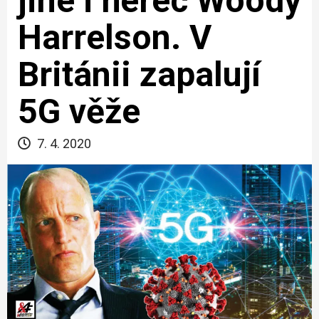
jiné i herec Woody
Harrelson. V
Británii zapalují
5G věže
7. 4. 2020