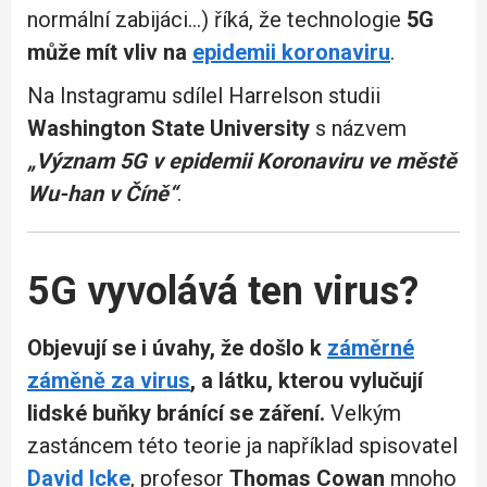
normální zabijáci…) říká, že technologie
5G
může mít vliv na
epidemii koronaviru
.
Na Instagramu sdílel Harrelson studii
Washington State University
s názvem
„Význam 5G v epidemii Koronaviru ve městě
Wu-han v Číně“
.
5G vyvolává ten virus?
Objevují se i úvahy, že došlo k
záměrné
záměně za virus
, a látku, kterou vylučují
lidské buňky bránící se záření.
Velkým
zastáncem této teorie ja například spisovatel
David Icke
, profesor
Thomas Cowan
mnoho