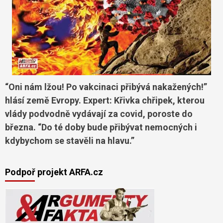
“Oni nám lžou! Po vakcinaci přibývá nakažených!”
hlásí země Evropy. Expert: Křivka chřipek, kterou
vlády podvodně vydávají za covid, poroste do
března. “Do té doby bude přibývat nemocných i
kdybychom se stavěli na hlavu.”
Podpoř projekt ARFA.cz