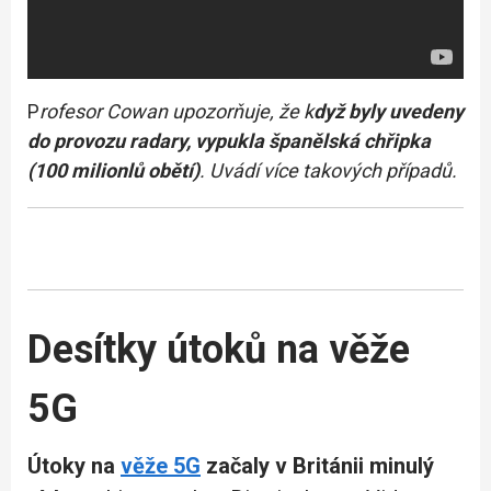
P
rofesor Cowan upozorňuje, že k
dyž byly uvedeny
do provozu radary, vypukla španělská chřipka
(100 milionlů obětí)
. Uvádí více takových případů.
Desítky útoků na věže
5G
Útoky na
věže 5G
začaly v Británii minulý