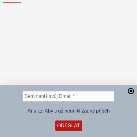
Arfa.cz: Aby ti už neunikl žádný příběh