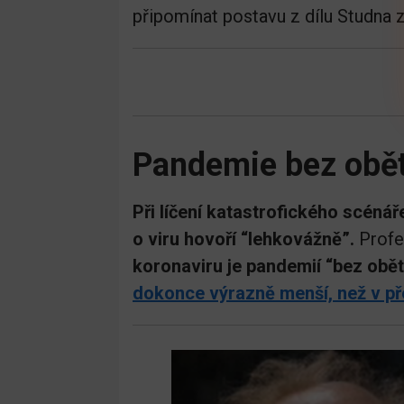
připomínat postavu z dílu Studna 
Pandemie bez obět
Při líčení katastrofického scéná
o viru hovoří “lehkovážně”.
Profe
koronaviru je pandemií “bez obět
dokonce výrazně menší, než v př