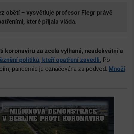
z obětí – vysvětluje profesor Flegr právě
atřeními, které přijala vláda.
ti koronaviru za zcela vylhaná, neadekvátní a
ěznění politiků, kteří opatření zavedli.
Po
cím, pandemie je označována za podvod.
Množí