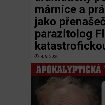
márnice a prá
jako přenaše
parazitolog F
katastroficko
4. 9. 2020