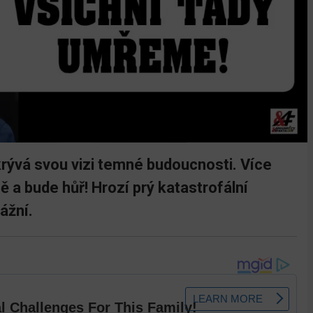
krývá svou vizi temné budoucnosti. Více
 a bude hůř! Hrozí prý katastrofální
ážní.