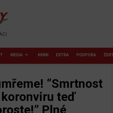
ĚT
MEDIA
KRIMI
EXTRA
PODPORA
ŽER
 umřeme! “Smrtnost
koronviru teď
roste!” Plné