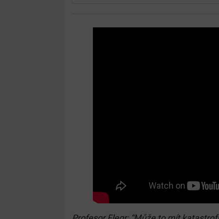
Profesor Flegr: “Může to mít katastrof