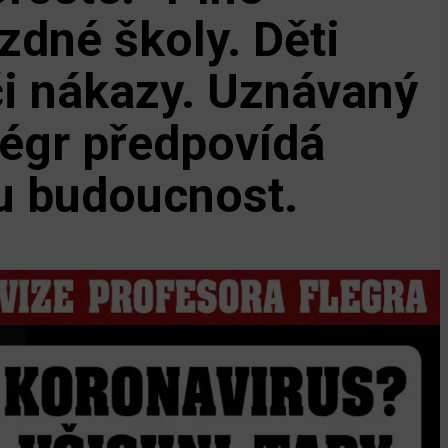
zdné školy. Děti
či nákazy. Uznávaný
légr předpovídá
u budoucnost.