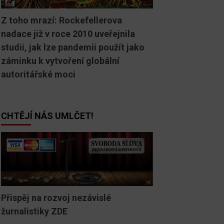
Z toho mrazí: Rockefellerova
nadace již v roce 2010 uveřejnila
studii, jak lze pandemii použít jako
záminku k vytvoření globální
autoritářské moci
CHTĚJÍ NÁS UMLČET!
Přispěj na rozvoj nezávislé
žurnalistiky ZDE