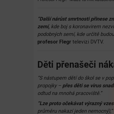
“Další nárůst smrtnosti přinese zm
zemí,
kde boj s koronavirem nezvl
podobných semí, kde určitě budou
profesor Flegr
televizi DVTV.
Děti přenašeči ná
“S nástupem dětí do škol se v pop
propojky –
přes děti se virus snad
odtud na mnohá pracoviště.”
“Lze proto očekávat výrazný vzes
průměru nakazí jeden nemocný),”