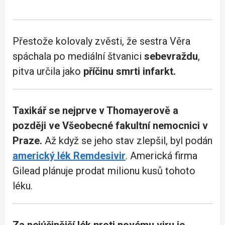
Přestože kolovaly zvěsti, že sestra Věra
spáchala po mediální štvanici
sebevraždu
,
pitva určila jako
příčinu smrti infarkt.
Taxikář se nejprve v Thomayerově a
později ve Všeobecné fakultní nemocnici v
Praze.
Až když se jeho stav zlepšil, byl podán
americký lék Remdesivir
. Americká firma
Gilead plánuje prodat milionu kusů tohoto
léku.
Za nejúčinější lék proti novému viru je