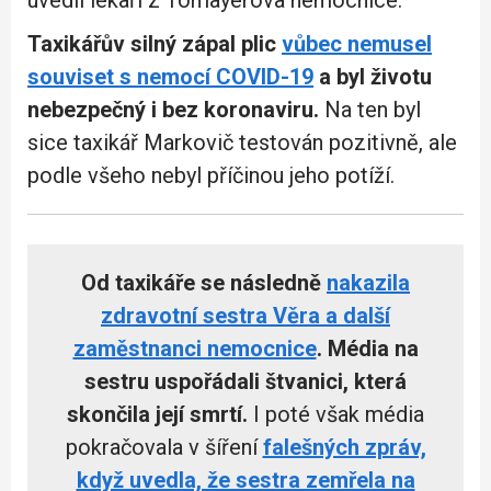
Taxikářův silný zápal plic
vůbec nemusel
souviset s nemocí COVID-19
a byl životu
nebezpečný i bez koronaviru.
Na ten byl
sice taxikář Markovič testován pozitivně, ale
podle všeho nebyl příčinou jeho potíží.
Od taxikáře se následně
nakazila
zdravotní sestra Věra a další
zaměstnanci nemocnice
.
Média na
sestru uspořádali štvanici, která
skončila její smrtí.
I poté však média
pokračovala v šíření
falešných zpráv,
když uvedla, že sestra zemřela na