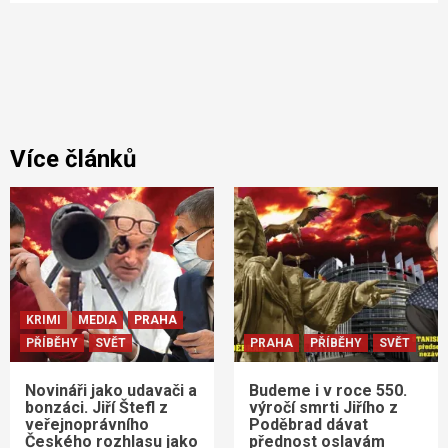
Více článků
KRIMI
MEDIA
PRAHA
PŘÍBĚHY
SVĚT
PRAHA
PŘÍBĚHY
SVĚT
Novináři jako udavači a
Budeme i v roce 550.
bonzáci. Jiří Štefl z
výročí smrti Jiřího z
veřejnoprávního
Poděbrad dávat
Českého rozhlasu jako
přednost oslavám