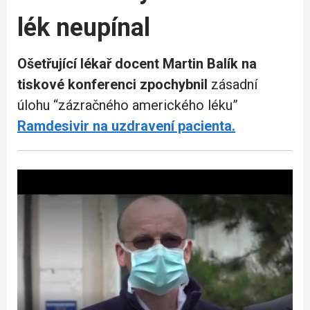
lék neupínal
Ošetřující lékař docent Martin Balík na
tiskové konferenci zpochybnil
zásadní
úlohu “zázračného amerického léku”
Ramdesivir na uzdravení pacienta.