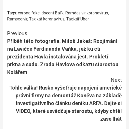
Tags:
corona fake
,
docent Balík
,
Ramdesivir koronavirus
,
Ramsedivir
,
Taxikář koronavirus
,
Taxikář Uber
Continue
Previous
Příběh této fotografie. Miloš Jakeš: Rozjímání
Reading
na Lavičce Ferdinanda Vaňka, jež ku cti
prezidenta Havla instalována jest. Prokletí
prkna a sudu. Zrada Havlova odkazu starostou
Kolářem
Next
Tohle válka! Rusko vyšetřuje napojení americké
právní firmy na demontáž Koněva na základě
investigativního článku deníku ARFA. Dejte si
VIDEO, které usvědčuje starostu, kdyby chtěl
zase lhát