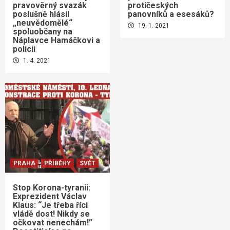
pravověrný svazák
protičeských
poslušně hlásil
panovníků a esesáků?
„neuvědomělé“
19. 1. 2021
spoluobčany na
Náplavce Hamáčkovi a
policii
1. 4. 2021
PRAHA
PŘÍBĚHY
SVĚT
Stop Korona-tyranii:
Exprezident Václav
Klaus: “Je třeba říci
vládě dost! Nikdy se
očkovat nenechám!”