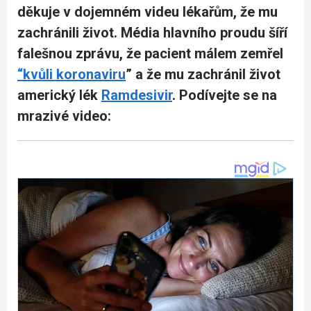
děkuje v dojemném videu lékařům, že mu
zachránili život. Média hlavního proudu šíří
falešnou zprávu, že pacient málem zemřel
“kvůli koronaviru
” a že mu zachránil život
americký lék
Ramdesivir
. Podívejte se na
mrazivé video: