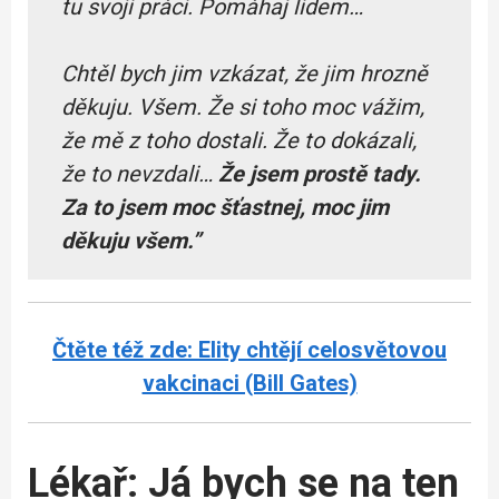
tu svoji práci. Pomáhaj lidem…
Chtěl bych jim vzkázat, že jim hrozně
děkuju. Všem. Že si toho moc vážim,
že mě z toho dostali. Že to dokázali,
že to nevzdali…
Že jsem prostě tady.
Za to jsem moc šťastnej, moc jim
děkuju všem.”
Čtěte též zde: Elity chtějí celosvětovou
vakcinaci (Bill Gates)
Lékař: Já bych se na ten