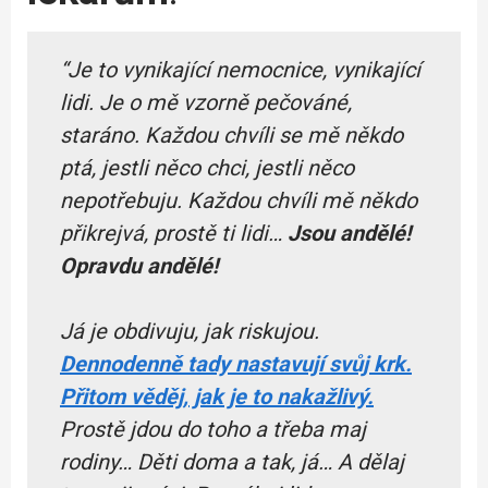
“Je to vynikající nemocnice, vynikající
lidi. Je o mě vzorně pečováné,
staráno. Každou chvíli se mě někdo
ptá, jestli něco chci, jestli něco
nepotřebuju. Každou chvíli mě někdo
přikrejvá, prostě ti lidi…
Jsou andělé!
Opravdu andělé!
Já je obdivuju, jak riskujou.
Dennodenně tady nastavují svůj krk.
Přitom věděj, jak je to nakažlivý.
Prostě jdou do toho a třeba maj
rodiny… Děti doma a tak, já… A dělaj