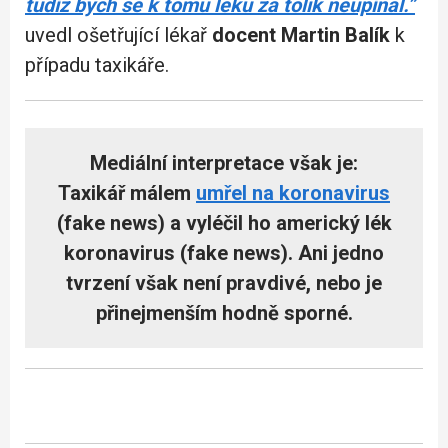
tudíž bych se k tomu léku za tolik neupínal.”
uvedl ošetřující lékař
docent Martin Balík
k
případu taxikáře.
Mediální interpretace však je:
Taxikář málem
umřel na koronavirus
(fake news) a vyléčil ho americký lék
koronavirus (fake news). Ani jedno
tvrzení však není pravdivé, nebo je
přinejmenším hodně sporné.