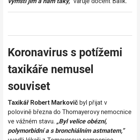
vymstí jim a nám taky,“
varuje docent Balík.
Koronavirus s potížemi
taxikáře nemusel
souviset
Taxikář Robert Markovič
byl přijat v
polovině března do Thomayerovy nemocnice
ve vážném stavu.
„Byl velice obézní,
polymorbidní a s bronchiálním astmatem,”
uvedli lékaři z Tomayerova nemocnice.