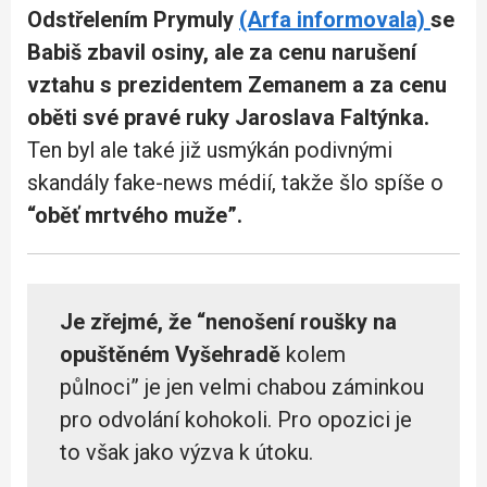
Odstřelením Prymuly
(Arfa informovala)
se
Babiš zbavil osiny, ale za cenu narušení
vztahu s prezidentem Zemanem a za cenu
oběti své pravé ruky Jaroslava Faltýnka.
Ten byl ale také již usmýkán podivnými
skandály fake-news médií, takže šlo spíše o
“oběť mrtvého muže”.
Je zřejmé, že “nenošení roušky na
opuštěném Vyšehradě
kolem
půlnoci” je jen velmi chabou záminkou
pro odvolání kohokoli. Pro opozici je
to však jako výzva k útoku.