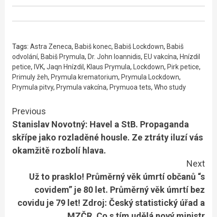
Tags:
Astra Zeneca
,
Babiš konec
,
Babiš Lockdown
,
Babiš
odvolání
,
Babiš Prymula
,
Dr. John Ioannidis
,
EU vakcína
,
Hnízdil
petice
,
IVK
,
Jaqn Hnízdil
,
Klaus Prymula
,
Lockdown
,
Pirk petice
,
Primuly žeh
,
Prymula krematorium
,
Prymula Lockdown
,
Prymula pitvy
,
Prymula vakcína
,
Prymuoa tets
,
Who study
Continue
Previous
Stanislav Novotný: Havel a StB. Propaganda
Reading
skřípe jako rozladěné housle. Ze ztráty iluzí vás
okamžitě rozbolí hlava.
Next
Už to prasklo! Průměrný věk úmrtí občanů “s
covidem” je 80 let. Průměrný věk úmrtí bez
covidu je 79 let! Zdroj: Český statistický úřad a
MZČR. Co s tím udělá nový ministr