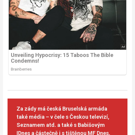
Za zády má česká Bruselská armáda
také média – v čele s Českou televizí,
Seznamem atd. a také s Babišovým
IDnes a částečně i s tištěnou MF Dnes.