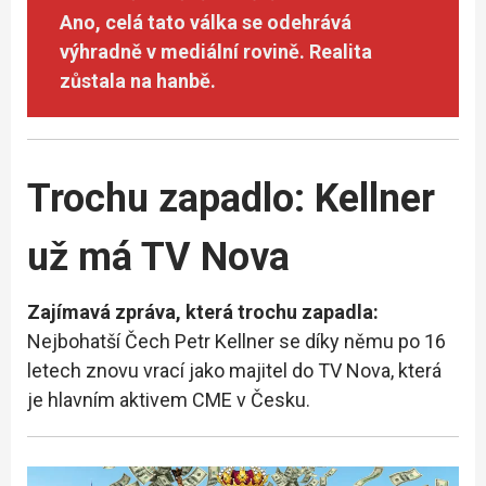
Ano, celá tato válka se odehrává
výhradně v mediální rovině. Realita
zůstala na hanbě.
Trochu zapadlo: Kellner
už má TV Nova
Zajímavá zpráva, která trochu zapadla:
Nejbohatší Čech Petr Kellner se díky němu po 16
letech znovu vrací jako majitel do TV Nova, která
je hlavním aktivem CME v Česku.