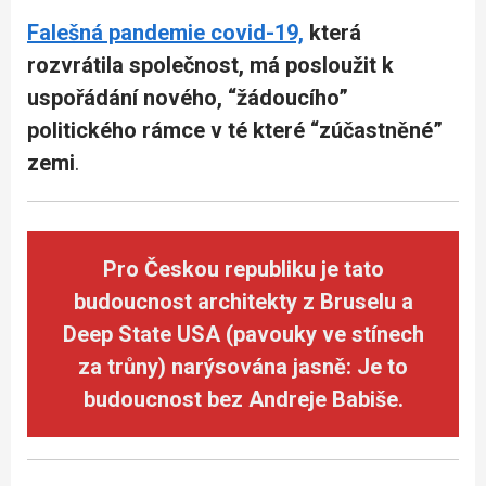
Falešná pandemie covid-19,
která
rozvrátila společnost, má posloužit k
uspořádání nového, “žádoucího”
politického rámce v té které “zúčastněné”
zemi
.
Pro Českou republiku je tato
budoucnost architekty z Bruselu a
Deep State USA (pavouky ve stínech
za trůny) narýsována jasně:
Je to
budoucnost bez Andreje Babiše.