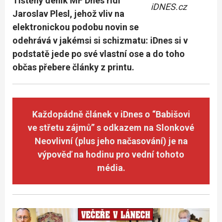
Tištěný deník MF Dnes řídí
iDNES.cz
Jaroslav Plesl, jehož vliv na
elektronickou podobu novin se
odehrává v jakémsi si schizmatu: iDnes si v
podstatě jede po své vlastní ose a do toho
občas přebere články z printu.
Každopádně článek v iDnes o “Babišovi
ve střetu zájmů” s odkazem na Slonkové
Neovlivní (plus jeho načasování) je na
výpověď na hodinu pro vední tohoto
média.