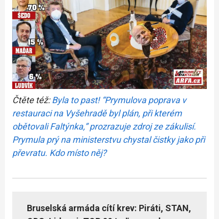
Čtěte též:
Byla to past! “Prymulova poprava v
restauraci na Vyšehradě byl plán, při kterém
obětovali Faltýnka,” prozrazuje zdroj ze zákulisí.
Prymula prý na ministerstvu chystal čistky jako při
převratu. Kdo místo něj?
Bruselská armáda cítí krev: Piráti, STAN,