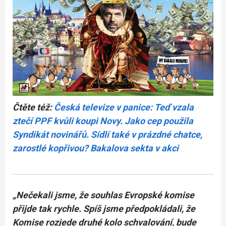
Čtěte též:
Česká televize v panice: Teď vzala
ztečí PPF kvůli koupi Novy. Jako cep použila
Syndikát novinářů. Sídlí také v prázdné chatce,
zarostlé kopřivou? Bakalova sekta v akci
„Nečekali jsme, že souhlas Evropské komise
přijde tak rychle. Spíš jsme předpokládali, že
Komise rozjede druhé kolo schvalování, bude