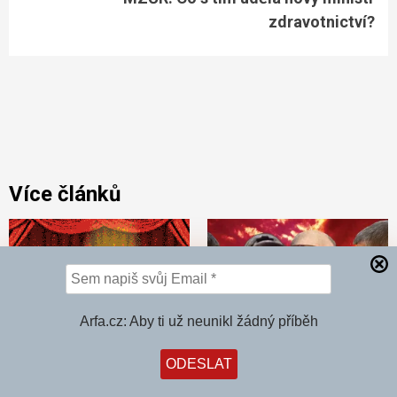
zdravotnictví?
Více článků
Arfa.cz: Aby ti už neunikl žádný příběh
KORONAVIRUS
MEDIA
KRIMI
MEDIA
PRAHA
PŘÍBĚHY
SVĚT
PŘÍBĚHY
SVĚT