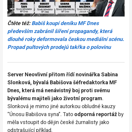
Čtěte též:
Babiš koupí deníku MF Dnes
především zabránil šíření propagandy, která
dlouhé roky deformovala českou mediální scénu.
Propad pultových prodejů takřka o polovinu
Server Neovlivní přitom řídí novinářka Sabina
Slonková, bývalá Babišova šéfredaktorka MF
Dnes, která má nenávistný boj proti svému
bývalému majiteli jako životní program
.
Slonková je mimo jiné autorkou obludné kauzy
“Únosu Babišova syna”. Tato
odporná reportáž
by
měla vstoupit do dějin české žurnalisty jako
odstrašující příklad.