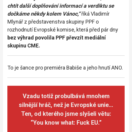
chtít další doplňování informací a verdiktu se
dočkáme někdy kolem Vánoc,“
říká Vladimír
Mlynář z představenstva skupiny PPF o
rozhodnutí Evropské komise, která před pár dny
bez výhrad povolila PPF převzít mediální
skupinu CME.
To je šance pro premiéra Babiše a jeho hnutí ANO.
Vzadu totiž probulbává mnohem
silnější hráč, než je Evropské unie…
Ten, od kterého jsme slyšeli větu:
“You know what: Fuck EU.”