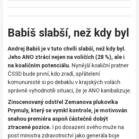
Babiš slabší, než kdy byl
Andrej Babiš je v tuto chvíli slabší, než kdy byl.
Jeho ANO ztrácí nejen na voličích (28 %), ale i
na koaličním potenciálu.
Nynější koaliční pratner
ČSSD bude první, kdo zradí, spřátelení
komununisté si po debaklu v krajských volách
správně vyhodnotili situaci, že je ANO kanibalizuje.
Zinscenovaný odstřel Zemanova plukovíka
Prymuly, který se vymkl kontrole, je motivován
snahou premiéra aspoň částečně dobýt
ztracené pozice.
I po dosazení svého muže na
post ministra zdravotnictví jako generála boje