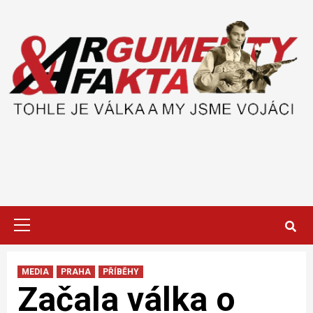
Skip
to
content
Primary
Menu
MEDIA
PRAHA
PŘÍBĚHY
Začala válka o