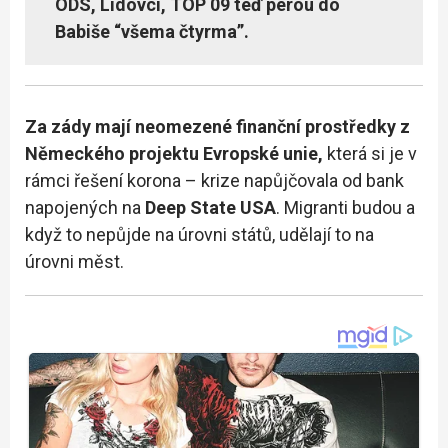
ODS, Lidovci, TOP 09 teď perou do
Babiše “všema čtyrma”.
Za zády mají neomezené finanční prostředky z
Německého projektu Evropské unie,
která si je v
rámci řešení korona – krize napůjčovala od bank
napojených na
Deep State USA
. Migranti budou a
když to nepůjde na úrovni států, udělají to na
úrovni měst.