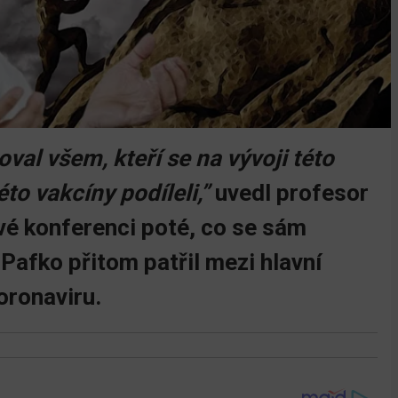
val všem, kteří se na vývoji této
to vakcíny podíleli,”
uvedl profesor
vé konferenci poté, co se sám
Pafko přitom patřil mezi hlavní
oronaviru.