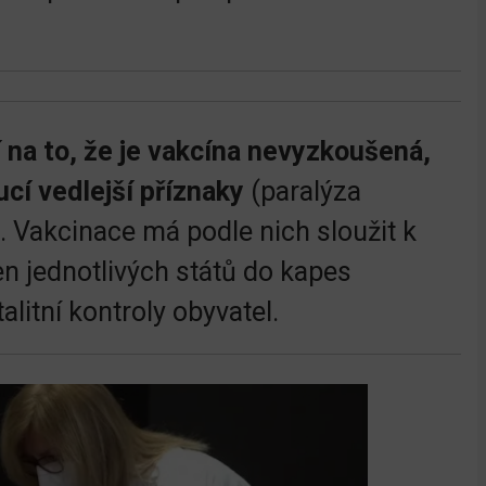
í na to, že je vakcína nevyzkoušená,
í vedlejší příznaky
(paralýza
. Vakcinace má podle nich sloužit k
en jednotlivých států do kapes
litní kontroly obyvatel.