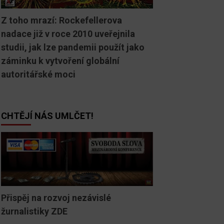
Z toho mrazí: Rockefellerova
nadace již v roce 2010 uveřejnila
studii, jak lze pandemii použít jako
záminku k vytvoření globální
autoritářské moci
CHTĚJÍ NÁS UMLČET!
Přispěj na rozvoj nezávislé
žurnalistiky ZDE