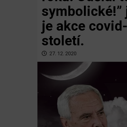
symbolické!” j
je akce covi
století.
27. 12. 2020