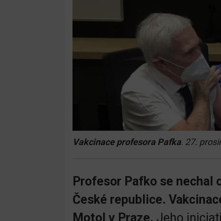
Vakcinace profesora Pafka
.
27. pros
Profesor Pafko se nechal o
České republice. Vakcinac
Motol v Praze.
Jeho iniciat