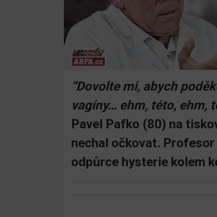
“Dovolte mi, abych poděko
vagíny… ehm, této, ehm, té
Pavel Pafko (80) na tisko
nechal očkovat. Profesor 
odpůrce hysterie kolem k