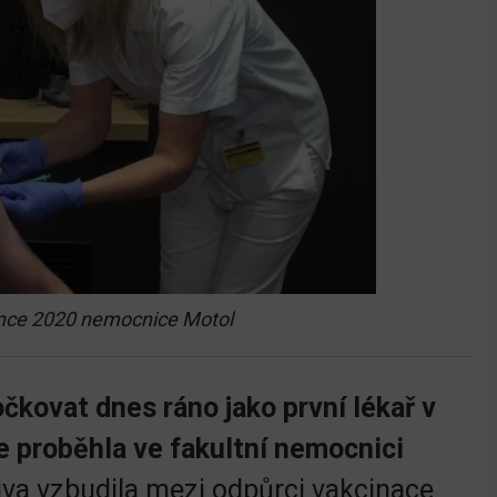
ince 2020 nemocnice Motol
čkovat dnes ráno jako první lékař v
e proběhla ve fakultní nemocnici
iva vzbudila mezi odpůrci vakcinace