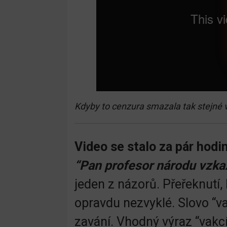
Kdyby to cenzura smazala tak stejné 
Video se stalo za pár hodi
“Pan profesor národu vzkaz
jeden z názorů. Přeřeknutí, 
opravdu nezvyklé. Slovo “va
zavání. Vhodný výraz “vakc