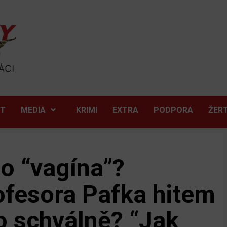
ĚT
MEDIA
KRIMI
EXTRA
PODPORA
ŽER
o “vagína”?
ofesora Pafka hitem
to schválně? “Jak