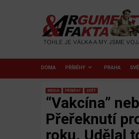
Skip
to
content
DOMA
PŘÍBĚHY
PRAHA
SV
MEDIA
PŘÍBĚHY
SVĚT
“Vakcína” neb
Přeřeknutí pr
roku. Udělal 