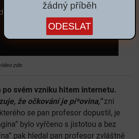
žádný příběh
video zde.
n po svém vzniku hitem internetu.
uje, že očkování je pí*ovina,”
zní
kterého se pan profesor dopustil, je
gína” bylo vyřčeno s jistotou a bez
ína” pak hledal pan profesor zvláštně