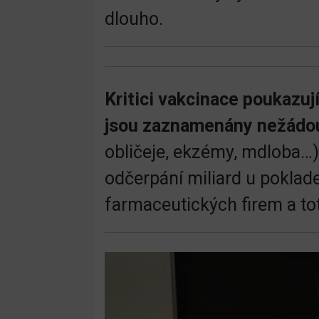
dlouho.
Kritici vakcinace poukazuj
jsou zaznamenány nežádouc
obličeje, ekzémy, mdloba…)
odčerpání miliard u poklad
farmaceutických firem a tota