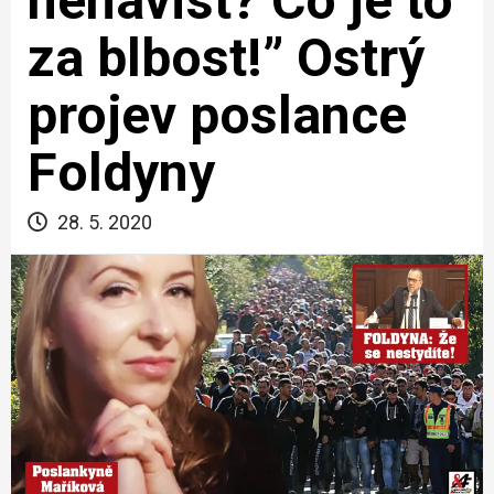
nenávist? Co je to
za blbost!” Ostrý
projev poslance
Foldyny
28. 5. 2020