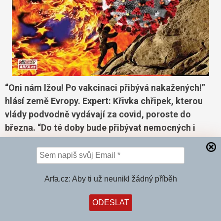
“Oni nám lžou! Po vakcinaci přibývá nakažených!”
hlásí země Evropy. Expert: Křivka chřipek, kterou
vlády podvodně vydávají za covid, poroste do
března. “Do té doby bude přibývat nemocných i
kdybychom se stavěli na hlavu.”
Podpoř projekt ARFA.cz
Arfa.cz: Aby ti už neunikl žádný příběh