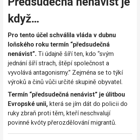
Předsudečná nenávist je
když…
Pro tento účel schválila vláda v dubnu
loňského roku termín “předsudečná
nenávist”.
Ti údajně šíří ten, kdo “svým
jednání šíří strach, štěpí společnost a
vyvolává antagonismy.” Zejména se to týkí
výroků a činů vůči určité skupině obyvatel.
Termín “předsudečná nenávist” je úlitbou
Evropské unii,
která se jím dát do policii do
ruky zbraň proti těm, kteří neschvalují
povinné kvóty přerozdělování migrantů.