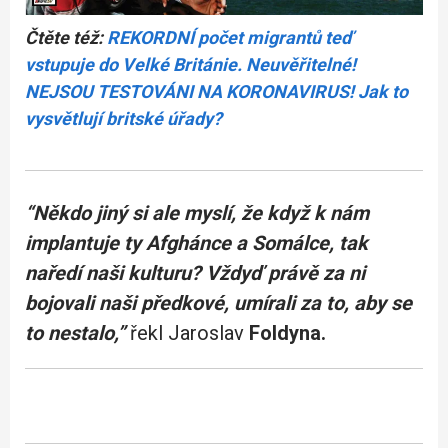
Čtěte též:
REKORDNÍ počet migrantů teď
vstupuje do Velké Británie. Neuvěřitelné!
NEJSOU TESTOVÁNI NA KORONAVIRUS! Jak to
vysvětlují britské úřady?
“Někdo jiný si ale myslí, že když k nám
implantuje ty Afghánce a Somálce, tak
naředí naši kulturu? Vždyď právě za ni
bojovali naši předkové, umírali za to, aby se
to nestalo,”
řekl Jaroslav
Foldyna.