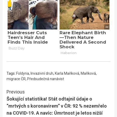
Tags:
Foldyna
,
Invazivní druh
,
Karla Maříková
,
Maříková
,
migrace ČR
,
Předsudečná nanávist
Continue
Previous
Šokující statistika! Stát odtajnil údaje o
Reading
“mrtvých s koronavirem” v ČR: 92 % nezemřelo
na COVID-19. A navíc: Úmrtnost je letos nižší