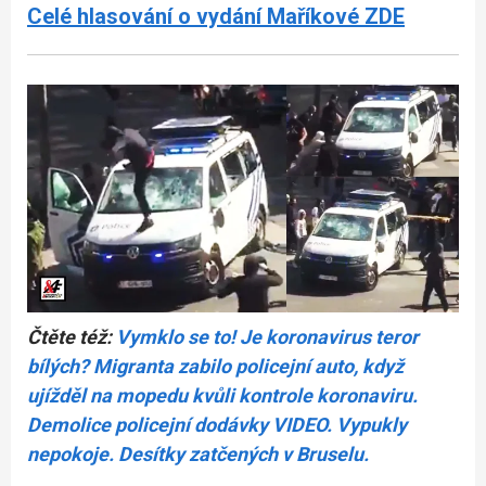
Celé hlasování o vydání Maříkové ZDE
Čtěte též:
Vymklo se to! Je koronavirus teror
bílých? Migranta zabilo policejní auto, když
ujížděl na mopedu kvůli kontrole koronaviru.
Demolice policejní dodávky VIDEO. Vypukly
nepokoje. Desítky zatčených v Bruselu.