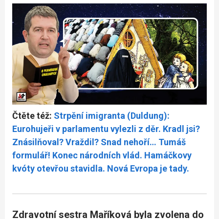
Čtěte též:
Strpění imigranta (Duldung):
Eurohujeři v parlamentu vylezli z děr. Kradl jsi?
Znásilňoval? Vraždil? Snad nehoří… Tumáš
formulář! Konec národních vlád. Hamáčkovy
kvóty otevřou stavidla. Nová Evropa je tady.
Zdravotní sestra Maříková byla zvolena do