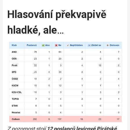
Hlasování překvapivě
hladké, ale
…
Z pozornost stojí
12 poslanců levicové Pirátské