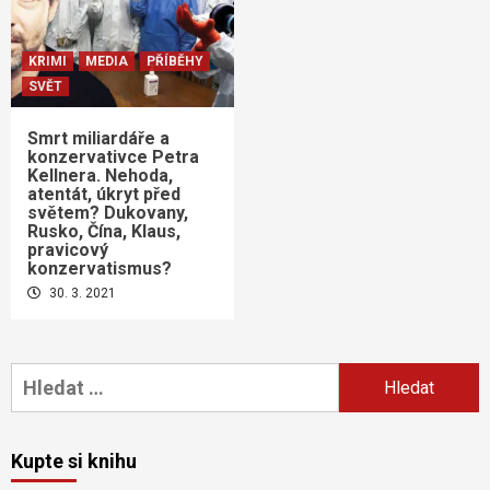
KRIMI
MEDIA
PŘÍBĚHY
SVĚT
Smrt miliardáře a
konzervativce Petra
Kellnera. Nehoda,
atentát, úkryt před
světem? Dukovany,
Rusko, Čína, Klaus,
pravicový
konzervatismus?
30. 3. 2021
Vyhledávání
Kupte si knihu