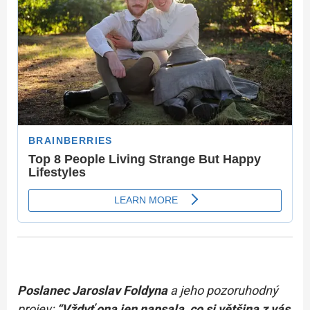
Poslanec Jaroslav Foldyna
a jeho pozoruhodný
projev:
“Vždyť ona jen napsala, co si většina z vás