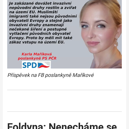
Příspěvek na FB poslankyně Maříkové
Foldyna: Nenecháme se