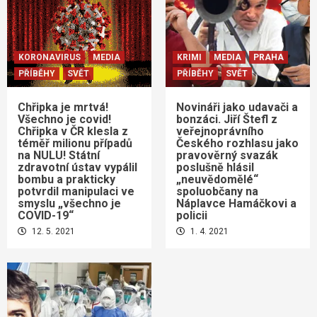
KORONAVIRUS
MEDIA
KRIMI
MEDIA
PRAHA
PŘÍBĚHY
SVĚT
PŘÍBĚHY
SVĚT
Chřipka je mrtvá!
Novináři jako udavači a
Všechno je covid!
bonzáci. Jiří Štefl z
Chřipka v ČR klesla z
veřejnoprávního
téměř milionu případů
Českého rozhlasu jako
na NULU! Státní
pravověrný svazák
zdravotní ústav vypálil
poslušně hlásil
bombu a prakticky
„neuvědomělé“
potvrdil manipulaci ve
spoluobčany na
smyslu „všechno je
Náplavce Hamáčkovi a
COVID-19“
policii
12. 5. 2021
1. 4. 2021