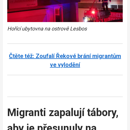
Hořící ubytovna na ostrově Lesbos
Čtěte též: Zoufalí Řekové brání migrantům
ve vylodění
Migranti zapalují tábory,
aby je přesunuly na