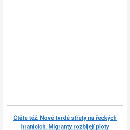
Čtěte též: Nové tvrdé střety na řeckých
hranicích. Migranty rozbíjejí ploty