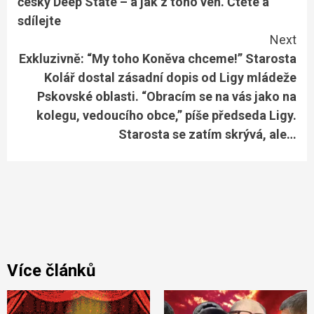
český Deep State – a jak z toho ven. Čtěte a
sdílejte
Next
Exkluzivně: “My toho Koněva chceme!” Starosta
Kolář dostal zásadní dopis od Ligy mládeže
Pskovské oblasti. “Obracím se na vás jako na
kolegu, vedoucího obce,” píše předseda Ligy.
Starosta se zatím skrývá, ale…
Více článků