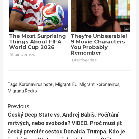
Tags:
Koronavirus hotel
,
Migranti EU
,
Migranti koronavirus
,
Migranti Řecko
Continue
Previous
Český Deep State vs. Andrej Babiš. Počítání
Reading
mrtvých, nebo svoboda? VIDEO. Proč musí jít
český premiér cestou Donalda Trumpa. Kdo je