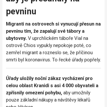
pevninu
Migranti na ostrovech si vynucují přesun na
pevninu tím, že zapalují své tábory a
ubytovny.
V uprchlickém táboře Vial na
ostrově Chios vypukly nepokoje poté, co
zemřel migrant a rozneslo se, že příčinou
smrti byl koronavirus. To řecké úřady popřely.
Úřady uložily noční zákaz vycházení pro
celou oblast Kranidi s asi 4 000 obyvateli a
zpřísnily omezení pohybu,
aby umožnily
pouze základní nákupy a návštěvy lékařů
nebo lékáren.