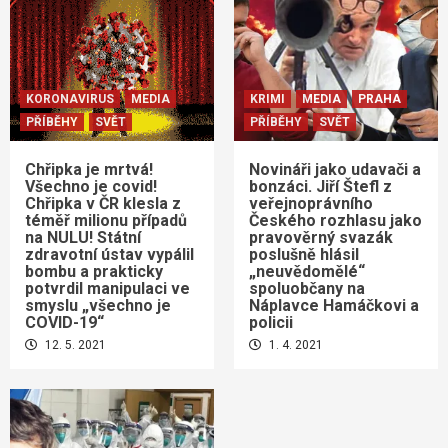
KORONAVIRUS
MEDIA
KRIMI
MEDIA
PRAHA
PŘÍBĚHY
SVĚT
PŘÍBĚHY
SVĚT
Chřipka je mrtvá!
Novináři jako udavači a
Všechno je covid!
bonzáci. Jiří Štefl z
Chřipka v ČR klesla z
veřejnoprávního
téměř milionu případů
Českého rozhlasu jako
na NULU! Státní
pravověrný svazák
zdravotní ústav vypálil
poslušně hlásil
bombu a prakticky
„neuvědomělé“
potvrdil manipulaci ve
spoluobčany na
smyslu „všechno je
Náplavce Hamáčkovi a
COVID-19“
policii
12. 5. 2021
1. 4. 2021