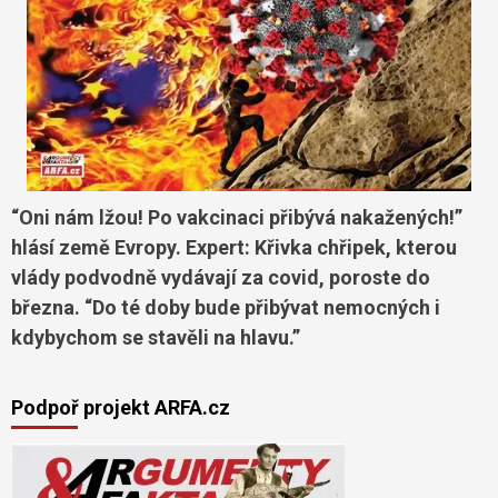
“Oni nám lžou! Po vakcinaci přibývá nakažených!”
hlásí země Evropy. Expert: Křivka chřipek, kterou
vlády podvodně vydávají za covid, poroste do
března. “Do té doby bude přibývat nemocných i
kdybychom se stavěli na hlavu.”
Podpoř projekt ARFA.cz