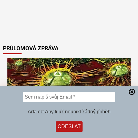
PRŮLOMOVÁ ZPRÁVA
Arfa.cz: Aby ti už neunikl žádný příběh
Z toho mrazí: Rockefellerova nadace již v roce