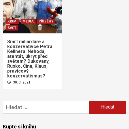
KRIMI
MEDIA
PŘÍBĚHY
SVĚT
Smrt miliardáře a
konzervativce Petra
Kellnera. Nehoda,
atentát, úkryt před
světem? Dukovany,
Rusko, Čína, Klaus,
pravicový
konzervatismus?
30. 3. 2021
Vyhledávání
Kupte si knihu