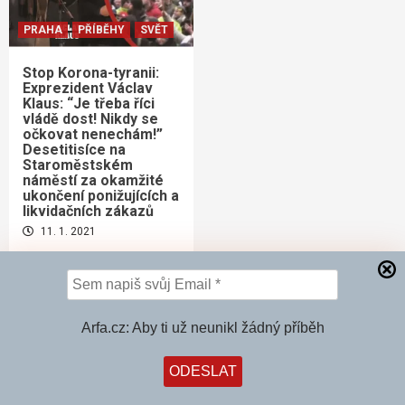
PRAHA
PŘÍBĚHY
SVĚT
Stop Korona-tyranii:
Exprezident Václav
Klaus: “Je třeba říci
vládě dost! Nikdy se
očkovat nenechám!”
Desetitisíce na
Staroměstském
náměstí za okamžité
ukončení ponižujících a
likvidačních zákazů
11. 1. 2021
Vyhledávání
Arfa.cz: Aby ti už neunikl žádný příběh
Kupte si knihu