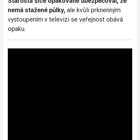
Starosta sice opakovaně ubezpečoval, že
nemá stažené půlky,
ale kvůli prknenným
vystoupením v televizi se veřejnost obává
opaku.