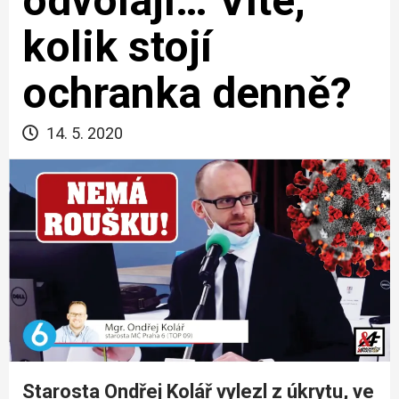
odvolají… Víte,
kolik stojí
ochranka denně?
14. 5. 2020
Starosta Ondřej Kolář vylezl z úkrytu, ve