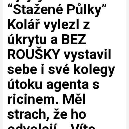
“Stažené Půlky”
Kolář vylezl z
úkrytu a BEZ
ROUŠKY vystavil
sebe i své kolegy
útoku agenta s
ricinem. Měl
strach, že ho