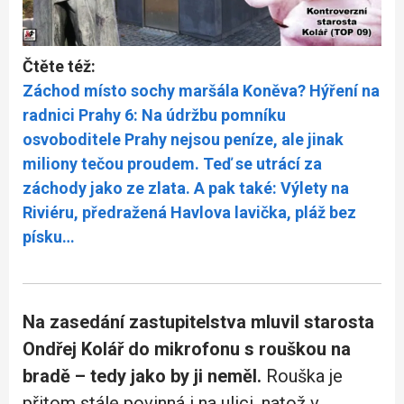
Čtěte též:
Záchod místo sochy maršála Koněva? Hýření na
radnici Prahy 6: Na údržbu pomníku
osvoboditele Prahy nejsou peníze, ale jinak
miliony tečou proudem. Teď se utrácí za
záchody jako ze zlata. A pak také: Výlety na
Riviéru, předražená Havlova lavička, pláž bez
písku…
Na zasedání zastupitelstva mluvil starosta
Ondřej Kolář do mikrofonu s rouškou na
bradě – tedy jako by ji neměl.
Rouška je
přitom stále povinná i na ulici, natož v