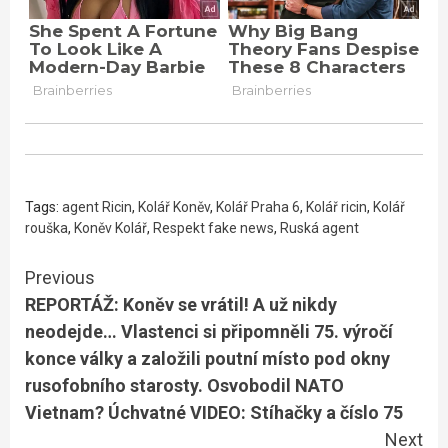
Tags:
agent Ricin
,
Kolář Koněv
,
Kolář Praha 6
,
Kolář ricin
,
Kolář
rouška
,
Koněv Kolář
,
Respekt fake news
,
Ruská agent
Continue
Previous
REPORTÁŽ: Koněv se vrátil! A už nikdy
Reading
neodejde… Vlastenci si připomněli 75. výročí
konce války a založili poutní místo pod okny
rusofobního starosty. Osvobodil NATO
Vietnam? Úchvatné VIDEO: Stíhačky a číslo 75
Next