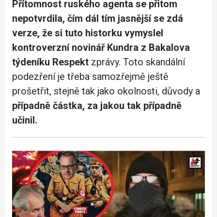
Přítomnost ruského agenta se přitom
nepotvrdila, čím dál tím jasnější se zdá
verze, že si tuto historku vymyslel
kontroverzní novinář Kundra z Bakalova
týdeníku Respekt
zprávy. Toto skandální
podezření je třeba samozřejmě ještě
prošetřit, stejně tak jako okolnosti, důvody a
případně částka, za jakou tak případně
učinil.