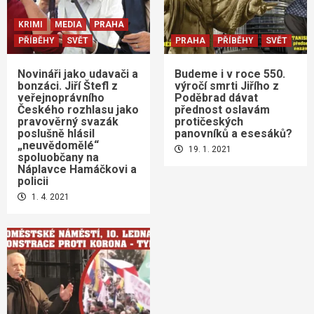
KRIMI
MEDIA
PRAHA
PŘÍBĚHY
SVĚT
PRAHA
PŘÍBĚHY
SVĚT
Novináři jako udavači a
Budeme i v roce 550.
bonzáci. Jiří Štefl z
výročí smrti Jiřího z
veřejnoprávního
Poděbrad dávat
Českého rozhlasu jako
přednost oslavám
pravověrný svazák
protičeských
poslušně hlásil
panovníků a esesáků?
„neuvědomělé“
19. 1. 2021
spoluobčany na
Náplavce Hamáčkovi a
policii
1. 4. 2021