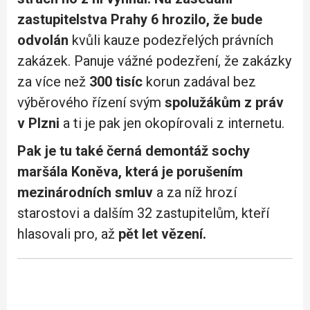
zastupitelstva Prahy 6 hrozilo, že bude
odvolán
kvůli kauze podezřelých právních
zakázek. Panuje vážné podezření, že zakázky
za více než
300 tisíc
korun zadával bez
výběrového řízení svým
spolužákům z práv
v Plzni
a ti je pak jen okopírovali z internetu.
Pak je tu také černá demontáž sochy
maršála Koněva, která je porušením
mezinárodních smluv
a za níž hrozí
starostovi a dalším 32 zastupitelům, kteří
hlasovali pro, až
pět let vězení.