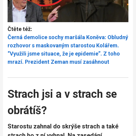
Čtěte též:
Černá demolice sochy maršála Koněva: Obludný
rozhovor s maskovaným starostou Kolářem.
“Využili jsme situace, že je epidemie”. Z toho
mrazí. Prezident Zeman musí zasáhnout
Strach jsi a v strach se
obrátíš?
Starostu zahnal do skrýše strach a také
strach ho z ní vyhnal. Na zasedání