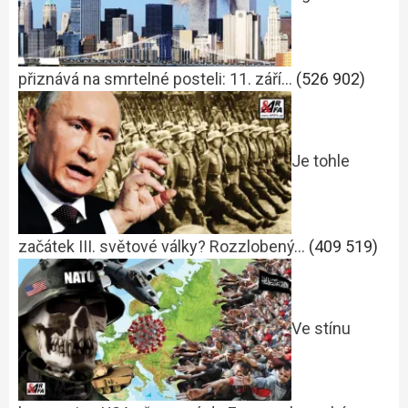
přiznává na smrtelné posteli: 11. září…
(526 902)
Je tohle
začátek III. světové války? Rozzlobený…
(409 519)
Ve stínu