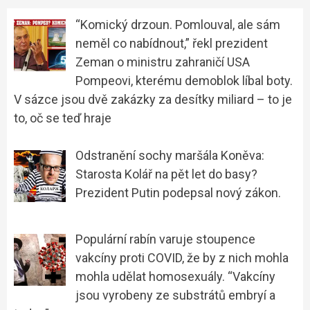
“Komický drzoun. Pomlouval, ale sám
neměl co nabídnout,” řekl prezident
Zeman o ministru zahraničí USA
Pompeovi, kterému demoblok líbal boty.
V sázce jsou dvě zakázky za desítky miliard – to je
to, oč se teď hraje
Odstranění sochy maršála Koněva:
Starosta Kolář na pět let do basy?
Prezident Putin podepsal nový zákon.
Populární rabín varuje stoupence
vakcíny proti COVID, že by z nich mohla
mohla udělat homosexuály. “Vakcíny
jsou vyrobeny ze substrátů embryí a