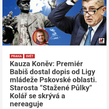
PRAHA
SVĚT
Kauza Koněv: Premiér
Babiš dostal dopis od Ligy
mládeže Pskovské oblasti.
Starosta “Stažené Půlky”
Kolář se skrývá a
nereaguje