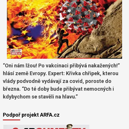
“Oni nám lžou! Po vakcinaci přibývá nakažených!”
hlásí země Evropy. Expert: Křivka chřipek, kterou
vlády podvodně vydávají za covid, poroste do
března. “Do té doby bude přibývat nemocných i
kdybychom se stavěli na hlavu.”
Podpoř projekt ARFA.cz