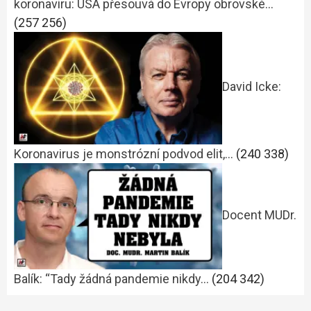
koronaviru: USA přesouvá do Evropy obrovské…
(257 256)
David Icke:
Koronavirus je monstrózní podvod elit,…
(240 338)
Docent MUDr.
Balík: “Tady žádná pandemie nikdy…
(204 342)