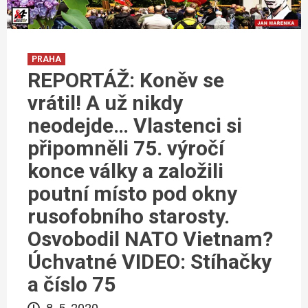
PRAHA
REPORTÁŽ: Koněv se
vrátil! A už nikdy
neodejde… Vlastenci si
připomněli 75. výročí
konce války a založili
poutní místo pod okny
rusofobního starosty.
Osvobodil NATO Vietnam?
Úchvatné VIDEO: Stíhačky
a číslo 75