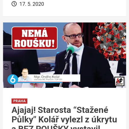
17. 5. 2020
PRAHA
Ajajaj! Starosta “Stažené
Půlky” Kolář vylezl z úkrytu
a BEZ ROUŠKY vystavil