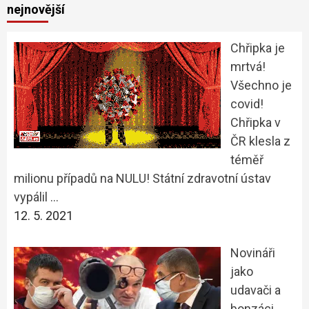
nejnovější
Chřipka je
mrtvá!
Všechno je
covid!
Chřipka v
ČR klesla z
téměř
milionu případů na NULU! Státní zdravotní ústav
vypálil …
12. 5. 2021
Novináři
jako
udavači a
bonzáci.