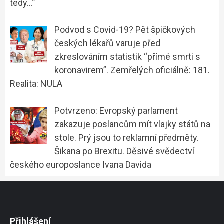
tedy…”
Podvod s Covid-19? Pět špičkových
českých lékařů varuje před
zkreslováním statistik “přímé smrti s
koronavirem”. Zemřelých oficiálně: 181.
Realita: NULA
Potvrzeno: Evropský parlament
zakazuje poslancům mít vlajky států na
stole. Prý jsou to reklamní předměty.
Šikana po Brexitu. Děsivé svědectví
českého europoslance Ivana Davida
Přihlášení