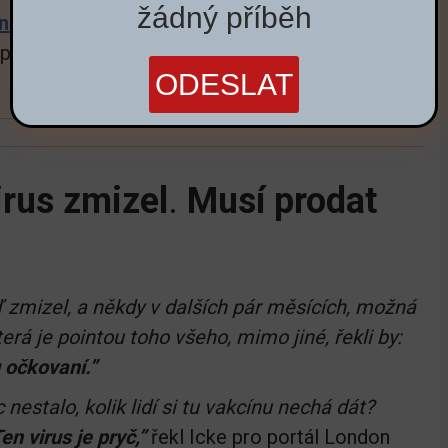
žádný příběh
ejméně lidí za poslední čtyři roky.
Zcela
idemií” kvůli mediálnímu tlaku, statisticky není
irus zmizel
.
Musí prodat
ď zmizel, a někdy v dalších pár měsících, možná
která je pointou toho všeho, mimo jiné, řekli by:
 očkovaní.”
nestalo, kolik lidí si tu vakcínu nechá dát?
n virus je pryč,”
řekl Icke pro portál London