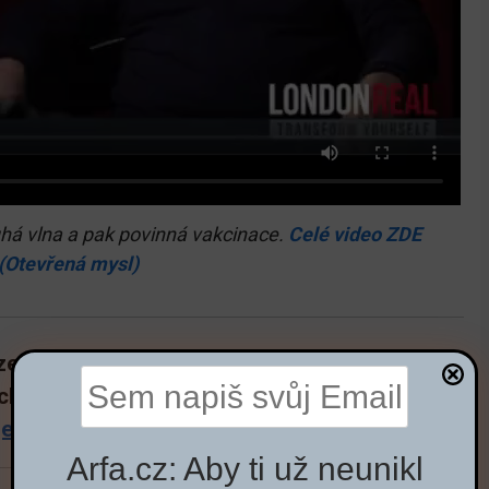
há vlna a pak povinná vakcinace.
Celé video ZDE
(Otevřená mysl)
“zemřel s koronavirem” (od března), což je
 chřipky a 40 x méně, než u rakoviny.
92 %
jednou jinou smrtelnou chorobou.
Arfa.cz: Aby ti už neunikl