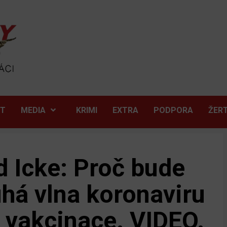
ĚT
MEDIA
KRIMI
EXTRA
PODPORA
ŽER
d Icke: Proč bude
uhá vlna koronaviru
á vakcinace. VIDEO.