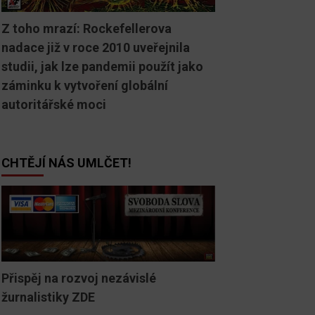
Z toho mrazí: Rockefellerova
nadace již v roce 2010 uveřejnila
studii, jak lze pandemii použít jako
záminku k vytvoření globální
autoritářské moci
CHTĚJÍ NÁS UMLČET!
Přispěj na rozvoj nezávislé
žurnalistiky ZDE