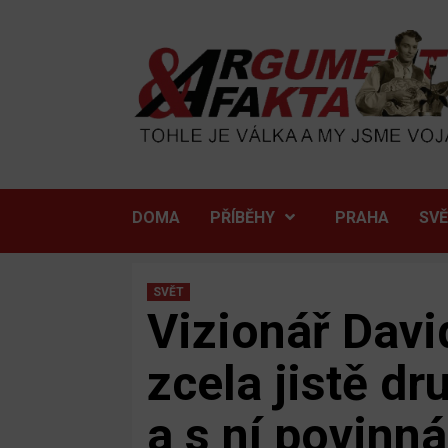
Skip
to
content
DOMA
PŘÍBĚHY
PRAHA
SV
SVĚT
Vizionář Davi
zcela jistě dr
a s ní povinn