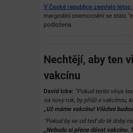
V České republice zemřelo letos n
marginální onemocnění se stalo “ep
podložena.
Nechtějí, aby ten v
vakcínu
David Icke:
“Pokud tento virus te
na nový rok, by přišli s vakcínou, 
„Už máme vakcínu! Všichni budou
“Pokud by se od teď do té doby nic 
„Nebudu si přece dávat vakcínu. Te