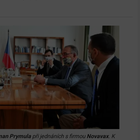
oman Prymula
při jednáních s firmou
Novavax
. K