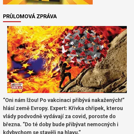
PRŮLOMOVÁ ZPRÁVA
“Oni nám lžou! Po vakcinaci přibývá nakažených!”
hlásí země Evropy. Expert: Křivka chřipek, kterou
vlády podvodně vydávají za covid, poroste do
března. “Do té doby bude přibývat nemocných i
kdybychom se stavěli na hlavu.”