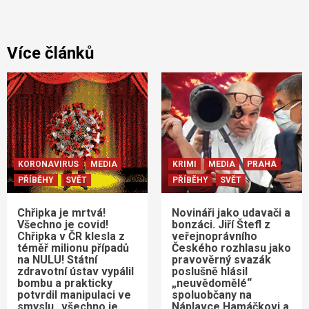
Více článků
KORONAVIRUS
MEDIA
KRIMI
MEDIA
PRAHA
PŘÍBĚHY
SVĚT
PŘÍBĚHY
SVĚT
Chřipka je mrtvá!
Novináři jako udavači a
Všechno je covid!
bonzáci. Jiří Štefl z
Chřipka v ČR klesla z
veřejnoprávního
téměř milionu případů
Českého rozhlasu jako
na NULU! Státní
pravověrný svazák
zdravotní ústav vypálil
poslušně hlásil
bombu a prakticky
„neuvědomělé“
potvrdil manipulaci ve
spoluobčany na
smyslu „všechno je
Náplavce Hamáčkovi a