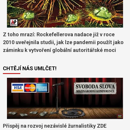
Z toho mrazí: Rockefellerova nadace již v roce
2010 uveřejnila studii, jak lze pandemii použít jako
záminku k vytvoření globální autoritářské moci
CHTĚJÍ NÁS UMLČET!
Přispěj na rozvoj nezávislé žurnalistiky ZDE