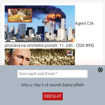
Agent CIA
přiznává na smrtelné posteli: 11. září…
(526 895)
Je tohle
Arfa.cz: Aby ti už neunikl žádný příběh
začátek III. světové války? Rozzlobený…
(409 448)