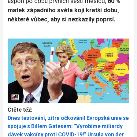
aspoň po dobu prvních šesti měsíců,
60 %
matek západního světa kojí kratší dobu,
některé vůbec, aby si nezkazily poprsí.
Čtěte též:
Dnes testování, zítra očkování! Evropská unie se
spojuje s Billem Gatesem: “Vyrobíme miliardy
dávek vakcíny proti COVID-19!” Ursula von der