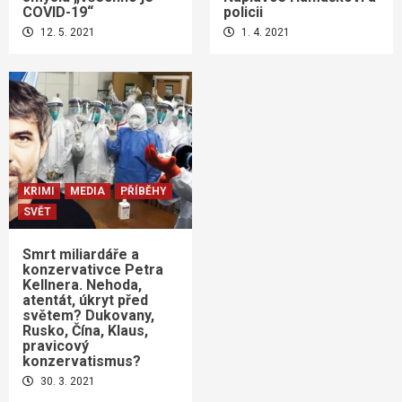
COVID-19“
policii
12. 5. 2021
1. 4. 2021
KRIMI
MEDIA
PŘÍBĚHY
SVĚT
Smrt miliardáře a
konzervativce Petra
Kellnera. Nehoda,
atentát, úkryt před
světem? Dukovany,
Rusko, Čína, Klaus,
pravicový
konzervatismus?
30. 3. 2021