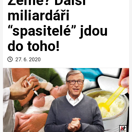
Země? Další
miliardáři
“spasitelé” jdou
do toho!
27. 6. 2020