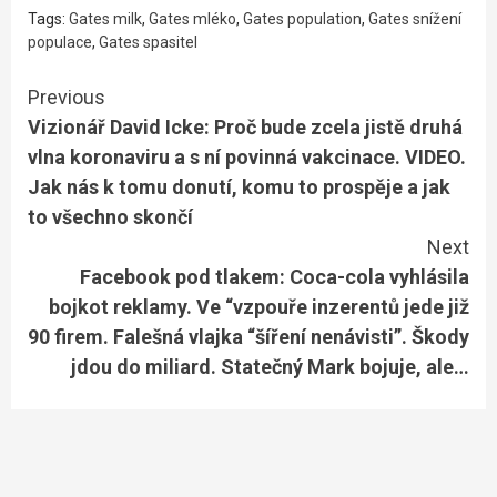
Tags:
Gates milk
,
Gates mléko
,
Gates population
,
Gates snížení
populace
,
Gates spasitel
Continue
Previous
Vizionář David Icke: Proč bude zcela jistě druhá
Reading
vlna koronaviru a s ní povinná vakcinace. VIDEO.
Jak nás k tomu donutí, komu to prospěje a jak
to všechno skončí
Next
Facebook pod tlakem: Coca-cola vyhlásila
bojkot reklamy. Ve “vzpouře inzerentů jede již
90 firem. Falešná vlajka “šíření nenávisti”. Škody
jdou do miliard. Statečný Mark bojuje, ale…