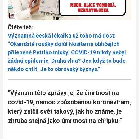
Čtěte též:
Významná česká lékařka už toho má dost:
“Okamžitě roušky dolů! Nosíte na obličejích
přilepené Petriho misky! COVID-19 nikdy nebyl
žádná epidemie. Druhá vlna? Jen když to bude
někdo chtít. Je to obrovský byznys.”
“Význam této zprávy je, že úmrtnost na
covid-19, nemoc způsobenou koronavirem,
který zničil svět takový, jak ho známe, je
zhruba stejná jako úmrtnost na chřipku.
“