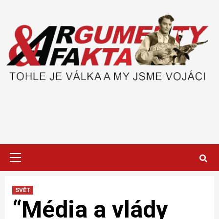
Skip
to
content
Primary
Menu
SVĚT
“Média a vlády