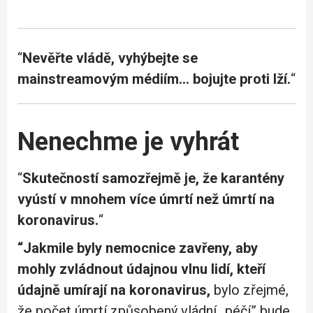
“
Nevěřte vládě, vyhýbejte se
mainstreamovým médiím… bojujte proti lží.
“
Nenechme je vyhrát
“
Skutečností samozřejmě je, že karantény
vyústí v mnohem více úmrtí než úmrtí na
koronavirus.
“
“Jakmile byly nemocnice zavřeny, aby
mohly zvládnout údajnou vlnu lidí, kteří
údajně umírají na koronavirus,
bylo zřejmé,
že počet úmrtí způsobený vládní „péčí” bude