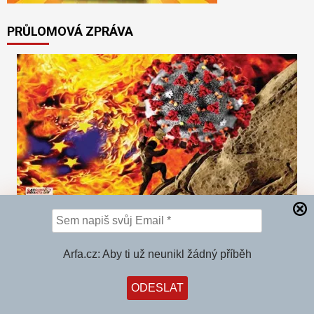
PRŮLOMOVÁ ZPRÁVA
“Oni nám lžou! Po vakcinaci přibývá nakažených!”
hlásí země Evropy. Expert: Křivka chřipek, kterou
Arfa.cz: Aby ti už neunikl žádný příběh
vlády podvodně vydávají za covid, poroste do
března. “Do té doby bude přibývat nemocných i
kdybychom se stavěli na hlavu.”