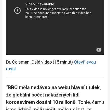
Dr. Coleman. Celé video (15 minut)
Otevři svou
mysl
“
BBC měla nedávno na webu hlavní titulek,
že globální počet nakažených lidí
koronavirem dosáhl 10 milionů.
Tohle, čemu
jsme údajně měli uvěřit, mělo ukázat, že