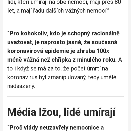
lidí, kteří umírají na obě nemoci, mají přes 80
let, a mají řadu dalších vážných nemocí.”
“Pro kohokoliv, kdo je schopný racionálně
uvažovat, je naprosto jasné, že současná
koronavirová epidemie je zhruba 100x
méně vážná než chřipka z minulého roku.
A
to i když se má za to, že počet úmrtí na
koronavirus byl zmanipulovaný, tedy umělé
nadsazený.
Média lžou, lidé umírají
“Proč vlády neuzavřely nemocnice a