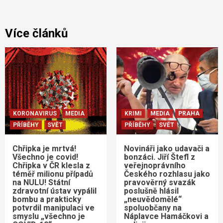
Více článků
KORONAVIRUS
MEDIA
KRIMI
MEDIA
PRAHA
PŘÍBĚHY
SVĚT
PŘÍBĚHY
SVĚT
Chřipka je mrtvá!
Novináři jako udavači a
Všechno je covid!
bonzáci. Jiří Štefl z
Chřipka v ČR klesla z
veřejnoprávního
téměř milionu případů
Českého rozhlasu jako
na NULU! Státní
pravověrný svazák
zdravotní ústav vypálil
poslušně hlásil
bombu a prakticky
„neuvědomělé“
potvrdil manipulaci ve
spoluobčany na
smyslu „všechno je
Náplavce Hamáčkovi a