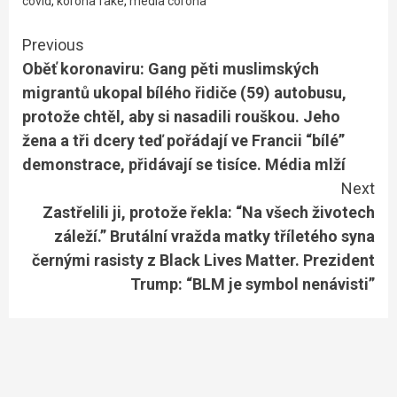
covid
,
korona fake
,
media corona
Continue
Previous
Oběť koronaviru: Gang pěti muslimských
Reading
migrantů ukopal bílého řidiče (59) autobusu,
protože chtěl, aby si nasadili rouškou. Jeho
žena a tři dcery teď pořádají ve Francii “bílé”
demonstrace, přidávají se tisíce. Média mlží
Next
Zastřelili ji, protože řekla: “Na všech životech
záleží.” Brutální vražda matky tříletého syna
černými rasisty z Black Lives Matter. Prezident
Trump: “BLM je symbol nenávisti”