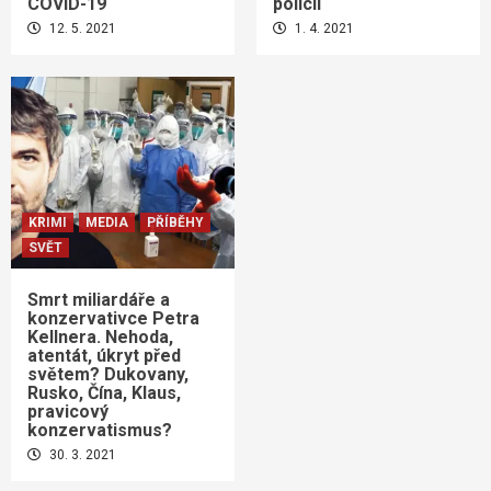
COVID-19“
policii
12. 5. 2021
1. 4. 2021
KRIMI
MEDIA
PŘÍBĚHY
SVĚT
Smrt miliardáře a
konzervativce Petra
Kellnera. Nehoda,
atentát, úkryt před
světem? Dukovany,
Rusko, Čína, Klaus,
pravicový
konzervatismus?
30. 3. 2021