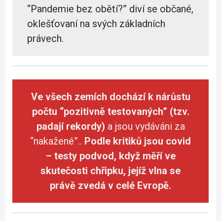
“Pandemie bez obětí?” diví se občané,
oklešťovaní na svých základních
právech.
Ve všech zemích dochází k nárůstu
počtu “pozitivně testovaných” (tzv.
padají rekordy)
a jsou vydáváni za
“nakažené”..
Podle kritiků jsou covid
– testy podvod, když měří ve
skutečosti chřipku, jejíž vlna se
právě zvedá v celé Evropě.