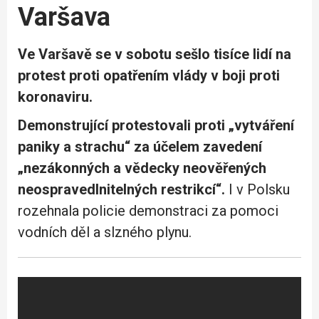
Varšava
Ve Varšavě se v sobotu sešlo tisíce lidí na
protest proti opatřením vlády v boji proti
koronaviru.
Demonstrující protestovali proti „vytváření
paniky a strachu“ za účelem zavedení
„nezákonných a vědecky neověřených
neospravedlnitelných restrikcí“.
I v Polsku
rozehnala policie demonstraci za pomoci
vodních děl a slzného plynu.