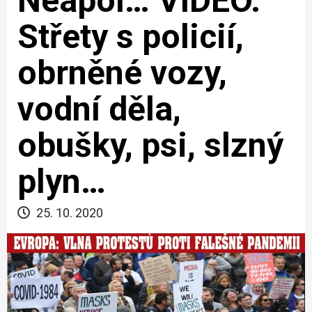
Neapol… VIDEO.
Střety s policií,
obrněné vozy,
vodní děla,
obušky, psi, slzný
plyn…
25. 10. 2020