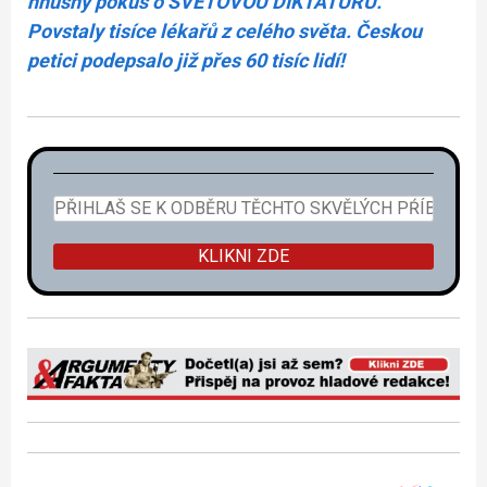
hnusný pokus o SVĚTOVOU DIKTATURU.
Povstaly tisíce lékařů z celého světa. Českou
petici podepsalo již přes 60 tisíc lidí!