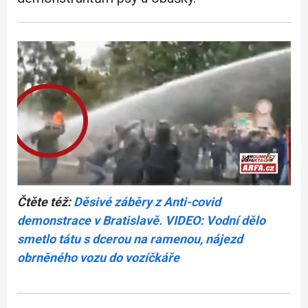
Čtěte též:
Děsivé záběry z Anti-covid
demonstrace v Bratislavě. VIDEO: Vodní dělo
smetlo tátu s dcerou na ramenou, nájezd
obrněného vozu do vozíčkáře