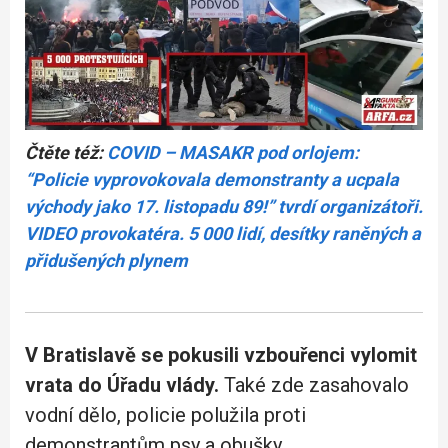
Čtěte též:
COVID – MASAKR pod orlojem:
“Policie vyprovokovala demonstranty a ucpala
východy jako 17. listopadu 89!” tvrdí organizátoři.
VIDEO provokatéra. 5 000 lidí, desítky raněných a
přidušených plynem
V Bratislavě se pokusili vzbouřenci vylomit
vrata do Úřadu vlády.
Také zde zasahovalo
vodní dělo, policie polužila proti
demonstrantům psy a obušky.