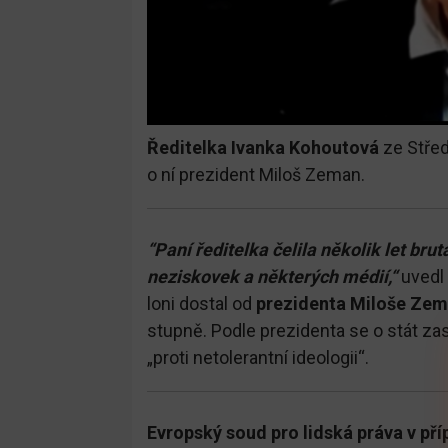
Ředitelka Ivanka Kohoutová
ze Střed
o ní prezident Miloš Zeman.
“Paní ředitelka čelila několik let br
neziskovek a některých médií,“
uvedl 
loni dostal od
prezidenta Miloše Ze
stupně. Podle prezidenta se o stát za
„proti netolerantní ideologii“.
Evropský soud pro lidská práva v př