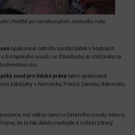
udní chodbě po osvobozujícím rozsudku roku
uová
opakovaně odmítla sundat šátek v hodinách
ak u Evropského soudu ve Štrasburku si stěžovala na
áboženskou víru.
pský soud pro lidská práva
takto opakovaně
 jsou zakázány v Německu, Francii, Dánsku, Rakousku,
dsouzena, má velkou šanci u Ústavního soudu, nebo u
ufejme, že to tak daleko nedojde a zvítězí zdravý