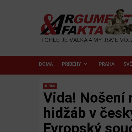
Skip
to
content
DOMA
PŘÍBĚHY
PRAHA
SV
KRIMI
Vida! Nošení
hidžáb v česk
Evropský soud