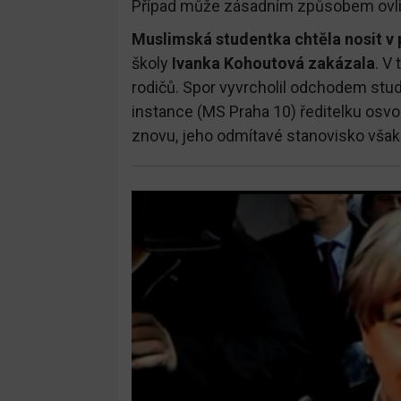
Případ může zásadním způsobem ovlivni
Muslimská studentka chtěla nosit v 
školy
Ivanka Kohoutová zakázala
. V
rodičů. Spor vyvrcholil odchodem stude
instance (MS Praha 10) ředitelku osvo
znovu, jeho odmítavé stanovisko však