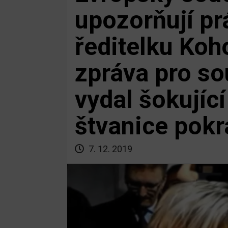
upozorňují pr
ředitelku Koh
zpráva pro so
vydal šokující
štvanice pokr
7. 12. 2019