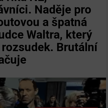
ávníci. Naděje pro
outovou a špatná
udce Waltra, který
 rozsudek. Brutální
ačuje