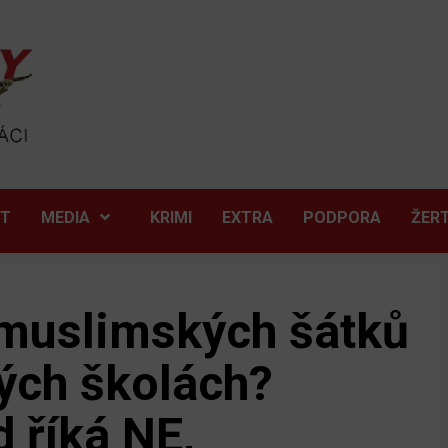
ĚT
MEDIA
KRIMI
EXTRA
PODPORA
ŽER
 muslimských šátků
ých školách?
 říká NE,