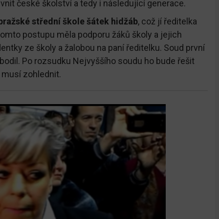
t české školství a tedy i následující generace.
pražské střední škole šátek hidžáb
, což jí ředitelka
 tomto postupu měla podporu žáků školy a jejich
ntky ze školy a žalobou na paní ředitelku. Soud první
bodil. Po rozsudku Nejvyššího soudu ho bude řešit
 musí zohlednit.