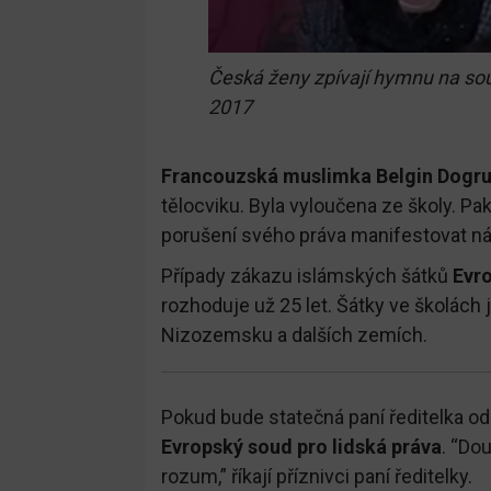
Česká ženy zpívají hymnu na so
2017
Francouzská muslimka Belgin Dogr
tělocviku. Byla vyloučena ze školy. P
porušení svého práva manifestovat n
Případy zákazu islámských šátků
Evro
rozhoduje už 25 let. Šátky ve školách
Nizozemsku a dalších zemích.
Pokud bude statečná paní ředitelka o
Evropský soud pro lidská práva
. “Do
rozum,” říkají příznivci paní ředitelky.