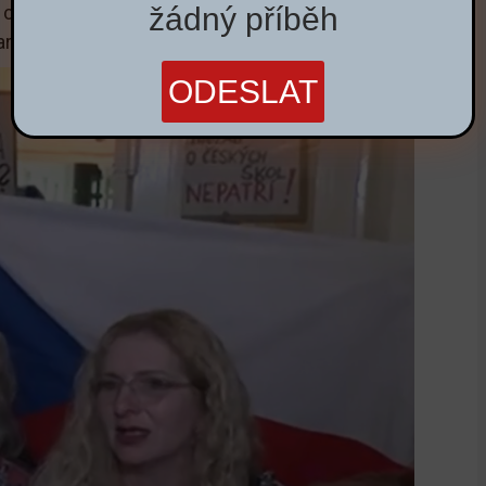
Richard Waltr
žádný příběh
é chtějí manifestovat náboženskou
arušují práva a svobody ostatních.