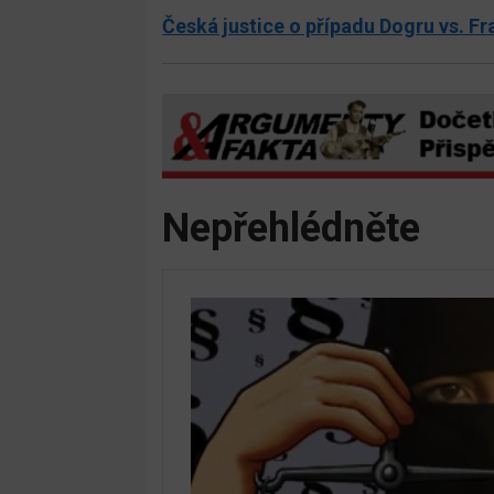
Česká justice o případu Dogru vs. F
Nepřehlédněte