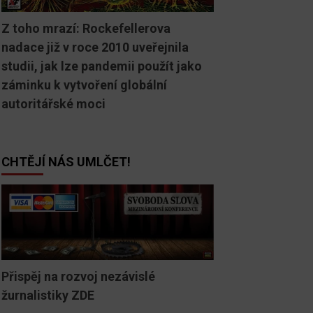
Z toho mrazí: Rockefellerova
nadace již v roce 2010 uveřejnila
studii, jak lze pandemii použít jako
záminku k vytvoření globální
autoritářské moci
CHTĚJÍ NÁS UMLČET!
Přispěj na rozvoj nezávislé
žurnalistiky ZDE