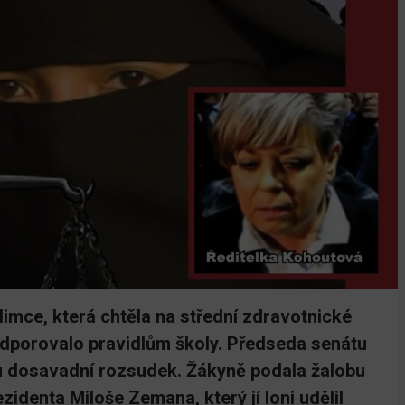
imce, která chtěla na střední zdravotnické
 odporovalo pravidlům školy. Předseda senátu
lu dosavadní rozsudek. Žákyně podala žalobu
zidenta Miloše Zemana, který jí loni udělil