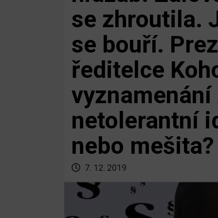
se zhroutila. 
se bouří. Pre
ředitelce Koho
vyznamenání 
netolerantní i
nebo mešita?
7. 12. 2019