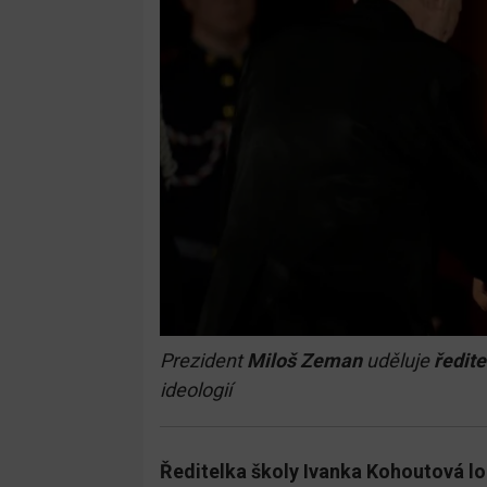
Prezident
Miloš Zeman
uděluje
ředit
ideologií
Ředitelka školy Ivanka Kohoutová l