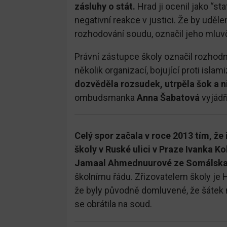
zásluhy o stát.
Hrad ji ocenil jako “sta
negativní reakce v justici. Že by uděl
rozhodování soudu, označil jeho mluvčí
Právní zástupce školy označil rozhodnu
několik organizací, bojující proti islam
dozvěděla rozsudek, utrpěla šok a 
ombudsmanka
Anna
Šabatová
vyjádř
Celý spor začala v roce 2013 tím, že
školy v Ruské ulici v Praze Ivanka 
Jamaal Ahmednuurové ze Somálska 
školnímu řádu. Zřizovatelem školy je H
že byly původně domluvené, že šátek n
se obrátila na soud.