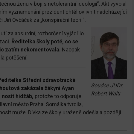
tečnou ženu v boji s netolerantní ideologií”. Akt vyvolal
ením vyznamenání prezident chtěl ovlivnit nadcházející
 Jiří Ovčáček za „konspirační teorii“.
tí za absurdní, rozhorčení vyjádřilo
izaci.
Ředitelka školy poté, co se
nic zatím nekomentovala.
Naopak
ila potěšení.
 ředitelka Střední zdravotnické
Soudce JUDr.
Kohoutová zakázala žákyni Ayan
Robert Waltr
nosit hidžáb,
protože to odporuje
lavní město Praha. Somálka tvrdila,
osit může. Dívka ze školy uraženě odešla a později