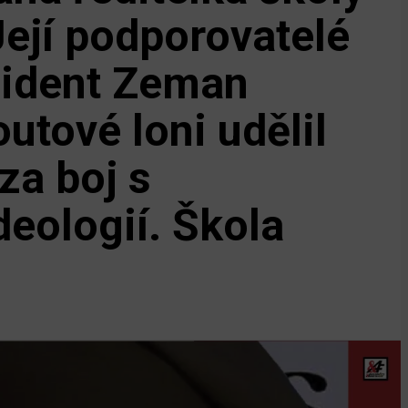
Její podporovatelé
zident Zeman
utové loni udělil
za boj s
deologií. Škola