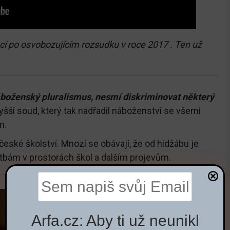
í po osvobozujícím rozsudku v roce 2017 . Ten už
boženský pluralismus, nesmí diskriminovat některý
šší soud, který tak nadřadil náboženství se všemi
m.
eské školství. Mnozí se obávají, že od hidžábu je
tbám v prostorách škol a dalším projevům.
Arfa.cz: Aby ti už neunikl