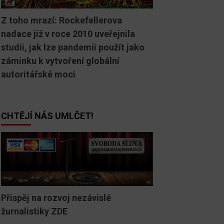
Z toho mrazí: Rockefellerova
nadace již v roce 2010 uveřejnila
studii, jak lze pandemii použít jako
záminku k vytvoření globální
autoritářské moci
CHTĚJÍ NÁS UMLČET!
Přispěj na rozvoj nezávislé
žurnalistiky ZDE