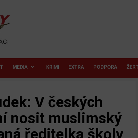
ĚT
MEDIA
KRIMI
EXTRA
PODPORA
ŽER
udek: V českých
mí nosit muslimský
aná ředitelka školy