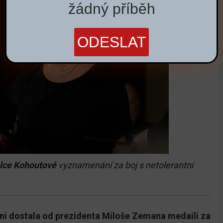
žádný příběh
elce Kohoutové
vyznamenání za boj s netolerantní
oni dostala od prezidenta Miloše Zemana medaili za