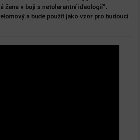
 žena v boji s netolerantní ideologií”.
elomový a bude použit jako vzor pro budoucí