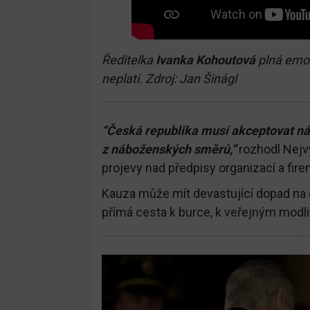
Ředitelka
Ivanka Kohoutová
plná emoc
neplatí. Zdroj: Jan Šinágl
“Česká republika musí akceptovat ná
z náboženských směrů,”
rozhodl Nejvy
projevy nad předpisy organizací a fire
Kauza může mít devastující dopad na č
přímá cesta k burce, k veřejným modli