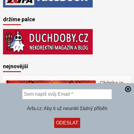
držíme palce
nejnovější
Chřipka je
mrtvá!
Všechno je
covid!
Arfa.cz: Aby ti už neunikl žádný příběh
Chřipka v
ČR klesla z
téměř