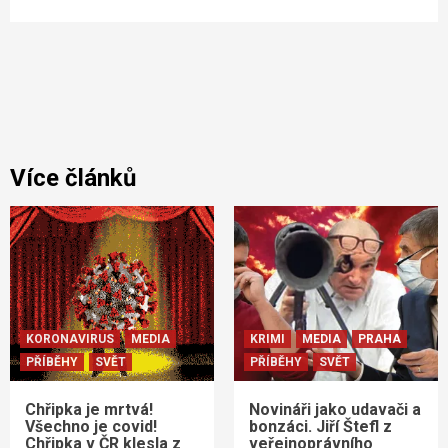
Více článků
KORONAVIRUS
MEDIA
KRIMI
MEDIA
PRAHA
PŘÍBĚHY
SVĚT
PŘÍBĚHY
SVĚT
Chřipka je mrtvá!
Novináři jako udavači a
Všechno je covid!
bonzáci. Jiří Štefl z
Chřipka v ČR klesla z
veřejnoprávního