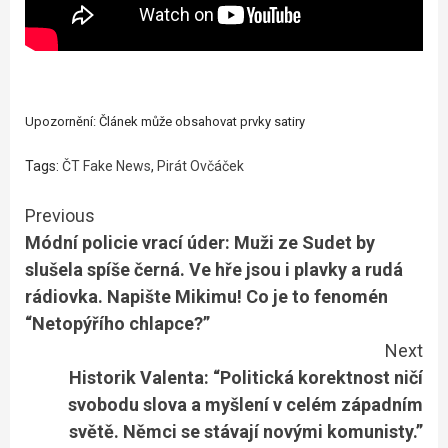
Upozornění: Článek může obsahovat prvky satiry
Tags:
ČT Fake News
,
Pirát Ovčáček
Continue
Previous
Módní policie vrací úder: Muži ze Sudet by
Reading
slušela spíše černá. Ve hře jsou i plavky a rudá
rádiovka. Napište Mikimu! Co je to fenomén
“Netopýřího chlapce?”
Next
Historik Valenta: “Politická korektnost ničí
svobodu slova a myšlení v celém západním
světě. Němci se stávají novými komunisty.”