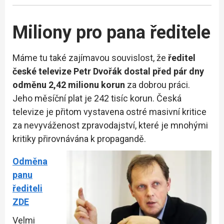
Miliony pro pana ředitele
Máme tu také zajímavou souvislost, že
ředitel
české televize Petr Dvořák
dostal před pár dny
odměnu 2,42 milionu korun
za dobrou práci.
Jeho měsíční plat je 242 tisíc korun. Česká
televize je přitom vystavena ostré masivní kritice
za nevyváženost zpravodajství, které je mnohými
kritiky přirovnávána k propagandě.
Odměna
panu
řediteli
ZDE
Velmi