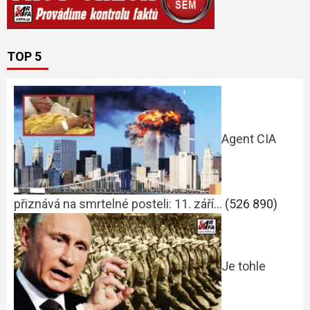
TOP 5
Agent CIA
přiznává na smrtelné posteli: 11. září…
(526 890)
Je tohle