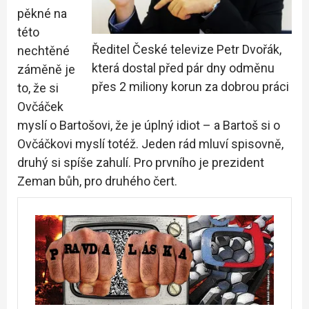
pěkné na
této
Ředitel České televize Petr Dvořák,
nechtěné
která dostal před pár dny odměnu
záměně je
přes 2 miliony korun za dobrou práci
to, že si
Ovčáček
myslí o Bartošovi, že je úplný idiot – a Bartoš si o
Ovčáčkovi myslí totéž. Jeden rád mluví spisovně,
druhý si spíše zahulí. Pro prvního je prezident
Zeman bůh, pro druhého čert.