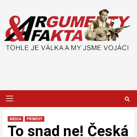
Skip
to
content
Primary
Menu
MEDIA
PŘÍBĚHY
To snad ne! Česká