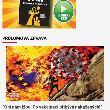
PRŮLOMOVÁ ZPRÁVA
“Oni nám lžou! Po vakcinaci přibývá nakažených!”