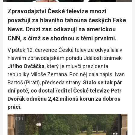
Zpravodajství České televize mnozí
považují za hlavního tahouna českých Fake
News. Druzí zas odkazují na americkou
CNN, s čímž se shodnou s těmi prvními.
V pátek 12. července Česká televize odvysílala v
hlavním zpravodajském pořadu Události snímek
Jiřího Ovčáčka
, který je mluvčí prezidenta
republiky Miloše Zemana. Pod něj dala nápis: Ivan
Bartoš (Piráti), předseda strany.
Stalo se tak pár
dní poté, co dostal ředitel České televize Petr
Dvořák odměnu 2,42 milionů korun za dobrou
práci.