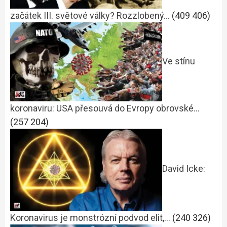
začátek III. světové války? Rozzlobený…
(409 406)
Ve stínu
koronaviru: USA přesouvá do Evropy obrovské…
(257 204)
David Icke:
Koronavirus je monstrózní podvod elit,…
(240 326)