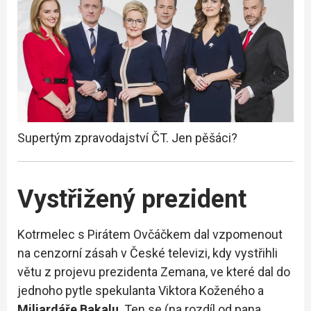
Supertým zpravodajství ČT. Jen pěšáci?
Vystřižený prezident
Kotrmelec s Pirátem Ovčáčkem dal vzpomenout
na cenzorní zásah v České televizi, kdy vystřihli
větu z projevu prezidenta Zemana, ve které dal do
jednoho pytle spekulanta Viktora Koženého a
Miliardáře Bakalu
. Ten se (na rozdíl od pana