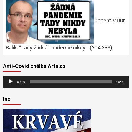
Docent MUDr.
Balík: “Tady žádná pandemie nikdy…
(204 339)
Anti-Covid znělka Arfa.cz
Audio
00:00
00:00
přehrávač
Inz