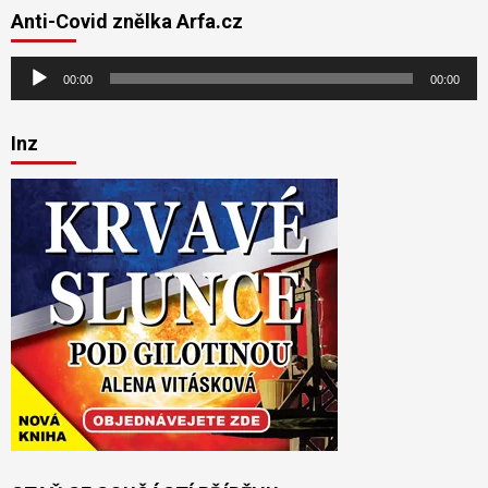
Anti-Covid znělka Arfa.cz
Audio
00:00
00:00
přehrávač
Inz