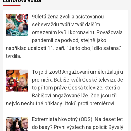
Editorova volba
90letá žena zvolila asistovanou
sebevraždu tváří v tvář dalším
omezením kvůli koronaviru. Považovala
pandemii za podvod, stejně jako
například události 11. září. “Je to obojí dílo satana,”
tvrdila.
To je drzost! Angažovaní umělci žalují u
premiéra Babiše kvůli České televizi. Je
to přitom právě Česká televize, která o
Babišovi angažovaně lže. Zde jsou tři
nejvíc nechutné příklady útoků proti premiérovi
Extremista Novotný (ODS): Na deset let
do basy? První výslech na policii: Bývalý