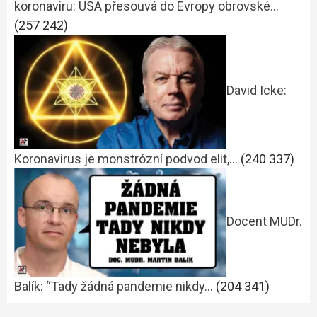
koronaviru: USA přesouvá do Evropy obrovské…
(257 242)
David Icke:
Koronavirus je monstrózní podvod elit,…
(240 337)
Docent MUDr.
Balík: “Tady žádná pandemie nikdy…
(204 341)