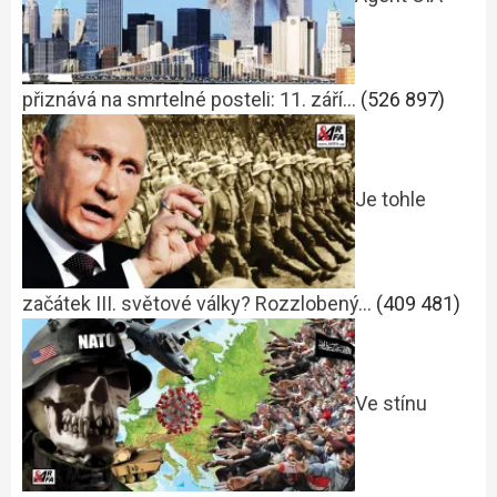
přiznává na smrtelné posteli: 11. září…
(526 897)
Je tohle
začátek III. světové války? Rozzlobený…
(409 481)
Ve stínu