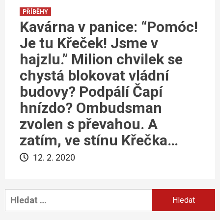
PŘÍBĚHY
Kavárna v panice: “Pomóc!
Je tu Křeček! Jsme v
hajzlu.” Milion chvilek se
chystá blokovat vládní
budovy? Podpálí Čapí
hnízdo? Ombudsman
zvolen s převahou. A
zatím, ve stínu Křečka…
12. 2. 2020
Vyhledávání