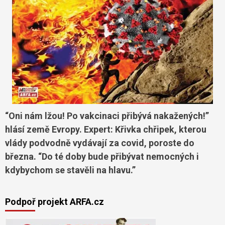
“Oni nám lžou! Po vakcinaci přibývá nakažených!”
hlásí země Evropy. Expert: Křivka chřipek, kterou
vlády podvodně vydávají za covid, poroste do
března. “Do té doby bude přibývat nemocných i
kdybychom se stavěli na hlavu.”
Podpoř projekt ARFA.cz