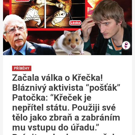
PŘÍBĚHY
Začala válka o Křečka!
Bláznivý aktivista “pošťák”
Patočka: “Křeček je
nepřítel státu. Použiji své
tělo jako zbraň a zabráním
mu vstupu do úřadu.”