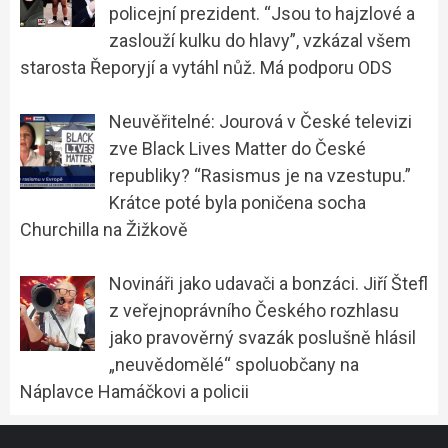
policejní prezident. “Jsou to hajzlové a
zaslouží kulku do hlavy”, vzkázal všem
starosta Řeporyjí a vytáhl nůž. Má podporu ODS
Neuvěřitelné: Jourová v České televizi
zve Black Lives Matter do České
republiky? “Rasismus je na vzestupu.”
Krátce poté byla poničena socha
Churchilla na Žižkově
Novináři jako udavači a bonzáci. Jiří Štefl
z veřejnoprávního Českého rozhlasu
jako pravověrný svazák poslušně hlásil
„neuvědomělé“ spoluobčany na
Náplavce Hamáčkovi a policii