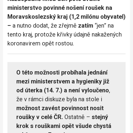
ministerstvo povinné nošení roušek na
Moravskoslezský kraj (1,2 milónu obyvatel)
–
a nutno dodat, že zřejmě
zatím
“jen” na
tento kraj, protože křivky údajně nakažených
koronavirem opět rostou.
O této možnosti probíhala jednání
mezi ministerstvem a hygieniky již
od úterka (14. 7.) a není vyloučeno
,
že v rámci diskuze byla na stole i
možnost zavést povinnost nosit
roušky v celé ČR.
Ostatně –
stejný
krok s rouškami opět všude chystá