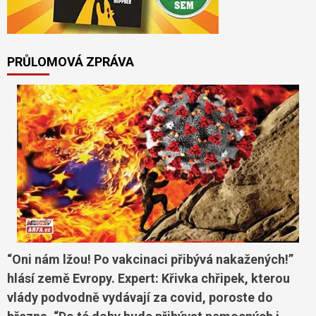
PRŮLOMOVÁ ZPRÁVA
“Oni nám lžou! Po vakcinaci přibývá nakažených!”
hlásí země Evropy. Expert: Křivka chřipek, kterou
vlády podvodně vydávají za covid, poroste do