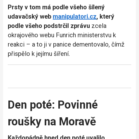
Prsty v tom má podle všeho šílený
udavačský web
manipulatori.cz
, který
podle všeho podstrčil zprávu
zcela
okrajového webu Funrich ministerstvu k
reakci – a to ji v panice dementovalo, čímž
přispělo k jejímu šíření.
Den poté: Povinné
roušky na Moravě
Každopádně hned den poté uvalilo