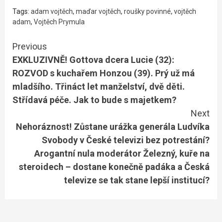
Tags:
adam vojtěch
,
maďar vojtěch
,
roušky povinné
,
vojtěch
adam
,
Vojtěch Prymula
Continue
Previous
EXKLUZIVNĚ! Gottova dcera Lucie (32):
Reading
ROZVOD s kuchařem Honzou (39). Prý už má
mladšího. Třináct let manželství, dvě děti.
Střídavá péče. Jak to bude s majetkem?
Next
Nehoráznost! Zůstane urážka generála Ludvíka
Svobody v České televizi bez potrestání?
Arogantní nula moderátor Železný, kuře na
steroidech – dostane konečně padáka a Česká
televize se tak stane lepší institucí?