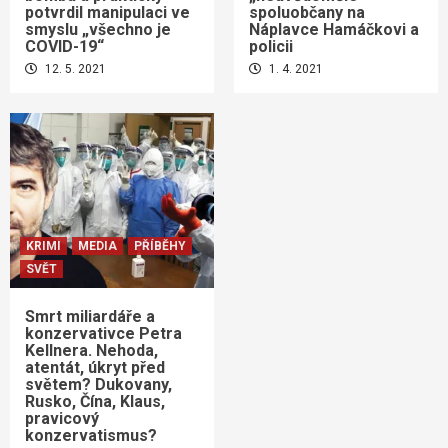
potvrdil manipulaci ve
spoluobčany na
smyslu „všechno je
Náplavce Hamáčkovi a
COVID-19“
policii
12. 5. 2021
1. 4. 2021
KRIMI
MEDIA
PŘÍBĚHY
SVĚT
Smrt miliardáře a
konzervativce Petra
Kellnera. Nehoda,
atentát, úkryt před
světem? Dukovany,
Rusko, Čína, Klaus,
pravicový
konzervatismus?