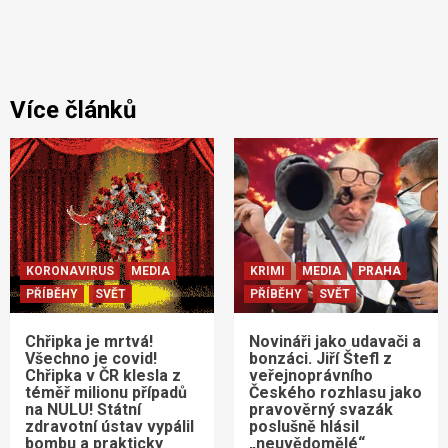
Více článků
KORONAVIRUS
MEDIA
KRIMI
MEDIA
PRAHA
PŘÍBĚHY
SVĚT
PŘÍBĚHY
SVĚT
Chřipka je mrtvá!
Novináři jako udavači a
Všechno je covid!
bonzáci. Jiří Štefl z
Chřipka v ČR klesla z
veřejnoprávního
téměř milionu případů
Českého rozhlasu jako
na NULU! Státní
pravověrný svazák
zdravotní ústav vypálil
poslušně hlásil
bombu a prakticky
„neuvědomělé“