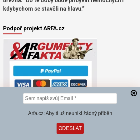
března. “Do té doby bude přibývat nemocných i
kdybychom se stavěli na hlavu.”
Podpoř projekt ARFA.cz
Arfa.cz: Aby ti už neunikl žádný příběh
STAŇ SE ČLENEM KLUBU ARFA
Ať ti neunikne žádný příběh!