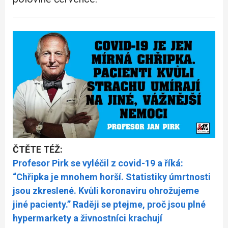
ČTĚTE TÉŽ:
Profesor Pirk se vyléčil z covid-19 a říká:
“Chřipka je mnohem horší. Statistiky úmrtnosti
jsou zkreslené. Kvůli koronaviru ohrožujeme
jiné pacienty.” Raději se ptejme, proč jsou plné
hypermarkety a živnostníci krachují