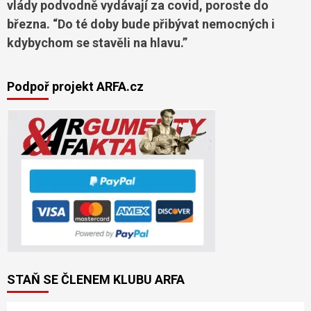
vlády podvodně vydávají za covid, poroste do
března. “Do té doby bude přibývat nemocných i
kdybychom se stavěli na hlavu.”
Podpoř projekt ARFA.cz
STAŇ SE ČLENEM KLUBU ARFA