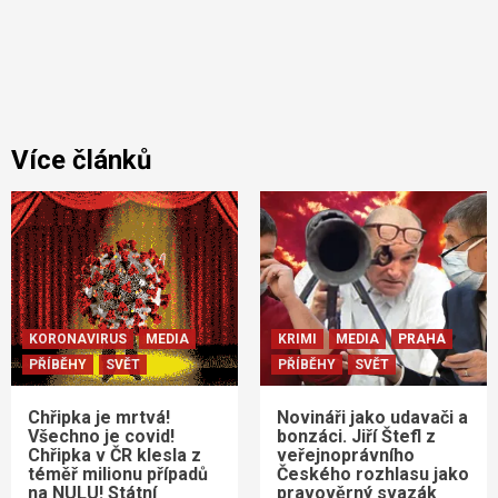
Více článků
KORONAVIRUS
MEDIA
KRIMI
MEDIA
PRAHA
PŘÍBĚHY
SVĚT
PŘÍBĚHY
SVĚT
Chřipka je mrtvá!
Novináři jako udavači a
Všechno je covid!
bonzáci. Jiří Štefl z
Chřipka v ČR klesla z
veřejnoprávního
téměř milionu případů
Českého rozhlasu jako
na NULU! Státní
pravověrný svazák