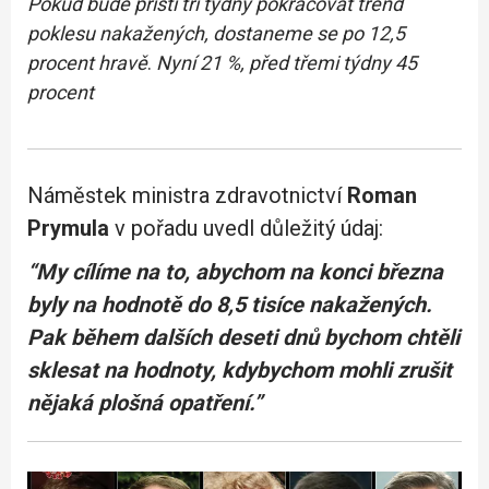
Pokud bude příští tři týdny pokračovat trend
poklesu nakažených, dostaneme se po 12,5
procent hravě
.
Nyní 21 %, před třemi týdny 45
procent
Náměstek ministra zdravotnictví
Roman
Prymula
v pořadu uvedl důležitý údaj:
“My cílíme na to, abychom na konci března
byly na hodnotě do 8,5 tisíce nakažených.
Pak během dalších deseti dnů bychom chtěli
sklesat na hodnoty, kdybychom mohli zrušit
nějaká plošná opatření.”