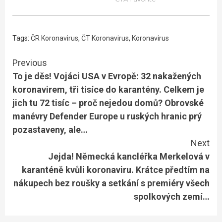
Tags:
ČR Koronavirus
,
ČT Koronavirus
,
Koronavirus
Continue
Previous
To je děs! Vojáci USA v Evropě: 32 nakažených
Reading
koronavirem, tři tisíce do karantény. Celkem je
jich tu 72 tisíc – proč nejedou domů? Obrovské
manévry Defender Europe u ruských hranic prý
pozastaveny, ale…
Next
Jejda! Německá kancléřka Merkelová v
karanténě kvůli koronaviru. Krátce předtím na
nákupech bez roušky a setkání s premiéry všech
spolkových zemí…