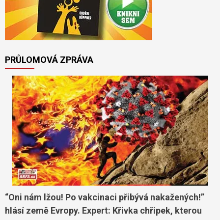
PRŮLOMOVÁ ZPRÁVA
“Oni nám lžou! Po vakcinaci přibývá nakažených!”
hlásí země Evropy. Expert: Křivka chřipek, kterou