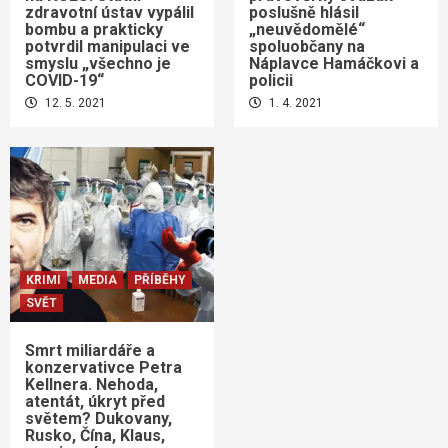
zdravotní ústav vypálil
poslušně hlásil
bombu a prakticky
„neuvědomělé“
potvrdil manipulaci ve
spoluobčany na
smyslu „všechno je
Náplavce Hamáčkovi a
COVID-19“
policii
12. 5. 2021
1. 4. 2021
KRIMI
MEDIA
PŘÍBĚHY
SVĚT
Smrt miliardáře a
konzervativce Petra
Kellnera. Nehoda,
atentát, úkryt před
světem? Dukovany,
Rusko, Čína, Klaus,