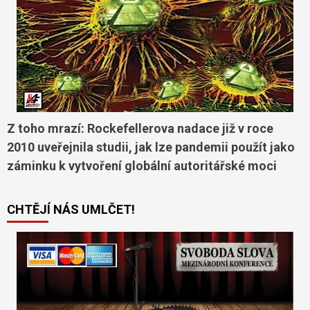
Z toho mrazí: Rockefellerova nadace již v roce
2010 uveřejnila studii, jak lze pandemii použít jako
záminku k vytvoření globální autoritářské moci
CHTĚJÍ NÁS UMLČET!