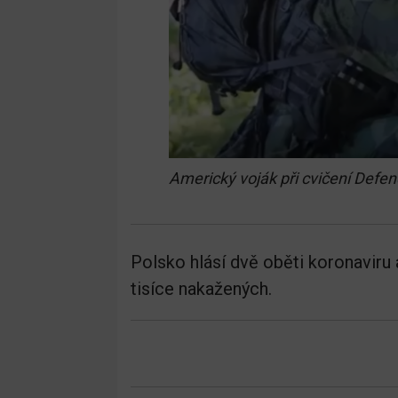
Americký voják při cvičení Defe
Polsko hlásí dvě oběti koronaviru 
tisíce nakažených.