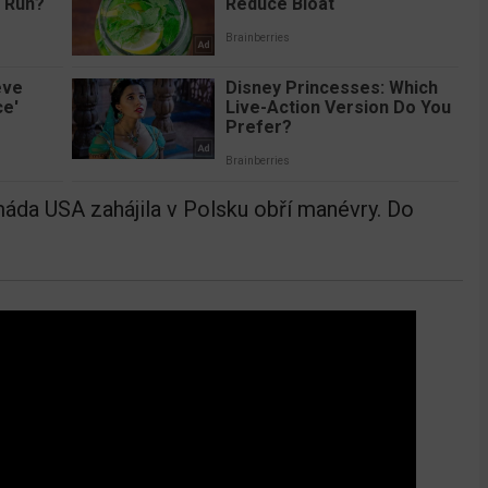
áda USA zahájila v Polsku obří manévry. Do