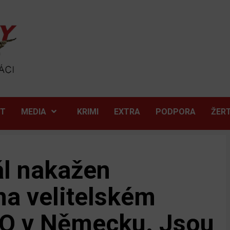
ĚT
MEDIA
KRIMI
EXTRA
PODPORA
ŽER
ál nakažen
na velitelském
O v Německu. Jsou