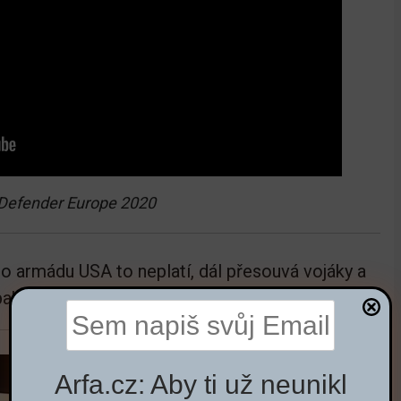
Defender Europe 2020
ro armádu USA to neplatí, dál přesouvá vojáky a
ak k hranicím s Ruskem.
Arfa.cz: Aby ti už neunikl