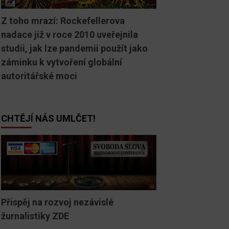
Z toho mrazí: Rockefellerova
nadace již v roce 2010 uveřejnila
studii, jak lze pandemii použít jako
záminku k vytvoření globální
autoritářské moci
CHTĚJÍ NÁS UMLČET!
Přispěj na rozvoj nezávislé
žurnalistiky ZDE