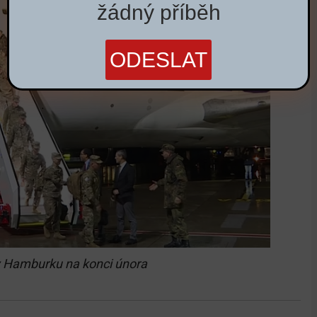
žádný příběh
i v Hamburku na konci února