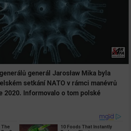
 generálů generál Jarosław Mika byla
telském setkání NATO v rámci manévrů
 2020. Informovalo o tom polské