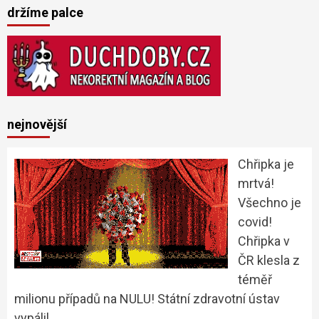
držíme palce
nejnovější
Chřipka je
mrtvá!
Všechno je
covid!
Chřipka v
ČR klesla z
téměř
milionu případů na NULU! Státní zdravotní ústav
vypálil …