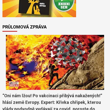
PRŮLOMOVÁ ZPRÁVA
“Oni nám lžou! Po vakcinaci přibývá nakažených!”
hlásí země Evropy. Expert: Křivka chřipek, kterou
vlády podvodně vydávají za covid, poroste do