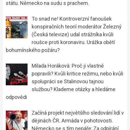
státu. Německo na sudu s prachem.
To snad ne! Kontroverzní fanoušek
konspiračních teorií moderátor Železný
(Česká televize) udal strážníka kvůli
roušce proti koronaviru. Urážka obětí
bohumínského požáru?
Milada Horáková: Proč ji vlastně
popravili? Kvůli kritice režimu, nebo kvůli
spolupráci se Stalinovou tajnou
službou? Klademe otázky a hledáme
odpovědi
Začíná projekt největšího sledování lidí v
dějinách ČR. Armáda v pohotovosti.
Německo se s tím nepáře: Za odpírání