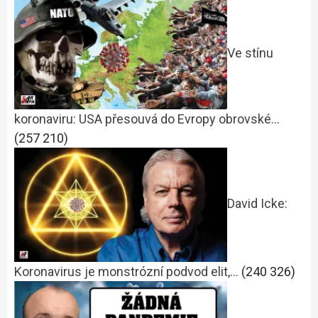
Ve stínu
koronaviru: USA přesouvá do Evropy obrovské…
(257 210)
David Icke:
Koronavirus je monstrózní podvod elit,…
(240 326)