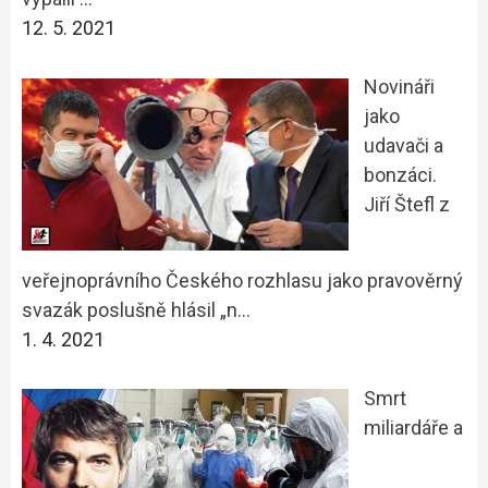
12. 5. 2021
Novináři
jako
udavači a
bonzáci.
Jiří Štefl z
veřejnoprávního Českého rozhlasu jako pravověrný
svazák poslušně hlásil „n…
1. 4. 2021
Smrt
miliardáře a