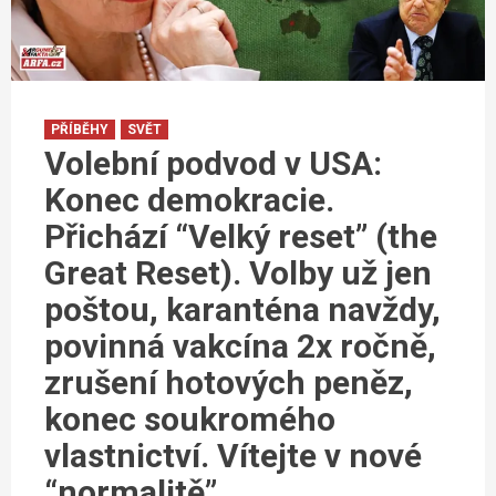
PŘÍBĚHY
SVĚT
Volební podvod v USA:
Konec demokracie.
Přichází “Velký reset” (the
Great Reset). Volby už jen
poštou, karanténa navždy,
povinná vakcína 2x ročně,
zrušení hotových peněz,
konec soukromého
vlastnictví. Vítejte v nové
“normalitě”.