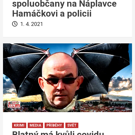
spoluobčany na Náplavce
Hamáčkovi a policii
1. 4. 2021
KRIMI
MEDIA
PŘÍBĚHY
SVĚT
Blatný má kvůli covidu