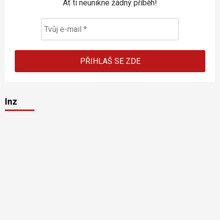
Ať ti neunikne žádný příběh!
Inz