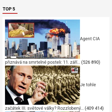
TOP 5
Agent CIA
přiznává na smrtelné posteli: 11. září…
(526 890)
Je tohle
začátek III. světové války? Rozzlobený…
(409 414)