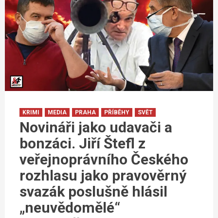
KRIMI
MEDIA
PRAHA
PŘÍBĚHY
SVĚT
Novináři jako udavači a
bonzáci. Jiří Štefl z
veřejnoprávního Českého
rozhlasu jako pravověrný
svazák poslušně hlásil
„neuvědomělé“