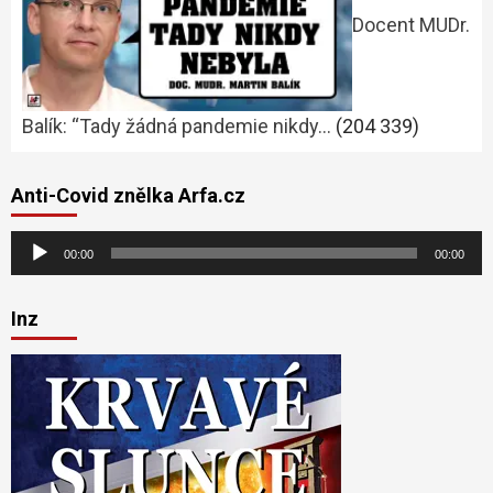
Docent MUDr.
Balík: “Tady žádná pandemie nikdy…
(204 339)
Anti-Covid znělka Arfa.cz
Audio
00:00
00:00
přehrávač
Inz