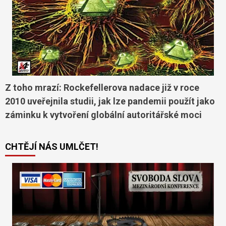
Z toho mrazí: Rockefellerova nadace již v roce
2010 uveřejnila studii, jak lze pandemii použít jako
záminku k vytvoření globální autoritářské moci
CHTĚJÍ NÁS UMLČET!