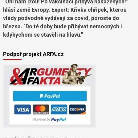
“Oni nám lžou! Po vakcinaci přibývá nakažených!”
hlásí země Evropy. Expert: Křivka chřipek, kterou
vlády podvodně vydávají za covid, poroste do
března. “Do té doby bude přibývat nemocných i
kdybychom se stavěli na hlavu.”
Podpoř projekt ARFA.cz