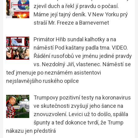
zjevil duch a řekl jí pravdu o počasí.
Máme její tajný deník. V New Yorku prý
straší Mr. Freeze a Barnevernet
Primátor Hřib sundal kalhotky a na
náměstí Pod kaštany padla tma. VIDEO.
Řádění rusofobů ve jménu jediné pravdy
vs. Nezdolný Jiří, vlastenec. Náměstí se
teď jmenuje po neznámém asistentovi
nejslavnějšího ruského opilce
Trumpovy pozitivní testy na koronavirus
ve skutečnosti zvyšují jeho šance na
znovuzvolení. Levici už to došlo, spálila
špunty a teď dokonce tvrdí, že Trump
nákazu jen předstírá