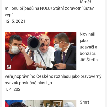
téměř
milionu případů na NULU! Státní zdravotní ústav
vypálil …
12. 5. 2021
Novináři
jako
udavači a
bonzáci.
Jiří Štefl z
veřejnoprávního Českého rozhlasu jako pravověrný
svazák poslušně hlásil „n…
1. 4. 2021
Smrt