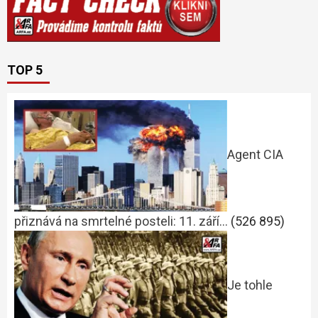
TOP 5
Agent CIA
přiznává na smrtelné posteli: 11. září…
(526 895)
Je tohle