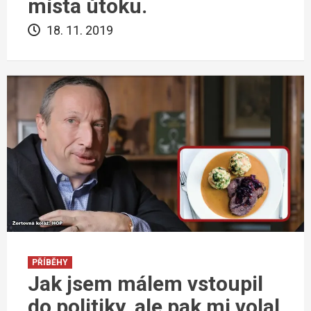
místa útoku.
18. 11. 2019
PŘÍBĚHY
Jak jsem málem vstoupil
do politiky, ale pak mi volal