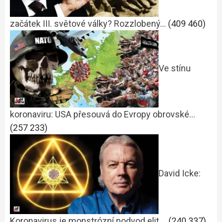
začátek III. světové války? Rozzlobený…
(409 460)
Ve stínu
koronaviru: USA přesouvá do Evropy obrovské…
(257 233)
David Icke:
Koronavirus je monstrózní podvod elit,…
(240 337)