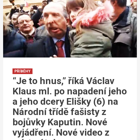
PŘÍBĚHY
“Je to hnus,” říká Václav
Klaus ml. po napadení jeho
a jeho dcery Elišky (6) na
Národní třídě fašisty z
bojůvky Kaputin. Nové
vyjádření. Nové video z